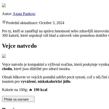
Autor:
Agata Pankow
Poslední aktualizace:
October 3, 2024
Pro ty, kteří se zaměřují na správu hmotnosti nebo zdravější stravová
300 kalorií, které uspokojí váš hlad a zároveň vám pomohou dodržet va
Vejce natvrdo
Vejce natvrdo je kompaktní a výživná svačina, která poskytuje vynika
cholín
, které jsou důležité pro zdraví mozku.
Obsah bílkovin ve vejcích pomáhá udržet pocit sytosti, což z něj činí 
toastem pro
vyvážené, nízkokalorické jídlo
.
Kalorie na 100g: 🔥
190 kcal
Přidat na seznam