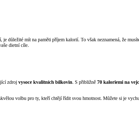
ní, je důležité mít na paměti příjem kalorií. To však neznamená, že mus
še dietní cíle.
jící zdroj
vysoce kvalitních bílkovin
. S přibližně
70 kaloriemi na vej
skvělou volbu pro ty, kteří chtějí řídit svou hmotnost. Můžete si je vy