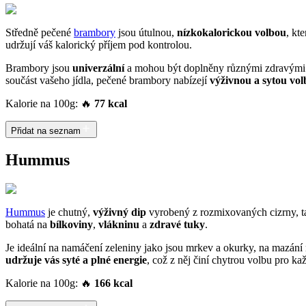
Středně pečené
brambory
jsou útulnou,
nízkokalorickou volbou
, kt
udržují váš kalorický příjem pod kontrolou.
Brambory jsou
univerzální
a mohou být doplněny různými zdravými mož
součást vašeho jídla, pečené brambory nabízejí
výživnou a sytou vol
Kalorie na 100g: 🔥
77 kcal
Přidat na seznam
Hummus
Hummus
je chutný,
výživný dip
vyrobený z rozmixovaných cizrny, tah
bohatá na
bílkoviny
,
vlákninu
a
zdravé tuky
.
Je ideální na namáčení zeleniny jako jsou mrkev a okurky, na mazání
udržuje vás syté a plné energie
, což z něj činí chytrou volbu pro ka
Kalorie na 100g: 🔥
166 kcal