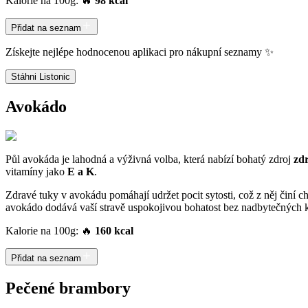
Kalorie na 100g: 🔥
98 kcal
Přidat na seznam
Získejte nejlépe hodnocenou aplikaci pro nákupní seznamy ✨
Stáhni Listonic
Avokádo
Půl avokáda je lahodná a výživná volba, která nabízí bohatý zdroj
zd
vitamíny jako
E a K
.
Zdravé tuky v avokádu pomáhají udržet pocit sytosti, což z něj činí chyt
avokádo dodává vaší stravě uspokojivou bohatost bez nadbytečných ka
Kalorie na 100g: 🔥
160 kcal
Přidat na seznam
Pečené brambory