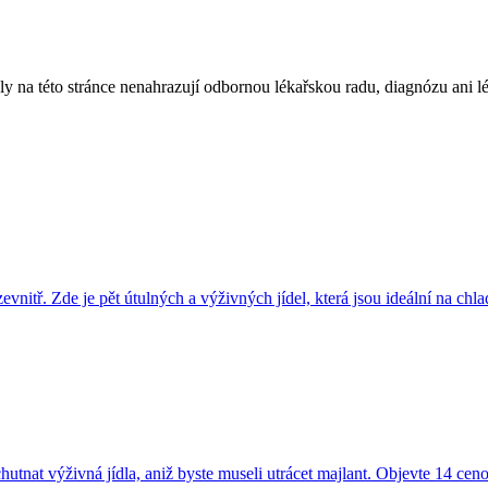
ly na této stránce nenahrazují odbornou lékařskou radu, diagnózu ani l
nitř. Zde je pět útulných a výživných jídel, která jsou ideální na chla
utnat výživná jídla, aniž byste museli utrácet majlant. Objevte 14 ceno