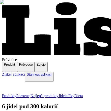
Průvodce
Produkt
Průvodce
Zdroje
Získej aplikaci
Stáhnout aplikaci
Produkty
Porovnej
Nejlepší produkty
Jídelníčky
Dieta
6 jídel pod 300 kalorií