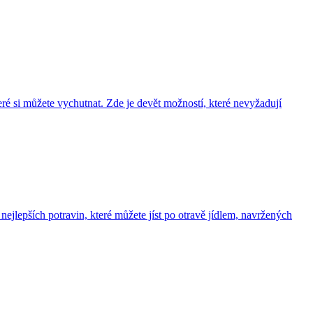
ré si můžete vychutnat. Zde je devět možností, které nevyžadují
nejlepších potravin, které můžete jíst po otravě jídlem, navržených