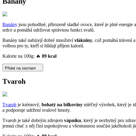
Banány
Banány
jsou pohodlné, přirozeně sladké ovoce, které je plné energie a
srdce a pomáhá udržovat správnou funkci svalů.
Banány také nabízejí dobré množství
vlákniny
, což pomáhá trávení a
volbou pro ty, kteří si hlídají příjem kalorií.
Kalorie na 100g: 🔥
89 kcal
Přidat na seznam
Tvaroh
Tvaroh
je krémový,
bohatý na bílkoviny
mléčný výrobek, který je id
a podporuje udržení svalové hmoty.
Tvaroh je také dobrým zdrojem
vápníku
, který je nezbytný pro zdra
jemná chuť z něj činí uspokojivou a všestrannou součást jakéhokoli jí