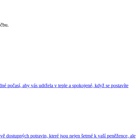
éčbu.
dné počasí, aby vás udržela v teple a spokojené, když se postavíte
vě dostupných potravin, které jsou nejen šetrné k vaší peněžence, ale