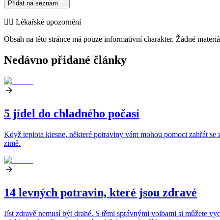
Přidat na seznam
👨‍⚕️️ Lékařské upozornění
Obsah na této stránce má pouze informativní charakter. Žádné materiá
Nedávno přidané články
5 jídel do chladného počasí
Když teplota klesne, některé potraviny vám mohou pomoci zahřát se zev
zimě.
14 levných potravin, které jsou zdravé
Jíst zdravě nemusí být drahé. S těmi správnými volbami si můžete vych