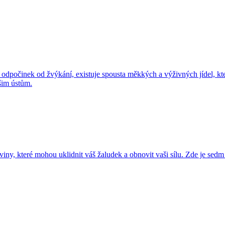
 odpočinek od žvýkání, existuje spousta měkkých a výživných jídel, kte
šim ústům.
iny, které mohou uklidnit váš žaludek a obnovit vaši sílu. Zde je sedm 