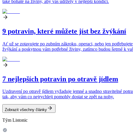
také bohaté na živiny, aby vás udržely v nejlepší kondici.
9 potravin, které můžete jíst bez žvýkání
Ať už se zotavujete po zubním zákroku, operaci, nebo jen potřebujete
žvýkání a poskytnou vám potřebné živiny, zatímco budou šetrné k va
7 nejlepších potravin po otravě jídlem
Uzdravení po otravě jídlem vyžaduje jemné a snadno stravitelné potrav
tak, aby vám co nejrychleji pomohly dostat se zpět na nohy.
Zobrazit všechny články
Tým Listonic