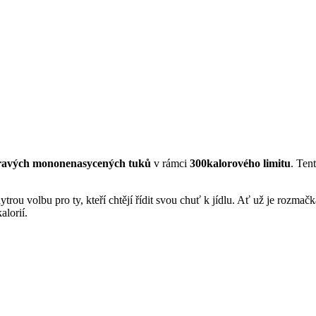
ravých mononenasycených tuků
v rámci
300kalorového limitu
. Ten
rou volbu pro ty, kteří chtějí řídit svou chuť k jídlu. Ať už je rozmačkát
lorií.