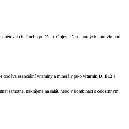
íte obětovat chuť nebo potěšení. Objevte šest chutných potravin pod
ce
dodává esenciální vitamíny a minerály jako
vitamin D, B12
a
chutnat samotné, nakrájené na salát, nebo v kombinaci s celozrnným