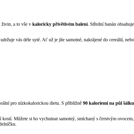
 živin, a to vše v
kaloricky přívětivém balení
. Střední banán obsahuje
 udržuje vás déle syté. Ať už je jíte samotné, nakrájené do cereálií, 
eální pro nízkokalorickou dietu. S přibližně
90 kaloriemi na půl šálku
ví kostí. Můžete si ho vychutnat samotný, smíchaný s čerstvým ovocem, 
delníčku.