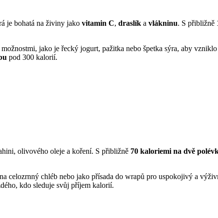
erá je bohatá na živiny jako
vitamin C
,
draslík
a
vlákninu
. S přibližně
nostmi, jako je řecký jogurt, pažitka nebo špetka sýra, aby vzniklo u
bu
pod 300 kalorií.
ini, olivového oleje a koření. S přibližně
70 kaloriemi na dvě polévk
 na celozrnný chléb nebo jako přísada do wrapů pro uspokojivý a výži
ždého, kdo sleduje svůj příjem kalorií.