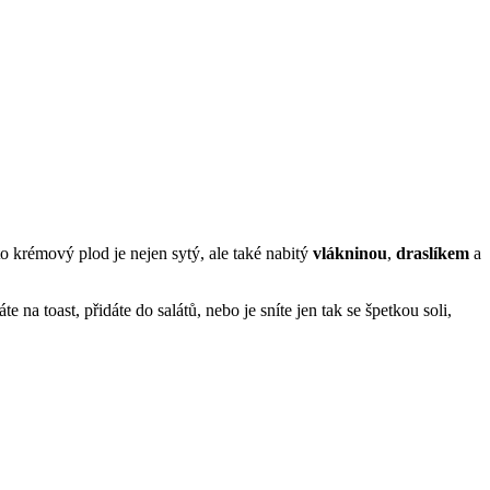
to krémový plod je nejen sytý, ale také nabitý
vlákninou
,
draslíkem
a
e na toast, přidáte do salátů, nebo je sníte jen tak se špetkou soli,