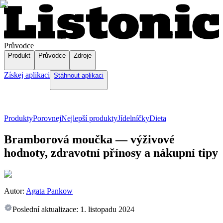
Průvodce
Produkt
Průvodce
Zdroje
Získej aplikaci
Stáhnout aplikaci
Produkty
Porovnej
Nejlepší produkty
Jídelníčky
Dieta
Bramborová moučka — výživové
hodnoty, zdravotní přínosy a nákupní tipy
Autor:
Agata Pankow
Poslední aktualizace:
1. listopadu 2024