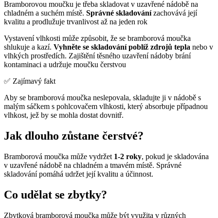
Bramborovou moučku je třeba skladovat v uzavřené nádobě na
chladném a suchém místě.
Správné skladování
zachovává její
kvalitu a prodlužuje trvanlivost až na jeden rok
Vystavení vlhkosti může způsobit, že se bramborová moučka
shlukuje a kazí.
Vyhněte se skladování poblíž zdrojů tepla
nebo v
vlhkých prostředích. Zajištění těsného uzavření nádoby brání
kontaminaci a udržuje moučku čerstvou
✅ Zajímavý fakt
Aby se bramborová moučka neslepovala, skladujte ji v nádobě s
malým sáčkem s pohlcovačem vlhkosti, který absorbuje případnou
vlhkost, jež by se mohla dostat dovnitř.
Jak dlouho zůstane čerstvé?
Bramborová moučka může vydržet
1-2 roky
, pokud je skladována
v uzavřené nádobě na chladném a tmavém místě. Správné
skladování pomáhá udržet její kvalitu a účinnost.
Co udělat se zbytky?
Zbytková bramborová moučka může být využita v různých