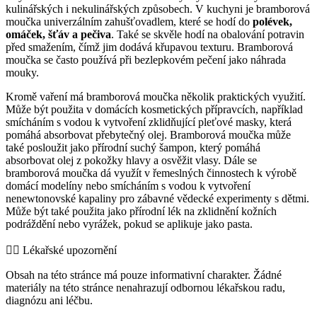
kulinářských i nekulinářských způsobech. V kuchyni je bramborová
moučka univerzálním zahušťovadlem, které se hodí do
polévek,
omáček, šťáv a pečiva
. Také se skvěle hodí na obalování potravin
před smažením, čímž jim dodává křupavou texturu. Bramborová
moučka se často používá při bezlepkovém pečení jako náhrada
mouky.
Kromě vaření má bramborová moučka několik praktických využití.
Může být použita v domácích kosmetických přípravcích, například
smícháním s vodou k vytvoření zklidňující pleťové masky, která
pomáhá absorbovat přebytečný olej. Bramborová moučka může
také posloužit jako přírodní suchý šampon, který pomáhá
absorbovat olej z pokožky hlavy a osvěžit vlasy. Dále se
bramborová moučka dá využít v řemeslných činnostech k výrobě
domácí modelíny nebo smícháním s vodou k vytvoření
nenewtonovské kapaliny pro zábavné vědecké experimenty s dětmi.
Může být také použita jako přírodní lék na zklidnění kožních
podráždění nebo vyrážek, pokud se aplikuje jako pasta.
👨‍⚕️️ Lékařské upozornění
Obsah na této stránce má pouze informativní charakter. Žádné
materiály na této stránce nenahrazují odbornou lékařskou radu,
diagnózu ani léčbu.