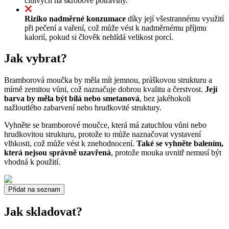
citlivých na škrobové potraviny.
Riziko nadměrné konzumace
díky její všestrannému využití
při pečení a vaření, což může vést k nadměrnému příjmu
kalorií, pokud si člověk nehlídá velikost porcí.
Jak vybrat?
Bramborová moučka by měla mít jemnou, práškovou strukturu a
mírně zemitou vůni, což naznačuje dobrou kvalitu a čerstvost.
Její
barva by měla být bílá nebo smetanová
, bez jakéhokoli
nažloutlého zabarvení nebo hrudkovité struktury.
Vyhněte se bramborové moučce, která má zatuchlou vůni nebo
hrudkovitou strukturu, protože to může naznačovat vystavení
vlhkosti, což může vést k znehodnocení.
Také se vyhněte balením,
která nejsou správně uzavřená
, protože mouka uvnitř nemusí být
vhodná k použití.
Přidat na seznam
Jak skladovat?