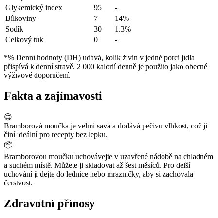
Glykemický index
95
-
Bílkoviny
7
14%
Sodík
30
1.3%
Celkový tuk
0
-
*% Denní hodnoty (DH) udává, kolik živin v jedné porci jídla
přispívá k denní stravě. 2 000 kalorií denně je použito jako obecné
výživové doporučení.
Fakta a zajímavosti
😋
Bramborová moučka je velmi savá a dodává pečivu vlhkost, což ji
činí ideální pro recepty bez lepku.
📦
Bramborovou moučku uchovávejte v uzavřené nádobě na chladném
a suchém místě. Můžete ji skladovat až šest měsíců. Pro delší
uchování ji dejte do lednice nebo mrazničky, aby si zachovala
čerstvost.
Zdravotní přínosy