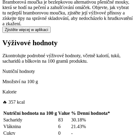
Bramborová moučka je bezlepkovou alternativou pšeničné mouky,
která se hodí na pečení a zahušťování omáček. Objevte, jak vybrat
tu nejlepší bramborovou moučku, zjistěte její výživové přínosy a
získejte tipy na správné skladování, aby nedocházelo k hrudkovatění
a zkažení.
Zjistěte więcej w aplikaci
Výživové hodnoty
Zkontrolujte podrobné výživové hodnoty, včetně kalorií, tuků,
sacharidů a bílkovin na 100 gramů produktu.
Nutriční hodnoty
Množství na
100 g
Kalorie
🔥 357 kcal
Nutriční hodnota na
100 g
Value
%
Denní hodnota
*
Sacharidy
83
30.18%
Vláknina
6
21.43%
Cukry
0
-