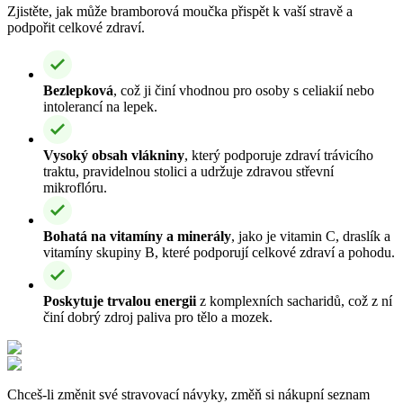
Zjistěte, jak může bramborová moučka přispět k vaší stravě a
podpořit celkové zdraví.
Bezlepková
, což ji činí vhodnou pro osoby s celiakií nebo
intolerancí na lepek.
Vysoký obsah vlákniny
, který podporuje zdraví trávicího
traktu, pravidelnou stolici a udržuje zdravou střevní
mikroflóru.
Bohatá na vitamíny a minerály
, jako je vitamin C, draslík a
vitamíny skupiny B, které podporují celkové zdraví a pohodu.
Poskytuje trvalou energii
z komplexních sacharidů, což z ní
činí dobrý zdroj paliva pro tělo a mozek.
Chceš-li změnit své stravovací návyky, změň si nákupní seznam