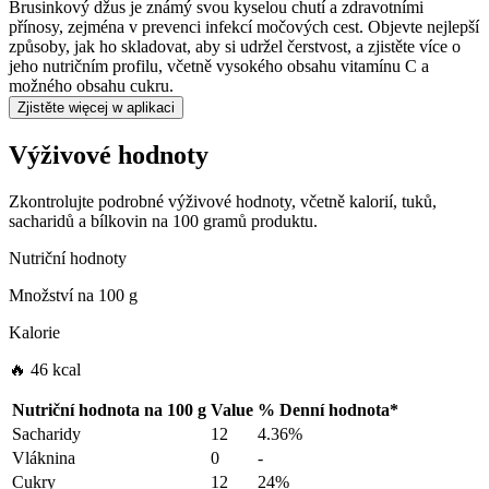
Brusinkový džus je známý svou kyselou chutí a zdravotními
přínosy, zejména v prevenci infekcí močových cest. Objevte nejlepší
způsoby, jak ho skladovat, aby si udržel čerstvost, a zjistěte více o
jeho nutričním profilu, včetně vysokého obsahu vitamínu C a
možného obsahu cukru.
Zjistěte więcej w aplikaci
Výživové hodnoty
Zkontrolujte podrobné výživové hodnoty, včetně kalorií, tuků,
sacharidů a bílkovin na 100 gramů produktu.
Nutriční hodnoty
Množství na
100 g
Kalorie
🔥 46 kcal
Nutriční hodnota na
100 g
Value
%
Denní hodnota
*
Sacharidy
12
4.36%
Vláknina
0
-
Cukry
12
24%