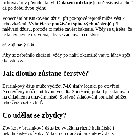
uchováván v původní lahvi.
Chlazení udržuje
jeho čerstvost a chuť
až po dobu dvou týdnů.
Ponechání brusinkového džusu při pokojové teplotě může vést k
jeho zkažení.
Vyhněte se používání špinavých nástrojů
při
nalévání džusu, protože to může zavést bakterie. Vždy se ujistěte, že
je lahev pevně uzavřená, aby se zachovala čerstvost.
✅ Zajímavý fakt
Aby se zabránilo zkažení, vždy po nalití okamžitě vraťte láhev zpět
do lednice.
Jak dlouho zůstane čerstvé?
Brusinkový džus může vydržet
7-10 dní
v lednici po otevření.
Neotevřený může mít trvanlivost
6-12 měsíců
, pokud je skladován
na chladném a tmavém místě. Správné skladování pomáhá udržet
jeho čerstvost a chuť.
Co udělat se zbytky?
Zbytkový brusinkový džus lze využít na různé kulinářské i
nekulinářské způsoby. V kuchyni dodává brusinkový džus