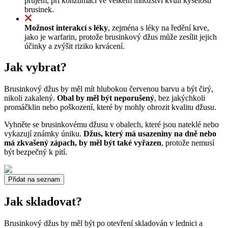
průjem, při konzumaci ve velkém množství kvůli kyselosti
brusinek.
Možnost interakcí s léky
, zejména s léky na ředění krve,
jako je warfarin, protože brusinkový džus může zesílit jejich
účinky a zvýšit riziko krvácení.
Jak vybrat?
Brusinkový džus by měl mít hlubokou červenou barvu a být čirý,
nikoli zakalený.
Obal by měl být neporušený
, bez jakýchkoli
promáčklin nebo poškození, které by mohly ohrozit kvalitu džusu.
Vyhněte se brusinkovému džusu v obalech, které jsou nateklé nebo
vykazují známky úniku.
Džus, který má usazeniny na dně nebo
má zkvašený zápach, by měl být také vyřazen
, protože nemusí
být bezpečný k pití.
Přidat na seznam
Jak skladovat?
Brusinkový džus by měl být po otevření skladován v lednici a