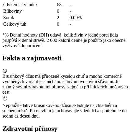
Glykemický index
68
-
Bílkoviny
0
-
Sodík
2
0.09%
Celkový tuk
0
-
*% Denní hodnoty (DH) udává, kolik živin v jedné porci jídla
přispívá k denní stravě. 2 000 kalorií denně je použito jako obecné
výživové doporučení.
Fakta a zajímavosti
😋
Brusinkový džus má přirozeně kyselou chuť a mnoho komerčně
vyráběných variant je smícháno s jinými ovocnými šťávami. Je
známý svými zdravotními přínosy, zejména při infekcích močových
cest.
📦
Nepoužité lahve brusinkového džusu skladujte na chladném a
suchém místě. Po otevření je uchovávejte v lednici a spotřebujte do
sedmi až deseti dnů.
Zdravotní přínosy