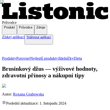
Průvodce
Produkt
Průvodce
Zdroje
Získej aplikaci
Stáhnout aplikaci
Produkty
Porovnej
Nejlepší produkty
Jídelníčky
Dieta
Brusinkový džus — výživové hodnoty,
zdravotní přínosy a nákupní tipy
Autor:
Roxana Grabowska
Poslední aktualizace:
1. listopadu 2024