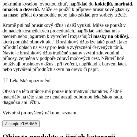
pokrmům kyselou, ovocnou chuť, například do
koktejlů, marinád,
omáček a dezertů
. Může se použít k přípravě brusinkové glazury
na maso, přidat do smoothie nebo jako základ pro sorbety a želé.
Kromě pití má brusinkový džus i další využití. Může se použít v
domácích kosmetických procedurách, například smícháním s
medem nebo jogurtem k vytvoření rozjasňující
masky na obličej
,
která pomáhá obnovit pleť. Brusinkový džus lze také použít jako
přírodní oplach na vlasy pro lesk a zvýraznění červených tónů.
Navíc je brusinkový džus tradičně známý svými zdravotními
přínosy, zejména v podpoře zdraví močových cest. Někteří lidé
používají brusinkový džus i při tvoření, například k barvení látek
nebo vytváření přírodních skvrn na dřevo či papír.
👨‍⚕️️ Lékařské upozornění
Obsah na této stránce má pouze informativní charakter. Žádné
materiály na této stránce nenahrazují odbornou lékařskou radu,
diagnózu ani léčbu.
Vytvoř si promyšlený nákupní seznam
Získejte ZDARMA
Objevte produkty z jiných kategorií