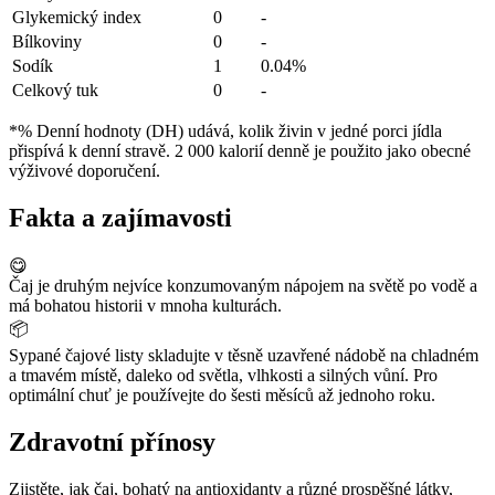
Glykemický index
0
-
Bílkoviny
0
-
Sodík
1
0.04%
Celkový tuk
0
-
*% Denní hodnoty (DH) udává, kolik živin v jedné porci jídla
přispívá k denní stravě. 2 000 kalorií denně je použito jako obecné
výživové doporučení.
Fakta a zajímavosti
😋
Čaj je druhým nejvíce konzumovaným nápojem na světě po vodě a
má bohatou historii v mnoha kulturách.
📦
Sypané čajové listy skladujte v těsně uzavřené nádobě na chladném
a tmavém místě, daleko od světla, vlhkosti a silných vůní. Pro
optimální chuť je používejte do šesti měsíců až jednoho roku.
Zdravotní přínosy
Zjistěte, jak čaj, bohatý na antioxidanty a různé prospěšné látky,