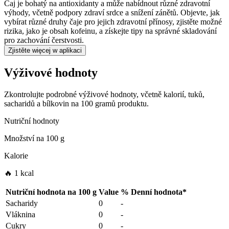
Čaj je bohatý na antioxidanty a může nabídnout různé zdravotní
výhody, včetně podpory zdraví srdce a snížení zánětů. Objevte, jak
vybírat různé druhy čaje pro jejich zdravotní přínosy, zjistěte možné
rizika, jako je obsah kofeinu, a získejte tipy na správné skladování
pro zachování čerstvosti.
Zjistěte więcej w aplikaci
Výživové hodnoty
Zkontrolujte podrobné výživové hodnoty, včetně kalorií, tuků,
sacharidů a bílkovin na 100 gramů produktu.
Nutriční hodnoty
Množství na
100 g
Kalorie
🔥 1 kcal
Nutriční hodnota na
100 g
Value
%
Denní hodnota
*
Sacharidy
0
-
Vláknina
0
-
Cukry
0
-