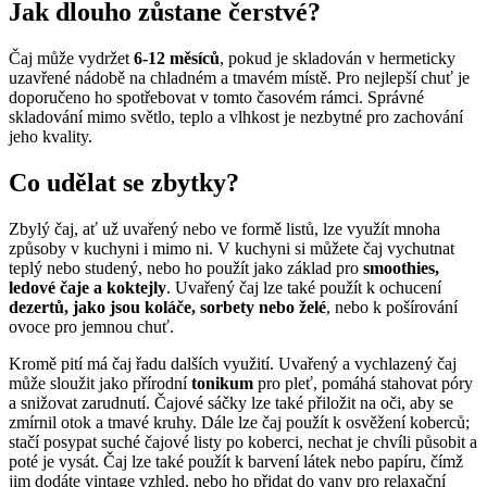
Jak dlouho zůstane čerstvé?
Čaj může vydržet
6-12 měsíců
, pokud je skladován v hermeticky
uzavřené nádobě na chladném a tmavém místě. Pro nejlepší chuť je
doporučeno ho spotřebovat v tomto časovém rámci. Správné
skladování mimo světlo, teplo a vlhkost je nezbytné pro zachování
jeho kvality.
Co udělat se zbytky?
Zbylý čaj, ať už uvařený nebo ve formě listů, lze využít mnoha
způsoby v kuchyni i mimo ni. V kuchyni si můžete čaj vychutnat
teplý nebo studený, nebo ho použít jako základ pro
smoothies,
ledové čaje a koktejly
. Uvařený čaj lze také použít k ochucení
dezertů, jako jsou koláče, sorbety nebo želé
, nebo k pošírování
ovoce pro jemnou chuť.
Kromě pití má čaj řadu dalších využití. Uvařený a vychlazený čaj
může sloužit jako přírodní
tonikum
pro pleť, pomáhá stahovat póry
a snižovat zarudnutí. Čajové sáčky lze také přiložit na oči, aby se
zmírnil otok a tmavé kruhy. Dále lze čaj použít k osvěžení koberců;
stačí posypat suché čajové listy po koberci, nechat je chvíli působit a
poté je vysát. Čaj lze také použít k barvení látek nebo papíru, čímž
jim dodáte vintage vzhled, nebo ho přidat do vany pro relaxační