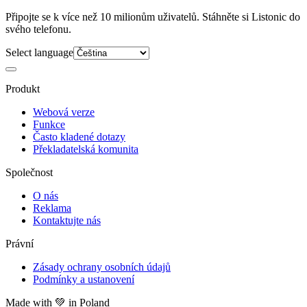
Připojte se k více než 10 milionům uživatelů. Stáhněte si Listonic do
svého telefonu.
Select language
Produkt
Webová verze
Funkce
Často kladené dotazy
Překladatelská komunita
Společnost
O nás
Reklama
Kontaktujte nás
Právní
Zásady ochrany osobních údajů
Podmínky a ustanovení
Made with
💚
in Poland