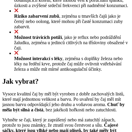
obsahujících kofein, které mohou vést k poruchám spánku,
úzkosti a zvýšené srdeční frekvenci při nadměrné konzumaci.
Riziko zabarvení zubů
, zejména u tmavších čajů jako je
černý nebo oolong, které mohou při časté konzumaci zuby
zabarvit.
Možnost trávicích potíží
, jako je reflux nebo podráždění
žaludku, zejména u jedinců citlivých na třísloviny obsažené v
čaji.
Možnost interakcí s léky
, zejména s doplňky železa nebo
léky na ředění krve, protože čaj může ovlivnit vstřebávání
železa a může mít mírné antikoagulační účinky.
Jak vybrat?
Vysoce kvalitní čaj by měl být vyroben z dobře zachovalých listů,
které mají jednotnou velikost a barvu. Po uvaření by čaj měl mít
jasnou barvu odpovídající jeho druhu a voňavou aroma.
Chuť by
měla být silná a čistá
, bez jakékoli hořkosti nebo zatuchlosti.
Vyhněte se čaji, který je zaprášený nebo má zatuchlý zápach,
protože to jsou známky, že ztratil svou čerstvost a sílu.
Čajové
sáčky, které jsou vlhké nebo mají plíseň, by také měly být