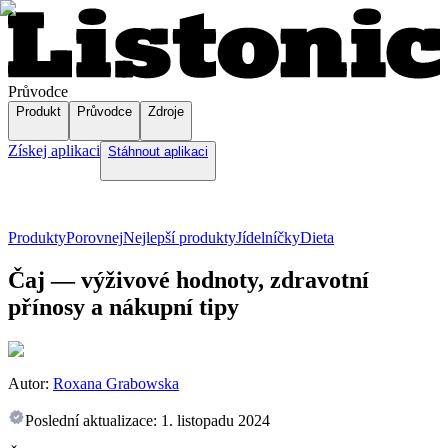
Průvodce
Produkt
Průvodce
Zdroje
Získej aplikaci
Stáhnout aplikaci
Produkty
Porovnej
Nejlepší produkty
Jídelníčky
Dieta
Čaj — výživové hodnoty, zdravotní
přínosy a nákupní tipy
Autor:
Roxana Grabowska
Poslední aktualizace:
1. listopadu 2024