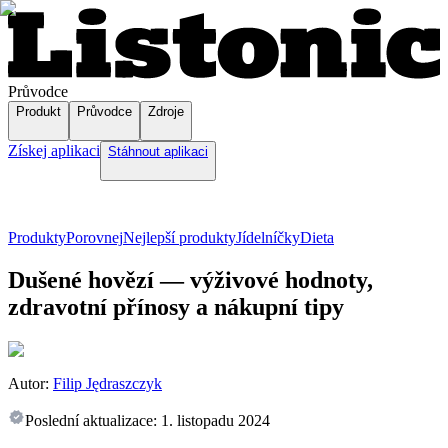
Průvodce
Produkt
Průvodce
Zdroje
Získej aplikaci
Stáhnout aplikaci
Produkty
Porovnej
Nejlepší produkty
Jídelníčky
Dieta
Dušené hovězí — výživové hodnoty,
zdravotní přínosy a nákupní tipy
Autor:
Filip Jędraszczyk
Poslední aktualizace:
1. listopadu 2024