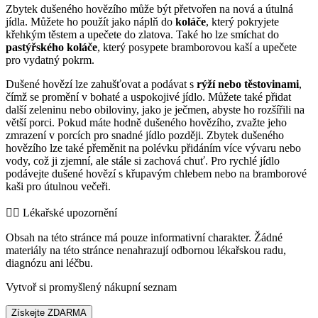
Zbytek dušeného hovězího může být přetvořen na nová a útulná
jídla. Můžete ho použít jako náplň do
koláče
, který pokryjete
křehkým těstem a upečete do zlatova. Také ho lze smíchat do
pastýřského koláče
, který posypete bramborovou kaší a upečete
pro vydatný pokrm.
Dušené hovězí lze zahušťovat a podávat s
rýží nebo těstovinami
,
čímž se promění v bohaté a uspokojivé jídlo. Můžete také přidat
další zeleninu nebo obiloviny, jako je ječmen, abyste ho rozšířili na
větší porci. Pokud máte hodně dušeného hovězího, zvažte jeho
zmrazení v porcích pro snadné jídlo později. Zbytek dušeného
hovězího lze také přeměnit na polévku přidáním více vývaru nebo
vody, což ji zjemní, ale stále si zachová chuť. Pro rychlé jídlo
podávejte dušené hovězí s křupavým chlebem nebo na bramborové
kaši pro útulnou večeři.
👨‍⚕️️ Lékařské upozornění
Obsah na této stránce má pouze informativní charakter. Žádné
materiály na této stránce nenahrazují odbornou lékařskou radu,
diagnózu ani léčbu.
Vytvoř si promyšlený nákupní seznam
Získejte ZDARMA