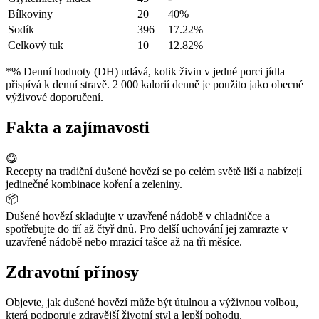
Bílkoviny
20
40%
Sodík
396
17.22%
Celkový tuk
10
12.82%
*% Denní hodnoty (DH) udává, kolik živin v jedné porci jídla
přispívá k denní stravě. 2 000 kalorií denně je použito jako obecné
výživové doporučení.
Fakta a zajímavosti
😋
Recepty na tradiční dušené hovězí se po celém světě liší a nabízejí
jedinečné kombinace koření a zeleniny.
📦
Dušené hovězí skladujte v uzavřené nádobě v chladničce a
spotřebujte do tří až čtyř dnů. Pro delší uchování jej zamrazte v
uzavřené nádobě nebo mrazicí tašce až na tři měsíce.
Zdravotní přínosy
Objevte, jak dušené hovězí může být útulnou a výživnou volbou,
která podporuje zdravější životní styl a lepší pohodu.