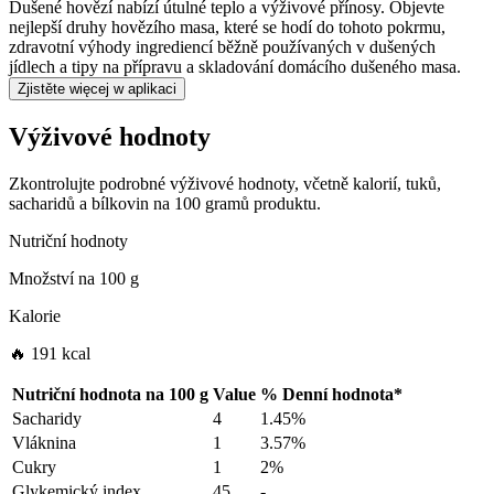
Dušené hovězí nabízí útulné teplo a výživové přínosy. Objevte
nejlepší druhy hovězího masa, které se hodí do tohoto pokrmu,
zdravotní výhody ingrediencí běžně používaných v dušených
jídlech a tipy na přípravu a skladování domácího dušeného masa.
Zjistěte więcej w aplikaci
Výživové hodnoty
Zkontrolujte podrobné výživové hodnoty, včetně kalorií, tuků,
sacharidů a bílkovin na 100 gramů produktu.
Nutriční hodnoty
Množství na
100 g
Kalorie
🔥 191 kcal
Nutriční hodnota na
100 g
Value
%
Denní hodnota
*
Sacharidy
4
1.45%
Vláknina
1
3.57%
Cukry
1
2%
Glykemický index
45
-