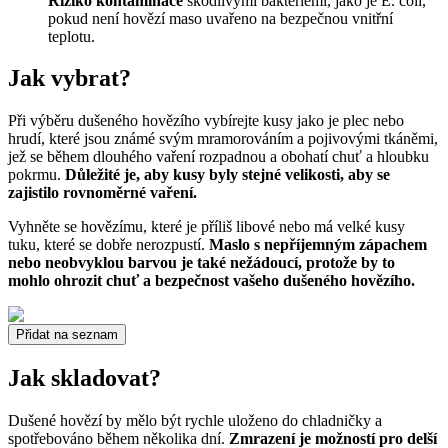
Riziko kontaminace
škodlivými bakteriemi, jako je E. coli,
pokud není hovězí maso uvařeno na bezpečnou vnitřní
teplotu.
Jak vybrat?
Při výběru dušeného hovězího vybírejte kusy jako je plec nebo
hrudí, které jsou známé svým mramorováním a pojivovými tkáněmi,
jež se během dlouhého vaření rozpadnou a obohatí chuť a hloubku
pokrmu.
Důležité je, aby kusy byly stejné velikosti, aby se
zajistilo rovnoměrné vaření.
Vyhněte se hovězímu, které je příliš libové nebo má velké kusy
tuku, které se dobře nerozpustí.
Maslo s nepříjemným zápachem
nebo neobvyklou barvou je také nežádoucí, protože by to
mohlo ohrozit chuť a bezpečnost vašeho dušeného hovězího.
Přidat na seznam
Jak skladovat?
Dušené hovězí by mělo být rychle uloženo do chladničky a
spotřebováno během několika dní.
Zmrazení je možností pro delší