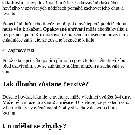
skladování
, obvykle až na tři měsíce. Uchovávání dušeného
hovězího v uzavřených nádobách pomáhá zachovat jeho chuť a
kvalitu
Ponechání dušeného hovězího při pokojové teplotě po delší dobu
může vést k zkažení.
Opakované ohřívání
může zhoršit kvalitu a
bezpečnost jídla. Rozmrazování zmrazeného dušeného hovězího v
chladničce zajišťuje, že zůstane bezpečné k jídlu
✅ Zajímavý fakt
Položte kus pečicího papíru přímo na povrch dušeného hovězího
před uzavřením, aby se zabránilo spálení mrazem a zachovala se
chuť.
Jak dlouho zůstane čerstvé?
Dušené hovězí, jakmile je uvařené, může v lednici vydržet
3-4 dny
.
Může být zmrazeno až na
2-3 měsíce
. Ujistěte se, že je skladováno
v hermeticky uzavřené nádobě, aby si zachovalo svou chuť a
kvalitu.
Co udělat se zbytky?