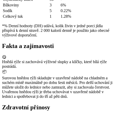
Bílkoviny
3
6%
Sodík
5
0.22%
Celkový tuk
1
1.28%
*% Denní hodnoty (DH) udává, kolik živin v jedné porci jídla
přispívá k denní stravě. 2 000 kalorií denně je použito jako obecné
výživové doporučení.
Fakta a zajímavosti
😋
Hnědá rýže si zachovává výživné slupky a klíčky, které bílá rýže
postrádá.
📦
Surovou hnědou rýži skladujte v uzavřené nádobě na chladném a
suchém místě maximálně po dobu šesti měsíců. Pro delší uchování ji
můžete uložit do lednice nebo zamrazit, aby si zachovala čerstvost.
Uvařenou hnědou rýži je třeba uchovávat v uzavřené nádobě v
lednici a spotřebovat ji do tří až pěti dnů.
Zdravotní přínosy