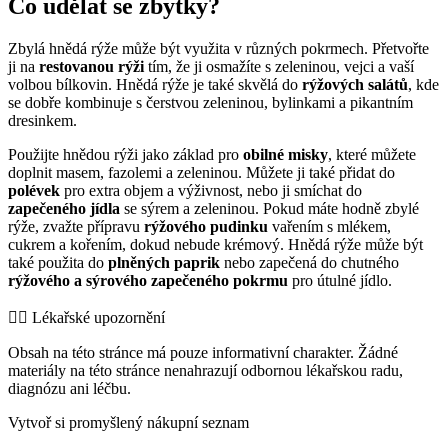
Co udělat se zbytky?
Zbylá hnědá rýže může být využita v různých pokrmech. Přetvořte
ji na
restovanou rýži
tím, že ji osmažíte s zeleninou, vejci a vaší
volbou bílkovin. Hnědá rýže je také skvělá do
rýžových salátů
, kde
se dobře kombinuje s čerstvou zeleninou, bylinkami a pikantním
dresinkem.
Použijte hnědou rýži jako základ pro
obilné misky
, které můžete
doplnit masem, fazolemi a zeleninou. Můžete ji také přidat do
polévek
pro extra objem a výživnost, nebo ji smíchat do
zapečeného jídla
se sýrem a zeleninou. Pokud máte hodně zbylé
rýže, zvažte přípravu
rýžového pudinku
vařením s mlékem,
cukrem a kořením, dokud nebude krémový. Hnědá rýže může být
také použita do
plněných paprik
nebo zapečená do chutného
rýžového a sýrového zapečeného pokrmu
pro útulné jídlo.
👨‍⚕️️ Lékařské upozornění
Obsah na této stránce má pouze informativní charakter. Žádné
materiály na této stránce nenahrazují odbornou lékařskou radu,
diagnózu ani léčbu.
Vytvoř si promyšlený nákupní seznam