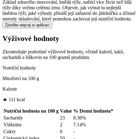
Základ zdravého stravování, hnědá rýže, nabízí více živin než bílá
rýže díky svému celému zrnu. Objevte, jak vybrat tu nejlepší
hnědou rýži, jaké výhody přináší její zařazení do jídelníčku a účinné
metody skladování, které pomohou zachovat její nutriční hodnotu.
Zjistěte więcej w aplikaci
Výživové hodnoty
Zkontrolujte podrobné výživové hodnoty, včetně kalorií, tuků,
sacharidů a bílkovin na 100 gramů produktu.
Nutriční hodnoty
Množství na
100 g
Kalorie
🔥 111 kcal
Nutriční hodnota na
100 g
Value
%
Denní hodnota
*
Sacharidy
23
8.36%
Vláknina
2
7.14%
Cukry
0
-
Glykemický index
50
-