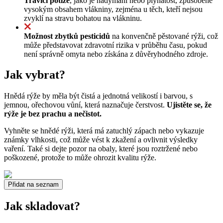
Trávicí potíže
, jako je nadýmání nebo plynatost, způsobené
vysokým obsahem vlákniny, zejména u těch, kteří nejsou
zvyklí na stravu bohatou na vlákninu.
Možnost zbytků pesticidů
na konvenčně pěstované rýži, což
může představovat zdravotní rizika v průběhu času, pokud
není správně omyta nebo získána z důvěryhodného zdroje.
Jak vybrat?
Hnědá rýže by měla být čistá a jednotná velikostí i barvou, s
jemnou, ořechovou vůní, která naznačuje čerstvost.
Ujistěte se, že
rýže je bez prachu a nečistot.
Vyhněte se hnědé rýži, která má zatuchlý zápach nebo vykazuje
známky vlhkosti, což může vést k zkažení a ovlivnit výsledky
vaření. Také si dejte pozor na obaly, které jsou roztržené nebo
poškozené, protože to může ohrozit kvalitu rýže.
Přidat na seznam
Jak skladovat?