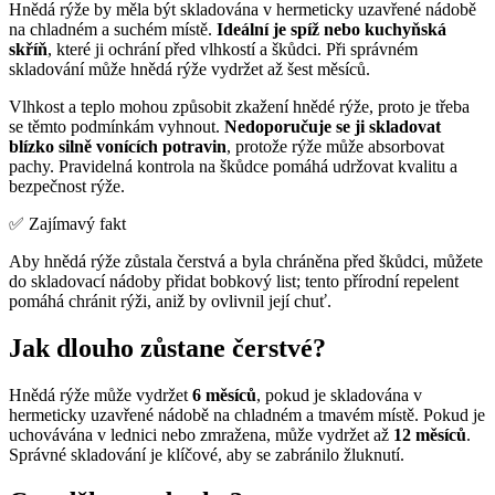
Hnědá rýže by měla být skladována v hermeticky uzavřené nádobě
na chladném a suchém místě.
Ideální je spíž nebo kuchyňská
skříň
, které ji ochrání před vlhkostí a škůdci. Při správném
skladování může hnědá rýže vydržet až šest měsíců.
Vlhkost a teplo mohou způsobit zkažení hnědé rýže, proto je třeba
se těmto podmínkám vyhnout.
Nedoporučuje se ji skladovat
blízko silně vonících potravin
, protože rýže může absorbovat
pachy. Pravidelná kontrola na škůdce pomáhá udržovat kvalitu a
bezpečnost rýže.
✅ Zajímavý fakt
Aby hnědá rýže zůstala čerstvá a byla chráněna před škůdci, můžete
do skladovací nádoby přidat bobkový list; tento přírodní repelent
pomáhá chránit rýži, aniž by ovlivnil její chuť.
Jak dlouho zůstane čerstvé?
Hnědá rýže může vydržet
6 měsíců
, pokud je skladována v
hermeticky uzavřené nádobě na chladném a tmavém místě. Pokud je
uchovávána v lednici nebo zmražena, může vydržet až
12 měsíců
.
Správné skladování je klíčové, aby se zabránilo žluknutí.