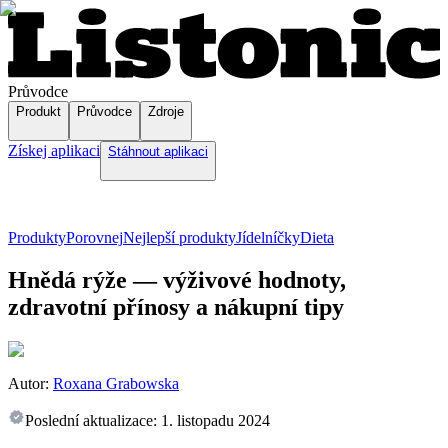
Průvodce
Produkt
Průvodce
Zdroje
Získej aplikaci
Stáhnout aplikaci
Produkty
Porovnej
Nejlepší produkty
Jídelníčky
Dieta
Hnědá rýže — výživové hodnoty,
zdravotní přínosy a nákupní tipy
Autor:
Roxana Grabowska
Poslední aktualizace:
1. listopadu 2024