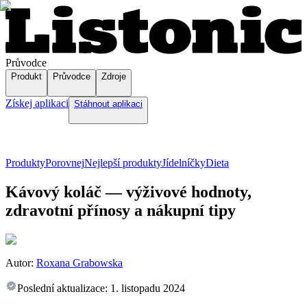
Průvodce
Produkt
Průvodce
Zdroje
Získej aplikaci
Stáhnout aplikaci
Produkty
Porovnej
Nejlepší produkty
Jídelníčky
Dieta
Kávový koláč — výživové hodnoty,
zdravotní přínosy a nákupní tipy
Autor:
Roxana Grabowska
Poslední aktualizace:
1. listopadu 2024