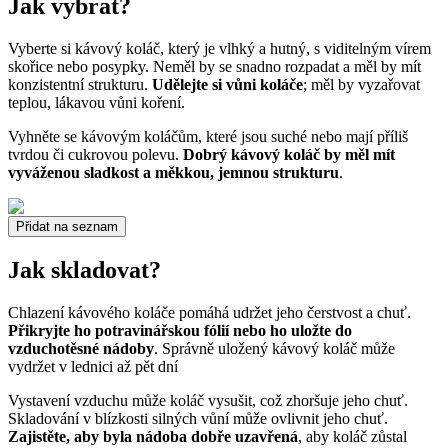
Jak vybrat?
Vyberte si kávový koláč, který je vlhký a hutný, s viditelným vírem
skořice nebo posypky. Neměl by se snadno rozpadat a měl by mít
konzistentní strukturu.
Udělejte si vůni koláče
; měl by vyzařovat
teplou, lákavou vůni koření.
Vyhněte se kávovým koláčům, které jsou suché nebo mají příliš
tvrdou či cukrovou polevu.
Dobrý kávový koláč by měl mít
vyváženou sladkost a měkkou, jemnou strukturu
.
Přidat na seznam
Jak skladovat?
Chlazení kávového koláče pomáhá udržet jeho čerstvost a chuť.
Přikryjte ho potravinářskou fólií nebo ho uložte do
vzduchotěsné nádoby
. Správně uložený kávový koláč může
vydržet v lednici až pět dní
Vystavení vzduchu může koláč vysušit, což zhoršuje jeho chuť.
Skladování v blízkosti silných vůní může ovlivnit jeho chuť.
Zajistěte, aby byla nádoba dobře uzavřená
, aby koláč zůstal