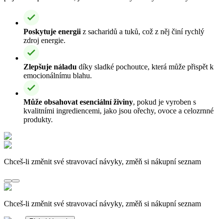
Poskytuje energii
z sacharidů a tuků, což z něj činí rychlý
zdroj energie.
Zlepšuje náladu
díky sladké pochoutce, která může přispět k
emocionálnímu blahu.
Může obsahovat esenciální živiny
, pokud je vyroben s
kvalitními ingrediencemi, jako jsou ořechy, ovoce a celozrnné
produkty.
Chceš-li změnit své stravovací návyky, změň si nákupní seznam
Chceš-li změnit své stravovací návyky, změň si nákupní seznam