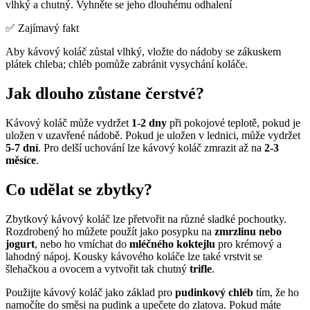
vlhký a chutný. Vyhněte se jeho dlouhému odhalení
✅ Zajímavý fakt
Aby kávový koláč zůstal vlhký, vložte do nádoby se zákuskem
plátek chleba; chléb pomůže zabránit vysychání koláče.
Jak dlouho zůstane čerstvé?
Kávový koláč může vydržet
1-2 dny
při pokojové teplotě, pokud je
uložen v uzavřené nádobě. Pokud je uložen v lednici, může vydržet
5-7 dní
. Pro delší uchování lze kávový koláč zmrazit až na
2-3
měsíce
.
Co udělat se zbytky?
Zbytkový kávový koláč lze přetvořit na různé sladké pochoutky.
Rozdrobený ho můžete použít jako posypku na
zmrzlinu nebo
jogurt
, nebo ho vmíchat do
mléčného koktejlu
pro krémový a
lahodný nápoj. Kousky kávového koláče lze také vrstvit se
šlehačkou a ovocem a vytvořit tak chutný
trifle
.
Použijte kávový koláč jako základ pro
pudinkový chléb
tím, že ho
namočíte do směsi na pudink a upečete do zlatova. Pokud máte