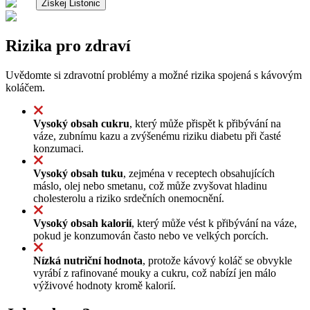
Získej Listonic
Rizika pro zdraví
Uvědomte si zdravotní problémy a možné rizika spojená s kávovým
koláčem.
Vysoký obsah cukru
, který může přispět k přibývání na
váze, zubnímu kazu a zvýšenému riziku diabetu při časté
konzumaci.
Vysoký obsah tuku
, zejména v receptech obsahujících
máslo, olej nebo smetanu, což může zvyšovat hladinu
cholesterolu a riziko srdečních onemocnění.
Vysoký obsah kalorií
, který může vést k přibývání na váze,
pokud je konzumován často nebo ve velkých porcích.
Nízká nutriční hodnota
, protože kávový koláč se obvykle
vyrábí z rafinované mouky a cukru, což nabízí jen málo
výživové hodnoty kromě kalorií.