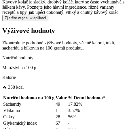
Kávový koláč je sladký, drobivý koláč, který se často vychutnává s
šálkem kávy. Poznejte jeho hlavní ingredience, různé varianty
receptů a tipy, jak upéct dokonalý, vlhký a chutný kávový koláč.
Zjistěte więcej w aplikaci
Výživové hodnoty
Zkontrolujte podrobné výživové hodnoty, včetně kalorií, tuků,
sacharidů a bílkovin na 100 gramů produktu.
Nutriční hodnoty
Množství na
100 g
Kalorie
🔥 358 kcal
Nutriční hodnota na
100 g
Value
%
Denní hodnota
*
Sacharidy
49
17.82%
Vláknina
1
3.57%
Cukry
28
56%
Glykemický index
67
-