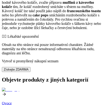
hodně kávového koláče, zvažte přípravu
muffinů z kávového
koláče
tím, že koláč rozdrobený smícháte s těstem na muffiny.
Kávový koláč lze také použít jako náplň do
francouzského toastu
nebo ho přetvořit na
cake pops
smícháním rozdrobeného koláče s
polevou a namáčením do čokolády. Pro rychlou svačinu si
jednoduše vychutnejte plátky kávového koláče s šálkem kávy nebo
čaje, nebo je ozdobte lžící šlehačky a čerstvými bobulemi.
👨‍⚕️️ Lékařské upozornění
Obsah na této stránce má pouze informativní charakter. Žádné
materiály na této stránce nenahrazují odbornou lékařskou radu,
diagnózu ani léčbu.
Vytvoř si promyšlený nákupní seznam
Získejte ZDARMA
Objevte produkty z jiných kategorií
Ovoce