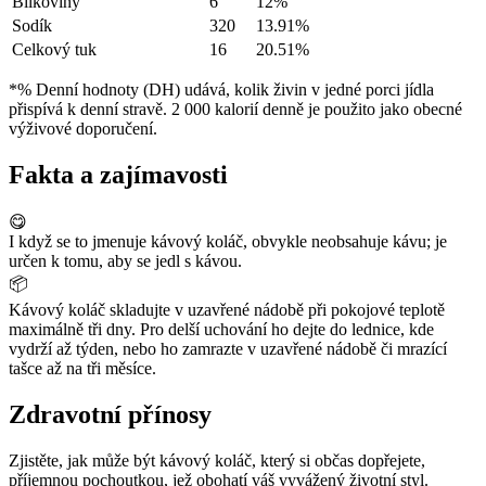
Bílkoviny
6
12%
Sodík
320
13.91%
Celkový tuk
16
20.51%
*% Denní hodnoty (DH) udává, kolik živin v jedné porci jídla
přispívá k denní stravě. 2 000 kalorií denně je použito jako obecné
výživové doporučení.
Fakta a zajímavosti
😋
I když se to jmenuje kávový koláč, obvykle neobsahuje kávu; je
určen k tomu, aby se jedl s kávou.
📦
Kávový koláč skladujte v uzavřené nádobě při pokojové teplotě
maximálně tři dny. Pro delší uchování ho dejte do lednice, kde
vydrží až týden, nebo ho zamrazte v uzavřené nádobě či mrazící
tašce až na tři měsíce.
Zdravotní přínosy
Zjistěte, jak může být kávový koláč, který si občas dopřejete,
příjemnou pochoutkou, jež obohatí váš vyvážený životní styl.