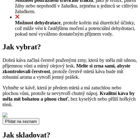
Možnost podráždění trávicího traktu
, jako je reflux, pálení
žáhy nebo nepohodlí v žaludku, zejména u jedinců se citlivým
žaludkem.
Možnost dehydratace
, protože kofein má diuretické účinky,
což může vést k častějšímu močení a potenciální dehydrataci,
pokud není vyváženo dostatečným příjmem vody.
Jak vybrat?
Dobrá káva začíná čerstvě praženými zrny, která by měla mít silnou,
příjemnou vůni a mírný olejový lesk.
Melte si zrna sami, abyste
zkontrolovali čerstvost
, protože čerstvě mletá káva bude mít
robustní aroma a vytvoří jemný prášek.
Vyhněte se kávě, která je předem mletá a má zatuchlou nebo
plochou vůni, protože ta nevytvoří chutný nápoj.
Kvalitní káva by
měla mít bohatou a plnou chuť
, bez kyselých nebo příliš hořkých
tónů.
Přidat na seznam
Jak skladovat?