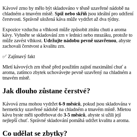
Kávové zrno by mělo být skladováno v těsně uzavřené nádobě na
chladném a tmavém místě.
Spíž nebo skříň
jsou ideální pro udržení
čerstvosti. Správně uložená káva může vydržet až dva týdny.
Expozice vzduchu a vlhkosti může způsobit ztrátu chuti a aroma
kávy. Vyhněte se skladování zrn v lednici nebo mrazáku, protože to
může zavést vlhkost.
Udržujte nádobu pevně uzavřenou
, abyste
zachovali čerstvost a kvalitu zrn.
✅ Zajímavý fakt
Mletí kávových zrn těsně před použitím zajistí maximální chuť a
aroma, zatímco zbytek uchovávejte pevně uzavřený na chladném a
tmavém místě.
Jak dlouho zůstane čerstvé?
Kávová zrna mohou vydržet
6-9 měsíců
, pokud jsou skladována v
hermeticky uzavřené nádobě na chladném a tmavém místě. Mletou
kávu byste měli spotřebovat do
3-5 měsíců
, abyste si užili její
nejlepší chuť. Správné skladování pomáhá udržet kvalitu a aroma.
Co udělat se zbytky?