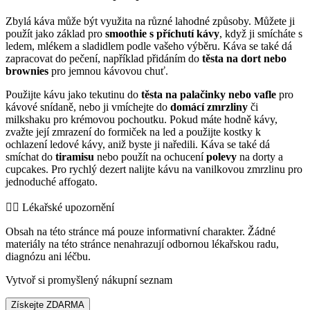
Zbylá káva může být využita na různé lahodné způsoby. Můžete ji
použít jako základ pro
smoothie s příchutí kávy
, když ji smícháte s
ledem, mlékem a sladidlem podle vašeho výběru. Káva se také dá
zapracovat do pečení, například přidáním do
těsta na dort nebo
brownies
pro jemnou kávovou chuť.
Použijte kávu jako tekutinu do
těsta na palačinky nebo vafle
pro
kávové snídaně, nebo ji vmíchejte do
domácí zmrzliny
či
milkshaku pro krémovou pochoutku. Pokud máte hodně kávy,
zvažte její zmrazení do formiček na led a použijte kostky k
ochlazení ledové kávy, aniž byste ji naředili. Káva se také dá
smíchat do
tiramisu
nebo použít na ochucení
polevy
na dorty a
cupcakes. Pro rychlý dezert nalijte kávu na vanilkovou zmrzlinu pro
jednoduché affogato.
👨‍⚕️️ Lékařské upozornění
Obsah na této stránce má pouze informativní charakter. Žádné
materiály na této stránce nenahrazují odbornou lékařskou radu,
diagnózu ani léčbu.
Vytvoř si promyšlený nákupní seznam
Získejte ZDARMA