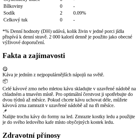
Bílkoviny
0
-
Sodík
2
0.09%
Celkový tuk
0
-
*% Denní hodnoty (DH) udává, kolik živin v jedné porci jídla
přispívá k denní stravě. 2 000 kalorií denně je použito jako obecné
výživové doporučení.
Fakta a zajímavosti
😋
Káva je jedním z nejpopulárnějších nápojů na světě.
📦
Celé kávové zrno nebo mletou kávu skladujte v uzavřené nádobě na
chladném a tmavém místě. Pro optimální čerstvost ji spotřebujte do
dvou týdnů až měsíce. Pokud chcete kávu uchovat déle, můžete
kávová zrna zamrazit v uzavřené nádobě až na tři měsíce.
📌
Nalijte trochu kávy do formy na led. Zmrazte kostky ledu a použijte
je do svého ledového kafe místo obyčejných kostek ledu.
Zdravotní přínosy