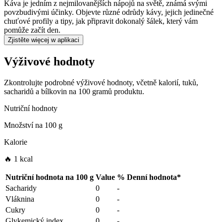
Káva je jedním z nejmilovanějších nápojů na světě, známá svými
povzbudivými účinky. Objevte různé odrůdy kávy, jejich jedinečné
chuťové profily a tipy, jak připravit dokonalý šálek, který vám
pomůže začít den.
Zjistěte więcej w aplikaci
Výživové hodnoty
Zkontrolujte podrobné výživové hodnoty, včetně kalorií, tuků,
sacharidů a bílkovin na 100 gramů produktu.
Nutriční hodnoty
Množství na
100 g
Kalorie
🔥 1 kcal
Nutriční hodnota na
100 g
Value
%
Denní hodnota
*
Sacharidy
0
-
Vláknina
0
-
Cukry
0
-
Glykemický index
0
-