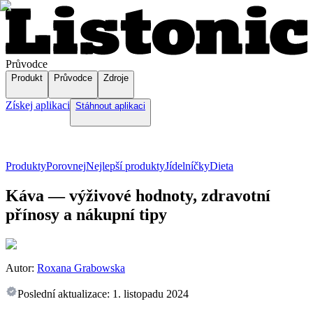
Průvodce
Produkt
Průvodce
Zdroje
Získej aplikaci
Stáhnout aplikaci
Produkty
Porovnej
Nejlepší produkty
Jídelníčky
Dieta
Káva — výživové hodnoty, zdravotní
přínosy a nákupní tipy
Autor:
Roxana Grabowska
Poslední aktualizace:
1. listopadu 2024