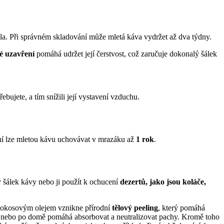
la. Při správném skladování může mletá káva vydržet až dva týdny.
é uzavření
pomáhá udržet její čerstvost, což zaručuje dokonalý šálek
bujete, a tím snížili její vystavení vzduchu.
ní lze mletou kávu uchovávat v mrazáku až
1 rok
.
 šálek kávy nebo ji použít k ochucení
dezertů, jako jsou koláče,
 kokosovým olejem vznikne přírodní
tělový peeling
, který pomáhá
ici nebo po domě pomáhá absorbovat a neutralizovat pachy. Kromě toho