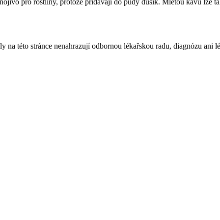
ojivo pro rostliny, protože přidávají do půdy dusík. Mletou kávu lze t
ly na této stránce nenahrazují odbornou lékařskou radu, diagnózu ani l