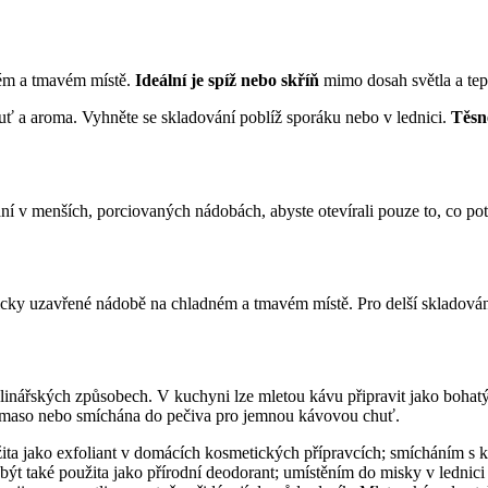
ném a tmavém místě.
Ideální je spíž nebo skříň
mimo dosah světla a tep
uť a aroma. Vyhněte se skladování poblíž sporáku nebo v lednici.
Těsn
í v menších, porciovaných nádobách, abyste otevírali pouze to, co potře
icky uzavřené nádobě na chladném a tmavém místě. Pro delší skladová
inářských způsobech. V kuchyni lze mletou kávu připravit jako bohatý
a maso nebo smíchána do pečiva pro jemnou kávovou chuť.
ita jako exfoliant v domácích kosmetických přípravcích; smícháním s
 být také použita jako přírodní deodorant; umístěním do misky v ledn