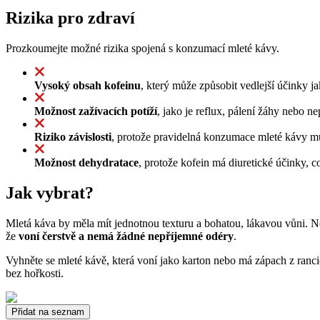
Rizika pro zdraví
Prozkoumejte možné rizika spojená s konzumací mleté kávy.
Vysoký obsah kofeinu
, který může způsobit vedlejší účinky 
Možnost zažívacích potíží
, jako je reflux, pálení žáhy nebo n
Riziko závislosti
, protože pravidelná konzumace mleté kávy můž
Možnost dehydratace
, protože kofein má diuretické účinky,
Jak vybrat?
Mletá káva by měla mít jednotnou texturu a bohatou, lákavou vůni. Nemě
že
voní čerstvě a nemá žádné nepříjemné odéry
.
Vyhněte se mleté kávě, která voní jako karton nebo má zápach z ranci
bez hořkosti.
Přidat na seznam