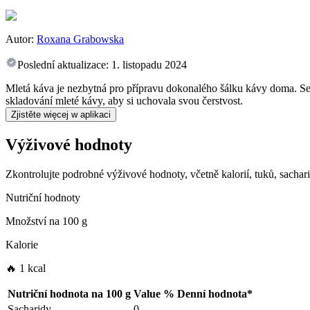
Autor:
Roxana Grabowska
Poslední aktualizace:
1. listopadu 2024
Mletá káva je nezbytná pro přípravu dokonalého šálku kávy doma. Sezn
skladování mleté kávy, aby si uchovala svou čerstvost.
Zjistěte więcej w aplikaci
Výživové hodnoty
Zkontrolujte podrobné výživové hodnoty, včetně kalorií, tuků, sachar
Nutriční hodnoty
Množství na
100 g
Kalorie
🔥 1 kcal
Nutriční hodnota na
100 g
Value
%
Denní hodnota
*
Sacharidy
0
-