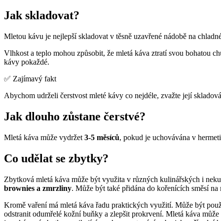
Jak skladovat?
Mletou kávu je nejlepší skladovat v těsně uzavřené nádobě na chlad
Vlhkost a teplo mohou způsobit, že mletá káva ztratí svou bohatou ch
kávy pokaždé.
✅ Zajímavý fakt
Abychom udrželi čerstvost mleté kávy co nejdéle, zvažte její skladován
Jak dlouho zůstane čerstvé?
Mletá káva může vydržet
3-5 měsíců
, pokud je uchovávána v hermet
Co udělat se zbytky?
Zbytková mletá káva může být využita v různých kulinářských i nekul
brownies a zmrzliny
. Může být také přidána do kořenících směsí n
Kromě vaření má mletá káva řadu praktických využití. Může být použ
odstranit odumřelé kožní buňky a zlepšit prokrvení. Mletá káva může