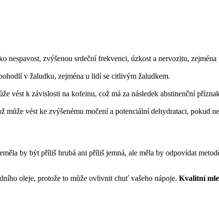
jako nespavost, zvýšenou srdeční frekvenci, úzkost a nervozitu, zejmén
epohodlí v žaludku, zejména u lidí se citlivým žaludkem.
e vést k závislosti na kofeinu, což má za následek abstinenční příznak
 což může vést ke zvýšenému močení a potenciální dehydrataci, pokud 
la by být příliš hrubá ani příliš jemná, ale měla by odpovídat metodě př
dního oleje, protože to může ovlivnit chuť vašeho nápoje.
Kvalitní ml