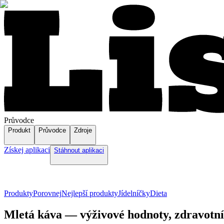
Průvodce
Produkt
Průvodce
Zdroje
Získej aplikaci
Stáhnout aplikaci
Produkty
Porovnej
Nejlepší produkty
Jídelníčky
Dieta
Mletá káva — výživové hodnoty, zdravotní