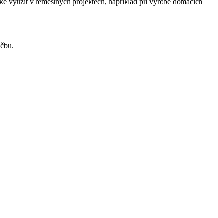
aké využít v řemeslných projektech, například při výrobě domácích
éčbu.