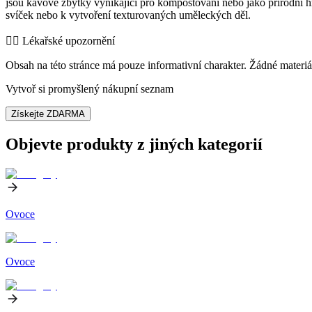
jsou kávové zbytky vynikající pro kompostování nebo jako přírodní hn
svíček nebo k vytvoření texturovaných uměleckých děl.
👨‍⚕️️ Lékařské upozornění
Obsah na této stránce má pouze informativní charakter. Žádné materiá
Vytvoř si promyšlený nákupní seznam
Získejte ZDARMA
Objevte produkty z jiných kategorií
Ovoce
Ovoce