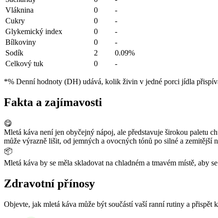
Vláknina
0
-
Cukry
0
-
Glykemický index
0
-
Bílkoviny
0
-
Sodík
2
0.09%
Celkový tuk
0
-
*% Denní hodnoty (DH) udává, kolik živin v jedné porci jídla přispív
Fakta a zajímavosti
😋
Mletá káva není jen obyčejný nápoj, ale představuje širokou paletu ch
může výrazně lišit, od jemných a ovocných tónů po silné a zemitější 
📦
Mletá káva by se měla skladovat na chladném a tmavém místě, aby se z
Zdravotní přínosy
Objevte, jak mletá káva může být součástí vaší ranní rutiny a přispět k