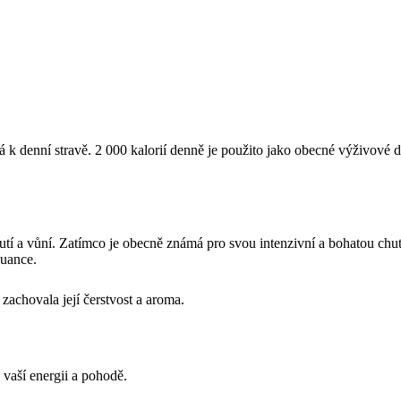
á k denní stravě. 2 000 kalorií denně je použito jako obecné výživové 
utí a vůní. Zatímco je obecně známá pro svou intenzivní a bohatou chuť,
nuance.
achovala její čerstvost a aroma.
 vaší energii a pohodě.