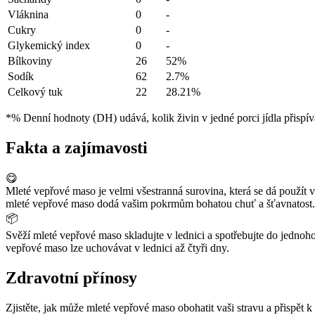
Vláknina
0
-
Cukry
0
-
Glykemický index
0
-
Bílkoviny
26
52%
Sodík
62
2.7%
Celkový tuk
22
28.21%
*% Denní hodnoty (DH) udává, kolik živin v jedné porci jídla přispív
Fakta a zajímavosti
😋
Mleté vepřové maso je velmi všestranná surovina, která se dá použít 
mleté vepřové maso dodá vašim pokrmům bohatou chuť a šťavnatost.
📦
Svěží mleté vepřové maso skladujte v lednici a spotřebujte do jednoh
vepřové maso lze uchovávat v lednici až čtyři dny.
Zdravotní přínosy
Zjistěte, jak může mleté vepřové maso obohatit vaši stravu a přispět k