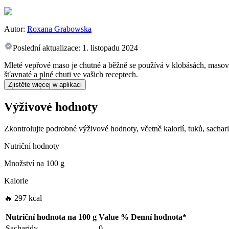
Autor:
Roxana Grabowska
Poslední aktualizace:
1. listopadu 2024
Mleté vepřové maso je chutné a běžně se používá v klobásách, masovýc
šťavnaté a plné chuti ve vašich receptech.
Zjistěte więcej w aplikaci
Výživové hodnoty
Zkontrolujte podrobné výživové hodnoty, včetně kalorií, tuků, sachar
Nutriční hodnoty
Množství na
100 g
Kalorie
🔥 297 kcal
Nutriční hodnota na
100 g
Value
%
Denní hodnota
*
Sacharidy
0
-