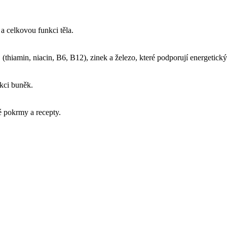
 a celkovou funkci těla.
 (thiamin, niacin, B6, B12), zinek a železo, které podporují energetick
nkci buněk.
é pokrmy a recepty.