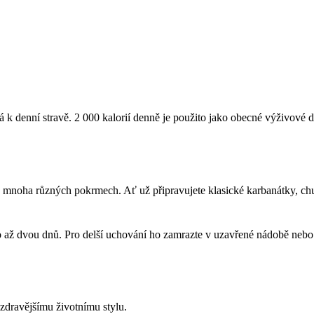
á k denní stravě. 2 000 kalorií denně je použito jako obecné výživové 
v mnoha různých pokrmech. Ať už připravujete klasické karbanátky, chut
o až dvou dnů. Pro delší uchování ho zamrazte v uzavřené nádobě nebo m
 zdravějšímu životnímu stylu.