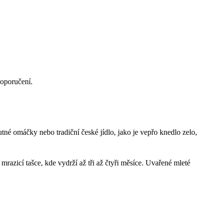
doporučení.
né omáčky nebo tradiční české jídlo, jako je vepřo knedlo zelo,
razicí tašce, kde vydrží až tři až čtyři měsíce. Uvařené mleté