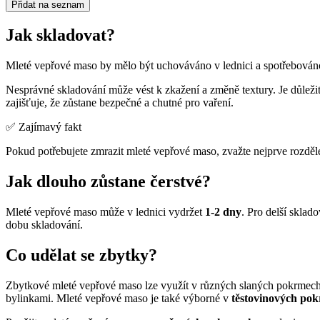
Přidat na seznam
Jak skladovat?
Mleté vepřové maso by mělo být uchováváno v lednici a spotřebová
Nesprávné skladování může vést k zkažení a změně textury. Je důlež
zajišťuje, že zůstane bezpečné a chutné pro vaření.
✅ Zajímavý fakt
Pokud potřebujete zmrazit mleté vepřové maso, zvažte nejprve rozdělení
Jak dlouho zůstane čerstvé?
Mleté vepřové maso může v lednici vydržet
1-2 dny
. Pro delší skla
dobu skladování.
Co udělat se zbytky?
Zbytkové mleté vepřové maso lze využít v různých slaných pokrmech
bylinkami. Mleté vepřové maso je také výborné v
těstovinových po