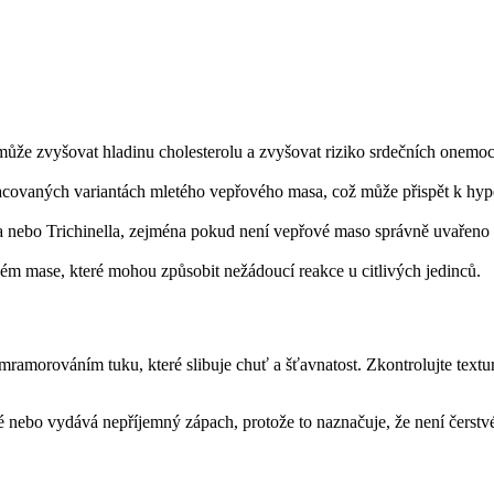
že zvyšovat hladinu cholesterolu a zvyšovat riziko srdečních onemoc
covaných variantách mletého vepřového masa, což může přispět k hyp
a nebo Trichinella, zejména pokud není vepřové maso správně uvařeno n
 mase, které mohou způsobit nežádoucí reakce u citlivých jedinců.
amorováním tuku, které slibuje chuť a šťavnatost. Zkontrolujte textu
 nebo vydává nepříjemný zápach, protože to naznačuje, že není čerstv