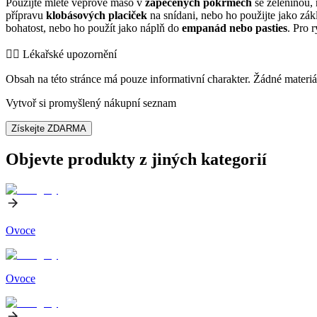
Použijte mleté vepřové maso v
zapečených pokrmech
se zeleninou,
přípravu
klobásových placiček
na snídani, nebo ho použijte jako zá
bohatost, nebo ho použít jako náplň do
empanád nebo pasties
. Pro 
👨‍⚕️️ Lékařské upozornění
Obsah na této stránce má pouze informativní charakter. Žádné materiá
Vytvoř si promyšlený nákupní seznam
Získejte ZDARMA
Objevte produkty z jiných kategorií
Ovoce
Ovoce