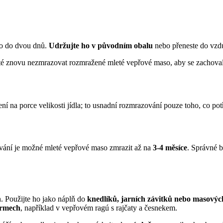
no do dvou dnů.
Udržujte ho v původním obalu
nebo přeneste do vzdu
ité znovu nezmrazovat rozmražené mleté vepřové maso, aby se zachoval
 na porce velikosti jídla; to usnadní rozmrazování pouze toho, co potře
dování je možné mleté vepřové maso zmrazit až na
3-4 měsíce
. Správné b
. Použijte ho jako náplň do
knedlíků, jarních závitků nebo masovýc
krmech
, například v vepřovém ragú s rajčaty a česnekem.