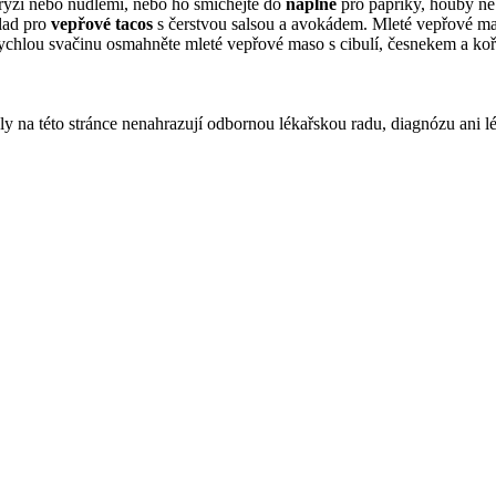
 rýží nebo nudlemi, nebo ho smíchejte do
náplně
pro papriky, houby ne
klad pro
vepřové tacos
s čerstvou salsou a avokádem. Mleté vepřové ma
rychlou svačinu osmahněte mleté vepřové maso s cibulí, česnekem a koře
ly na této stránce nenahrazují odbornou lékařskou radu, diagnózu ani l