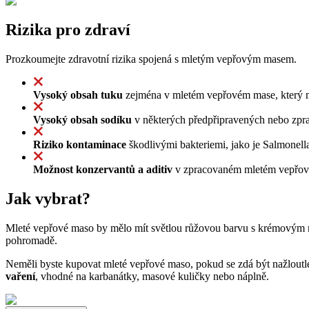
Rizika pro zdraví
Prozkoumejte zdravotní rizika spojená s mletým vepřovým masem.
Vysoký obsah tuku
zejména v mletém vepřovém mase, který mů
Vysoký obsah sodíku
v některých předpřipravených nebo zpra
Riziko kontaminace
škodlivými bakteriemi, jako je Salmonell
Možnost konzervantů a aditiv
v zpracovaném mletém vepřovém
Jak vybrat?
Mleté vepřové maso by mělo mít světlou růžovou barvu s krémovým mr
pohromadě.
Neměli byste kupovat mleté vepřové maso, pokud se zdá být nažloutlé
vaření
, vhodné na karbanátky, masové kuličky nebo náplně.