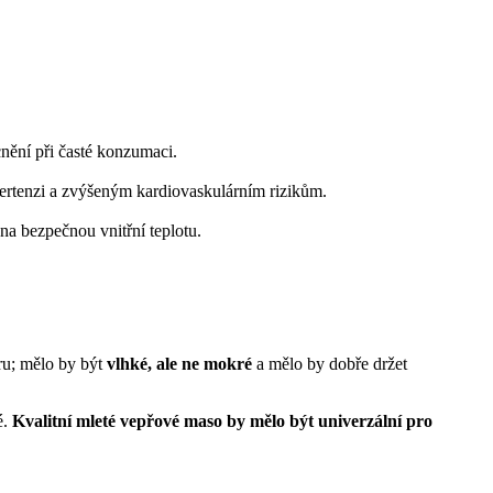
nění při časté konzumaci.
ertenzi a zvýšeným kardiovaskulárním rizikům.
a bezpečnou vnitřní teplotu.
ru; mělo by být
vlhké, ale ne mokré
a mělo by dobře držet
é.
Kvalitní mleté vepřové maso by mělo být univerzální pro