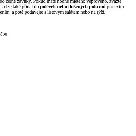
bo zelné závitky. Pokud máte hodně mletého vepřového, zvažte
so lze také přidat do
polévek nebo dušených pokrmů
pro extra
ním, a poté podávejte s listovým salátem nebo na rýži.
éčbu.