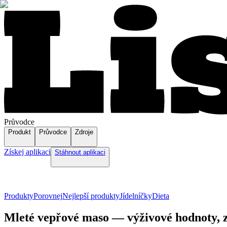
Průvodce
Produkt
Průvodce
Zdroje
Získej aplikaci
Stáhnout aplikaci
Produkty
Porovnej
Nejlepší produkty
Jídelníčky
Dieta
Mleté vepřové maso — výživové hodnoty, z