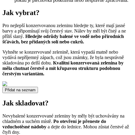
pokud je plechovka poškozená nebo nesprávně zpracovaná.
Jak vybrat?
Pro nejlepší konzervovanou zeleninu hledejte ty, které mají jasné
barvy a připomínají svůj čerstvý stav. Nálev by měl být čistý a ne
příliš slaný.
Hledejte odrůdy balené ve vodě nebo přírodních
šťávách, bez přidaných solí nebo cukrů.
Vyhněte se konzervované zelenině, která vypadá matně nebo
vydává nepříjemný zápach, což jsou známky, že byla nesprávně
skladována po delší dobu.
Kvalitní konzervovaná zelenina by
měla chutnat čerstvě a mít křupavou strukturu podobnou
čerstvým variantám.
Přidat na seznam
Jak skladovat?
Nevybalené konzervované zeleniny by měly být uchovávány na
chladném a suchém místě.
Po otevření je přeneste do
vzduchotěsné nádoby
a dejte do lednice. Mohou zůstat čerstvé až
čtyři dny.