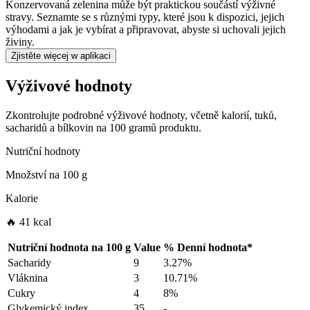
Konzervovaná zelenina může být praktickou součástí výživné
stravy. Seznamte se s různými typy, které jsou k dispozici, jejich
výhodami a jak je vybírat a připravovat, abyste si uchovali jejich
živiny.
Zjistěte więcej w aplikaci
Výživové hodnoty
Zkontrolujte podrobné výživové hodnoty, včetně kalorií, tuků,
sacharidů a bílkovin na 100 gramů produktu.
Nutriční hodnoty
Množství na
100 g
Kalorie
🔥 41 kcal
Nutriční hodnota na
100 g
Value
%
Denní hodnota
*
Sacharidy
9
3.27%
Vláknina
3
10.71%
Cukry
4
8%
Glykemický index
35
-