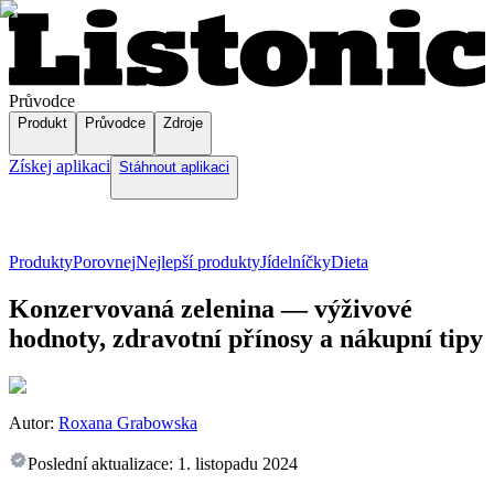
Průvodce
Produkt
Průvodce
Zdroje
Získej aplikaci
Stáhnout aplikaci
Produkty
Porovnej
Nejlepší produkty
Jídelníčky
Dieta
Konzervovaná zelenina — výživové
hodnoty, zdravotní přínosy a nákupní tipy
Autor:
Roxana Grabowska
Poslední aktualizace:
1. listopadu 2024