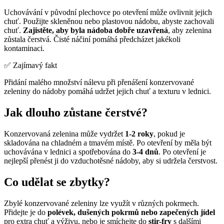
Uchovávání v původní plechovce po otevření může ovlivnit jejich
chuť. Použijte skleněnou nebo plastovou nádobu, abyste zachovali
chuť.
Zajistěte, aby byla nádoba dobře uzavřená
, aby zelenina
zůstala čerstvá. Čisté náčiní pomáhá předcházet jakékoli
kontaminaci.
✅ Zajímavý fakt
Přidání malého množství nálevu při přenášení konzervované
zeleniny do nádoby pomáhá udržet jejich chuť a texturu v lednici.
Jak dlouho zůstane čerstvé?
Konzervovaná zelenina může vydržet
1-2 roky
, pokud je
skladována na chladném a tmavém místě. Po otevření by měla být
uchovávána v lednici a spotřebována do
3-4 dnů
. Po otevření je
nejlepší přenést ji do vzduchotěsné nádoby, aby si udržela čerstvost.
Co udělat se zbytky?
Zbylé konzervované zeleniny lze využít v různých pokrmech.
Přidejte je do
polévek, dušených pokrmů nebo zapečených jídel
pro extra chuť a výživu, nebo je smíchejte do
stir-fry
s dalšími