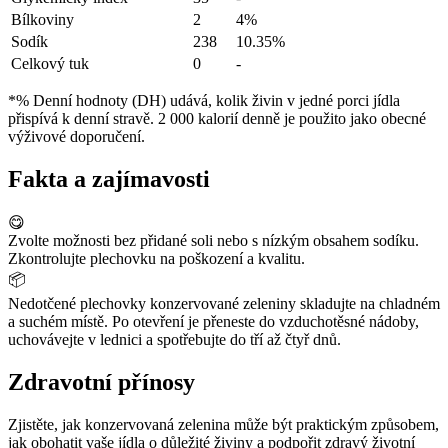
Bílkoviny
2
4%
Sodík
238
10.35%
Celkový tuk
0
-
*% Denní hodnoty (DH) udává, kolik živin v jedné porci jídla
přispívá k denní stravě. 2 000 kalorií denně je použito jako obecné
výživové doporučení.
Fakta a zajímavosti
😋
Zvolte možnosti bez přidané soli nebo s nízkým obsahem sodíku.
Zkontrolujte plechovku na poškození a kvalitu.
📦
Nedotčené plechovky konzervované zeleniny skladujte na chladném
a suchém místě. Po otevření je přeneste do vzduchotěsné nádoby,
uchovávejte v lednici a spotřebujte do tří až čtyř dnů.
Zdravotní přínosy
Zjistěte, jak konzervovaná zelenina může být praktickým způsobem,
jak obohatit vaše jídla o důležité živiny a podpořit zdravý životní