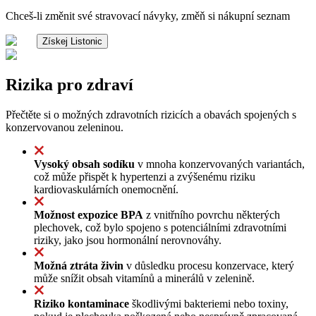
Chceš-li změnit své stravovací návyky, změň si nákupní seznam
Získej Listonic
Rizika pro zdraví
Přečtěte si o možných zdravotních rizicích a obavách spojených s
konzervovanou zeleninou.
Vysoký obsah sodíku
v mnoha konzervovaných variantách,
což může přispět k hypertenzi a zvýšenému riziku
kardiovaskulárních onemocnění.
Možnost expozice BPA
z vnitřního povrchu některých
plechovek, což bylo spojeno s potenciálními zdravotními
riziky, jako jsou hormonální nerovnováhy.
Možná ztráta živin
v důsledku procesu konzervace, který
může snížit obsah vitamínů a minerálů v zelenině.
Riziko kontaminace
škodlivými bakteriemi nebo toxiny,