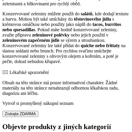
zeleninami a bílkovinami pro rychlý oběd.
Konzervované zeleniny můžete použít do
salátů
, kde dodají texturu
a barvu. Mohou být také smíchány do
těstovinového jídla
s
krémovou omáčkou nebo použity jako náplň do
tacos, burritos
nebo quesadillas
. Pokud máte hodně konzervované zeleniny,
zvažte přípravu
zeleninové polévky
nebo jejich použití v
zeleninovém zapečeném jídle
se sýrem a strouhankou.
Konzervované zeleniny lze také přidat do
quiche nebo frittaty
na
slanou snídani nebo brunch. Pro rychlou svačinu smíchejte
konzervované zeleniny s olivovým olejem a kořením, a poté je
pečte, dokud nebudou křupavé.
👨‍⚕️️ Lékařské upozornění
Obsah na této stránce má pouze informativní charakter. Žádné
materiály na této stránce nenahrazují odbornou lékařskou radu,
diagnózu ani léčbu.
Vytvoř si promyšlený nákupní seznam
Získejte ZDARMA
Objevte produkty z jiných kategorií