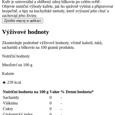
Kuře je univerzální a oblíbený zdroj bílkovin po celém světě.
Objevte nutriční výhody kuřete, jak ho správně vybírat a připravovat
bezpečně, a tipy na kuchyňské metody, které zvýrazní jeho chuť a
zachovají jeho živiny.
Zjistěte więcej w aplikaci
Výživové hodnoty
Zkontrolujte podrobné výživové hodnoty, včetně kalorií, tuků,
sacharidů a bílkovin na 100 gramů produktu.
Nutriční hodnoty
Množství na
100 g
Kalorie
🔥 239 kcal
Nutriční hodnota na
100 g
Value
%
Denní hodnota
*
Sacharidy
0
-
Vláknina
0
-
Cukry
0
-
Glykemický index
0
-