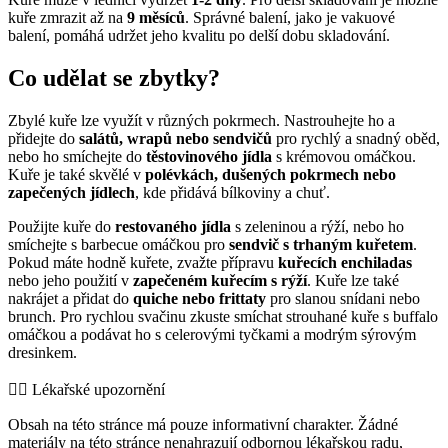
kuře zmrazit až na
9 měsíců
. Správné balení, jako je vakuové
balení, pomáhá udržet jeho kvalitu po delší dobu skladování.
Co udělat se zbytky?
Zbylé kuře lze využít v různých pokrmech. Nastrouhejte ho a
přidejte do
salátů, wrapů nebo sendvičů
pro rychlý a snadný oběd,
nebo ho smíchejte do
těstovinového jídla
s krémovou omáčkou.
Kuře je také skvělé v
polévkách, dušených pokrmech nebo
zapečených jídlech
, kde přidává bílkoviny a chuť.
Použijte kuře do
restovaného jídla
s zeleninou a rýží, nebo ho
smíchejte s barbecue omáčkou pro
sendvič s trhaným kuřetem
.
Pokud máte hodně kuřete, zvažte přípravu
kuřecích enchiladas
nebo jeho použití v
zapečeném kuřecím s rýží
. Kuře lze také
nakrájet a přidat do
quiche nebo frittaty
pro slanou snídani nebo
brunch. Pro rychlou svačinu zkuste smíchat strouhané kuře s buffalo
omáčkou a podávat ho s celerovými tyčkami a modrým sýrovým
dresinkem.
👨‍⚕️️ Lékařské upozornění
Obsah na této stránce má pouze informativní charakter. Žádné
materiály na této stránce nenahrazují odbornou lékařskou radu,