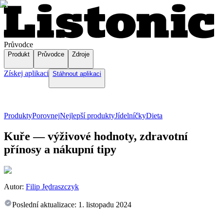
Průvodce
Produkt
Průvodce
Zdroje
Získej aplikaci
Stáhnout aplikaci
Produkty
Porovnej
Nejlepší produkty
Jídelníčky
Dieta
Kuře — výživové hodnoty, zdravotní
přínosy a nákupní tipy
Autor:
Filip Jędraszczyk
Poslední aktualizace:
1. listopadu 2024