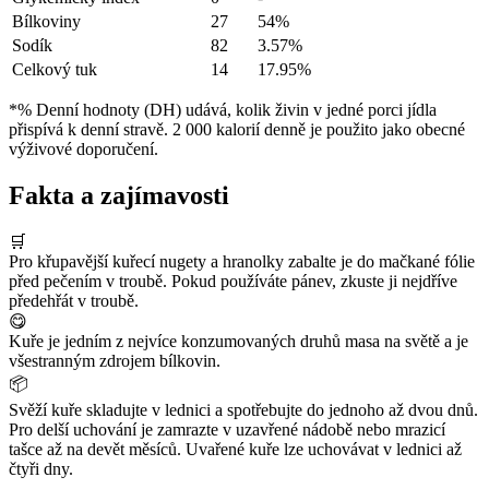
Bílkoviny
27
54%
Sodík
82
3.57%
Celkový tuk
14
17.95%
*% Denní hodnoty (DH) udává, kolik živin v jedné porci jídla
přispívá k denní stravě. 2 000 kalorií denně je použito jako obecné
výživové doporučení.
Fakta a zajímavosti
🛒
Pro křupavější kuřecí nugety a hranolky zabalte je do mačkané fólie
před pečením v troubě. Pokud používáte pánev, zkuste ji nejdříve
předehřát v troubě.
😋
Kuře je jedním z nejvíce konzumovaných druhů masa na světě a je
všestranným zdrojem bílkovin.
📦
Svěží kuře skladujte v lednici a spotřebujte do jednoho až dvou dnů.
Pro delší uchování je zamrazte v uzavřené nádobě nebo mrazicí
tašce až na devět měsíců. Uvařené kuře lze uchovávat v lednici až
čtyři dny.