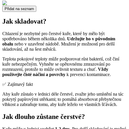
Přidat na seznam
Jak skladovat?
Chlazení je nezbytné pro čerstvé kuře, které by mělo být
spotřebováno během několika dnů.
Udržujte ho v původním
obalu
nebo v uzavřené nádobě. Mražení je možností pro delší
skladování, až na šest měsíců.
Teplota pokojové teploty může podporovat růst bakterií, což činí
kuře nebezpečným. Vyhněte se opětovnému zmrazování po
rozmrazení, protože to může ovlivnit texturu a chuť.
Vždy
používejte čisté náčiní a povrchy
k prevenci kontaminace.
✅ Zajímavý fakt
Aby kuře zůstalo v lednici déle čerstvé, zvažte jeho umístění na tác
pokrytý papírovými utěrkami; to pomáhá absorbovat přebytečnou
vlhkost a zabraňuje tomu, aby kuře leželo ve vlastních šťávách.
Jak dlouho zůstane čerstvé?
Kuře může v lednici vydržet
1-2 dny
. Pro delší skladování je možné