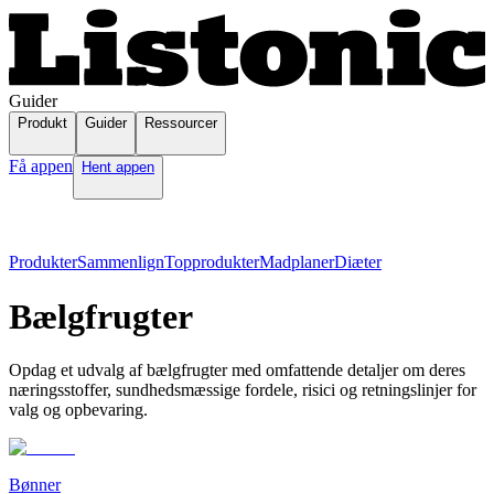
Guider
Produkt
Guider
Ressourcer
Få appen
Hent appen
Produkter
Sammenlign
Topprodukter
Madplaner
Diæter
Bælgfrugter
Opdag et udvalg af bælgfrugter med omfattende detaljer om deres
næringsstoffer, sundhedsmæssige fordele, risici og retningslinjer for
valg og opbevaring.
Bønner