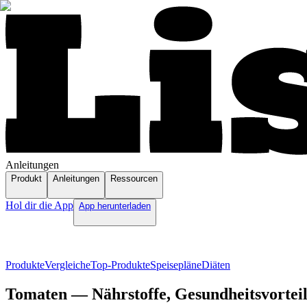
Anleitungen
Produkt
Anleitungen
Ressourcen
Hol dir die App
App herunterladen
Produkte
Vergleiche
Top-Produkte
Speisepläne
Diäten
Tomaten — Nährstoffe, Gesundheitsvorteil