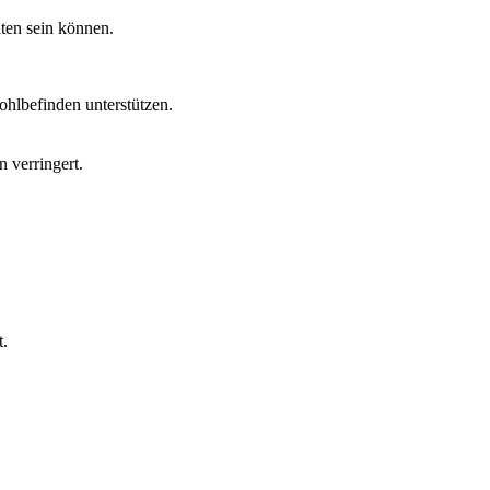
hten sein können.
hlbefinden unterstützen.
 verringert.
t.