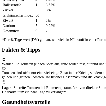
Ballaststoffe
1
3.57%
Zucker
3
6%
Glykämischer Index
30
-
Eiweiß
1
2%
Natrium
5
0.22%
Gesamtfett
0
-
*Der % Tageswert (DV) gibt an, wie viel ein Nährstoff in einer Port
Fakten & Tipps
🛒
Wählen Sie Tomaten je nach Sorte aus; reife sollten fest, duftend und 
😋
Tomaten sind nicht nur eine vielseitige Zutat in der Küche, sondern 
gelben und grünen Tomaten. Ihr frischer Geschmack und die knackige 
📦
Lagern Sie reife Tomaten bei Raumtemperatur, fern von direkter Sonn
Haltbarkeit um ein paar Tage zu verlängern.
Gesundheitsvorteile