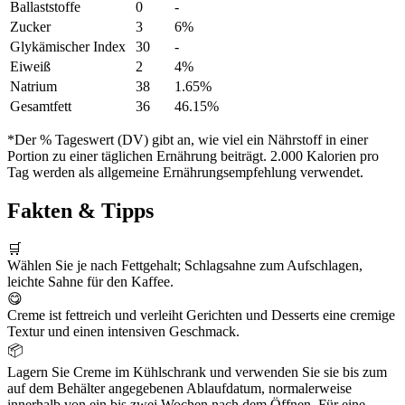
Ballaststoffe
0
-
Zucker
3
6%
Glykämischer Index
30
-
Eiweiß
2
4%
Natrium
38
1.65%
Gesamtfett
36
46.15%
*Der % Tageswert (DV) gibt an, wie viel ein Nährstoff in einer
Portion zu einer täglichen Ernährung beiträgt. 2.000 Kalorien pro
Tag werden als allgemeine Ernährungsempfehlung verwendet.
Fakten & Tipps
🛒
Wählen Sie je nach Fettgehalt; Schlagsahne zum Aufschlagen,
leichte Sahne für den Kaffee.
😋
Creme ist fettreich und verleiht Gerichten und Desserts eine cremige
Textur und einen intensiven Geschmack.
📦
Lagern Sie Creme im Kühlschrank und verwenden Sie sie bis zum
auf dem Behälter angegebenen Ablaufdatum, normalerweise
innerhalb von ein bis zwei Wochen nach dem Öffnen. Für eine