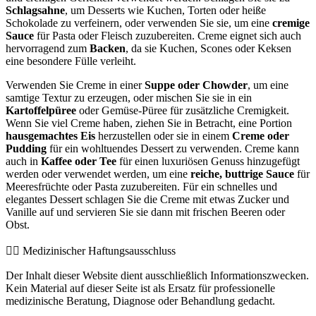
Schlagsahne
, um Desserts wie Kuchen, Torten oder heiße
Schokolade zu verfeinern, oder verwenden Sie sie, um eine
cremige
Sauce
für Pasta oder Fleisch zuzubereiten. Creme eignet sich auch
hervorragend zum
Backen
, da sie Kuchen, Scones oder Keksen
eine besondere Fülle verleiht.
Verwenden Sie Creme in einer
Suppe oder Chowder
, um eine
samtige Textur zu erzeugen, oder mischen Sie sie in ein
Kartoffelpüree
oder Gemüse-Püree für zusätzliche Cremigkeit.
Wenn Sie viel Creme haben, ziehen Sie in Betracht, eine Portion
hausgemachtes Eis
herzustellen oder sie in einem
Creme oder
Pudding
für ein wohltuendes Dessert zu verwenden. Creme kann
auch in
Kaffee oder Tee
für einen luxuriösen Genuss hinzugefügt
werden oder verwendet werden, um eine
reiche, buttrige Sauce
für
Meeresfrüchte oder Pasta zuzubereiten. Für ein schnelles und
elegantes Dessert schlagen Sie die Creme mit etwas Zucker und
Vanille auf und servieren Sie sie dann mit frischen Beeren oder
Obst.
👨‍⚕️️ Medizinischer Haftungsausschluss
Der Inhalt dieser Website dient ausschließlich Informationszwecken.
Kein Material auf dieser Seite ist als Ersatz für professionelle
medizinische Beratung, Diagnose oder Behandlung gedacht.