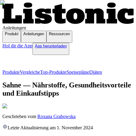
Anleitungen
Produkt
Anleitungen
Ressourcen
Hol dir die App
App herunterladen
Produkte
Vergleiche
Top-Produkte
Speisepläne
Diäten
Sahne — Nährstoffe, Gesundheitsvorteile
und Einkaufstipps
Geschrieben vom
Roxana Grabowska
Letzte Aktualisierung am
1. November 2024