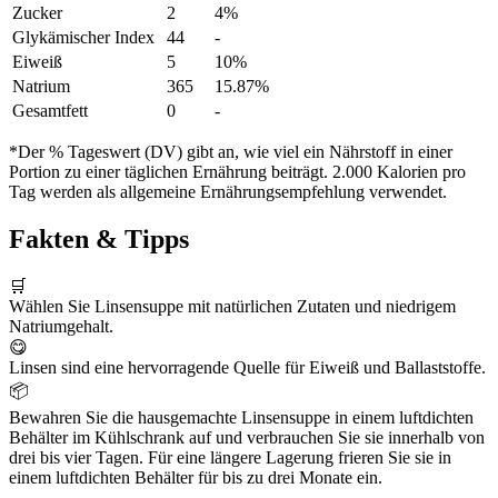
Zucker
2
4%
Glykämischer Index
44
-
Eiweiß
5
10%
Natrium
365
15.87%
Gesamtfett
0
-
*Der % Tageswert (DV) gibt an, wie viel ein Nährstoff in einer
Portion zu einer täglichen Ernährung beiträgt. 2.000 Kalorien pro
Tag werden als allgemeine Ernährungsempfehlung verwendet.
Fakten & Tipps
🛒
Wählen Sie Linsensuppe mit natürlichen Zutaten und niedrigem
Natriumgehalt.
😋
Linsen sind eine hervorragende Quelle für Eiweiß und Ballaststoffe.
📦
Bewahren Sie die hausgemachte Linsensuppe in einem luftdichten
Behälter im Kühlschrank auf und verbrauchen Sie sie innerhalb von
drei bis vier Tagen. Für eine längere Lagerung frieren Sie sie in
einem luftdichten Behälter für bis zu drei Monate ein.