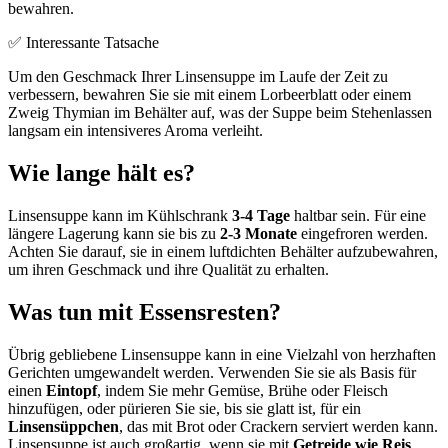
bewahren.
✅ Interessante Tatsache
Um den Geschmack Ihrer Linsensuppe im Laufe der Zeit zu
verbessern, bewahren Sie sie mit einem Lorbeerblatt oder einem
Zweig Thymian im Behälter auf, was der Suppe beim Stehenlassen
langsam ein intensiveres Aroma verleiht.
Wie lange hält es?
Linsensuppe kann im Kühlschrank
3-4 Tage
haltbar sein. Für eine
längere Lagerung kann sie bis zu
2-3 Monate
eingefroren werden.
Achten Sie darauf, sie in einem luftdichten Behälter aufzubewahren,
um ihren Geschmack und ihre Qualität zu erhalten.
Was tun mit Essensresten?
Übrig gebliebene Linsensuppe kann in eine Vielzahl von herzhaften
Gerichten umgewandelt werden. Verwenden Sie sie als Basis für
einen
Eintopf
, indem Sie mehr Gemüse, Brühe oder Fleisch
hinzufügen, oder pürieren Sie sie, bis sie glatt ist, für ein
Linsensüppchen
, das mit Brot oder Crackern serviert werden kann.
Linsensuppe ist auch großartig, wenn sie mit
Getreide wie Reis