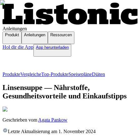
Anleitungen
Produkt
Anleitungen
Ressourcen
Hol dir die App
App herunterladen
Produkte
Vergleiche
Top-Produkte
Speisepläne
Diäten
Linsensuppe — Nährstoffe,
Gesundheitsvorteile und Einkaufstipps
Geschrieben vom
Agata Pankow
Letzte Aktualisierung am
1. November 2024