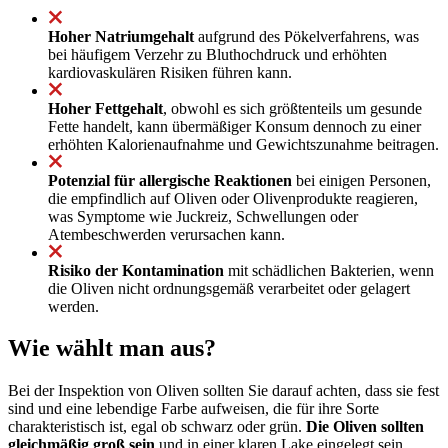
Hoher Natriumgehalt
aufgrund des Pökelverfahrens, was
bei häufigem Verzehr zu Bluthochdruck und erhöhten
kardiovaskulären Risiken führen kann.
Hoher Fettgehalt
, obwohl es sich größtenteils um gesunde
Fette handelt, kann übermäßiger Konsum dennoch zu einer
erhöhten Kalorienaufnahme und Gewichtszunahme beitragen.
Potenzial für allergische Reaktionen
bei einigen Personen,
die empfindlich auf Oliven oder Olivenprodukte reagieren,
was Symptome wie Juckreiz, Schwellungen oder
Atembeschwerden verursachen kann.
Risiko der Kontamination
mit schädlichen Bakterien, wenn
die Oliven nicht ordnungsgemäß verarbeitet oder gelagert
werden.
Wie wählt man aus?
Bei der Inspektion von Oliven sollten Sie darauf achten, dass sie fest
sind und eine lebendige Farbe aufweisen, die für ihre Sorte
charakteristisch ist, egal ob schwarz oder grün.
Die Oliven sollten
gleichmäßig groß sein
und in einer klaren Lake eingelegt sein.