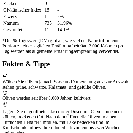
Zucker
0
-
Glykämischer Index
15
-
Eiweiß
1
2%
Natrium
735
31.96%
Gesamtfett
11
14.1%
*Der % Tageswert (DV) gibt an, wie viel ein Nährstoff in einer
Portion zu einer täglichen Ernährung beiträgt. 2.000 Kalorien pro
Tag werden als allgemeine Ernährungsempfehlung verwendet.
Fakten & Tipps
🛒
Wählen Sie Oliven je nach Sorte und Zubereitung aus; zur Auswahl
stehen grüne, schwarze, Kalamata- und gefüllte Oliven.
😋
Oliven werden seit über 8.000 Jahren kultiviert.
📦
Lagern Sie ungeöffnete Gläser oder Dosen mit Oliven an einem
kühlen, trockenen Ort. Nach dem Öffnen die Oliven in einen
luftdichten Behälter umfüllen, mit Lake bedecken und im
Kühlschrank aufbewahren. Innerhalb von ein bis zwei Wochen
verbrauchen.