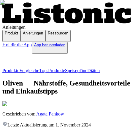
Anleitungen
Produkt
Anleitungen
Ressourcen
Hol dir die App
App herunterladen
Produkte
Vergleiche
Top-Produkte
Speisepläne
Diäten
Oliven — Nährstoffe, Gesundheitsvorteile
und Einkaufstipps
Geschrieben vom
Agata Pankow
Letzte Aktualisierung am
1. November 2024