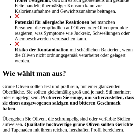
Hoher Fettgehalt
, obwohl es sich größtenteils um gesunde
Fette handelt; übermäßiger Konsum kann zur
Kalorienaufnahme und Gewichtszunahme beitragen.
Potenzial für allergische Reaktionen
bei manchen
Personen, die empfindlich auf Oliven oder Olivenprodukte
reagieren, was Symptome wie Juckreiz, Schwellungen oder
Atembeschwerden verursachen kann.
Risiko der Kontamination
mit schädlichen Bakterien, wenn
die Oliven nicht ordnungsgemäß verarbeitet oder gelagert
werden.
Wie wählt man aus?
Grüne Oliven sollten fest und prall sein, mit einer glänzenden
Oberfläche. Sie sollten gleichmäßig groß und je nach Stil mariniert
oder eingelegt sein.
Probieren Sie einige, um sicherzustellen, dass
sie einen ausgewogenen salzigen und bitteren Geschmack
haben
.
Übergehen Sie Oliven, die schrumpelig sind oder verfärbte Stellen
aufweisen.
Qualitativ hochwertige grüne Oliven sollten Gerichte
und Tapenaden mit ihrem reichen, herzhaften Profil bereichern.