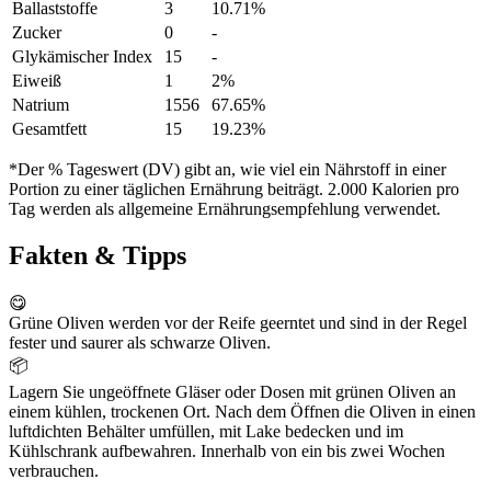
Ballaststoffe
3
10.71%
Zucker
0
-
Glykämischer Index
15
-
Eiweiß
1
2%
Natrium
1556
67.65%
Gesamtfett
15
19.23%
*Der % Tageswert (DV) gibt an, wie viel ein Nährstoff in einer
Portion zu einer täglichen Ernährung beiträgt. 2.000 Kalorien pro
Tag werden als allgemeine Ernährungsempfehlung verwendet.
Fakten & Tipps
😋
Grüne Oliven werden vor der Reife geerntet und sind in der Regel
fester und saurer als schwarze Oliven.
📦
Lagern Sie ungeöffnete Gläser oder Dosen mit grünen Oliven an
einem kühlen, trockenen Ort. Nach dem Öffnen die Oliven in einen
luftdichten Behälter umfüllen, mit Lake bedecken und im
Kühlschrank aufbewahren. Innerhalb von ein bis zwei Wochen
verbrauchen.