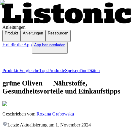
Anleitungen
Produkt
Anleitungen
Ressourcen
Hol dir die App
App herunterladen
Produkte
Vergleiche
Top-Produkte
Speisepläne
Diäten
grüne Oliven — Nährstoffe,
Gesundheitsvorteile und Einkaufstipps
Geschrieben vom
Roxana Grabowska
Letzte Aktualisierung am
1. November 2024