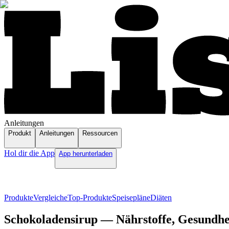
Anleitungen
Produkt
Anleitungen
Ressourcen
Hol dir die App
App herunterladen
Produkte
Vergleiche
Top-Produkte
Speisepläne
Diäten
Schokoladensirup — Nährstoffe, Gesundhei