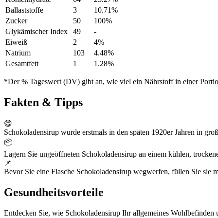
Ballaststoffe
3
10.71%
Zucker
50
100%
Glykämischer Index
49
-
Eiweiß
2
4%
Natrium
103
4.48%
Gesamtfett
1
1.28%
*Der % Tageswert (DV) gibt an, wie viel ein Nährstoff in einer Port
Fakten & Tipps
😋
Schokoladensirup wurde erstmals in den späten 1920er Jahren in gr
📦
Lagern Sie ungeöffneten Schokoladensirup an einem kühlen, trocke
📌
Bevor Sie eine Flasche Schokoladensirup wegwerfen, füllen Sie sie mi
Gesundheitsvorteile
Entdecken Sie, wie Schokoladensirup Ihr allgemeines Wohlbefinden u