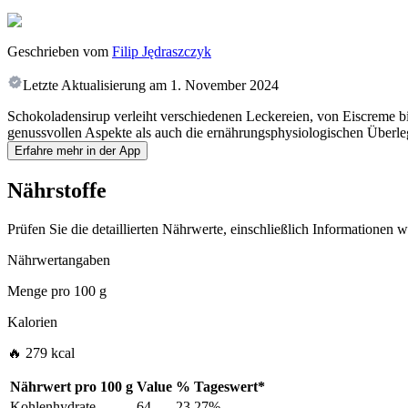
Geschrieben vom
Filip Jędraszczyk
Letzte Aktualisierung am
1. November 2024
Schokoladensirup verleiht verschiedenen Leckereien, von Eiscreme bis
genussvollen Aspekte als auch die ernährungsphysiologischen Überle
Erfahre mehr in der App
Nährstoffe
Prüfen Sie die detaillierten Nährwerte, einschließlich Informationen
Nährwertangaben
Menge pro
100 g
Kalorien
🔥 279 kcal
Nährwert pro
100 g
Value
%
Tageswert
*
Kohlenhydrate
64
23.27%