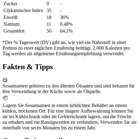
Zucker
0
-
Glykämischer Index
35
-
Eiweiß
18
36%
Natrium
11
0.48%
Gesamtfett
50
64.1%
*Der % Tageswert (DV) gibt an, wie viel ein Nährstoff in einer
Portion zu einer täglichen Ernährung beiträgt. 2.000 Kalorien pro
Tag werden als allgemeine Ernährungsempfehlung verwendet.
Fakten & Tipps
😋
Sesamsamen gehören zu den ältesten Ölsaaten und sind bekannt für
ihre Verwendung in der Küche sowie als Ölquelle.
📦
Lagern Sie Sesamsamen in einem luftdichten Behälter an einem
kühlen, trockenen Ort. Für eine längere Aufbewahrung können Sie
sie im Kühlschrank oder im Gefrierschrank lagern, um die Frische
zu erhalten und ein Ranzigwerden zu verhindern. Verwenden Sie sie
innerhalb von sechs Monaten bis zu einem Jahr.