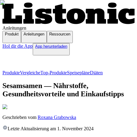
Anleitungen
Produkt
Anleitungen
Ressourcen
Hol dir die App
App herunterladen
Produkte
Vergleiche
Top-Produkte
Speisepläne
Diäten
Sesamsamen — Nährstoffe,
Gesundheitsvorteile und Einkaufstipps
Geschrieben vom
Roxana Grabowska
Letzte Aktualisierung am
1. November 2024