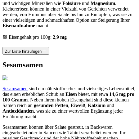
und wichtigen Mineralien wie
Folsäure
und
Magnesium
.
Kichererbsen können in einer Vielzahl von Gerichten verwendet
werden, von Hummus über Salate bis hin zu Eintöpfen, was sie zu
einer vielseitigen und schmackhaften Option zur Steigerung Ihrer
Eisenaufnahme
macht.
🟢 Eisengehalt pro 100g:
2,9 mg
Zur Liste hinzufügen
Sesamsamen
Sesamsamen
sind ein nährstoffreiches und vielseitiges Lebensmittel,
das einen erheblichen Schub an
Eisen
bietet, mit etwa
14,6 mg pro
100 Gramm
. Neben ihrem hohen Eisengehalt sind diese kleinen
Samen reich an
gesunden Fetten
,
Eiweiß
,
Kalzium
und
Antioxidantien
, was sie zu einer wertvollen Ergänzung jeder
Ernährung macht.
Sesamsamen können über Salate gestreut, in Backwaren
eingearbeitet oder in Saucen wie Tahini verarbeitet werden. Ihr
nussiger Geschmack und der hohe Nährstoffgehalt machen