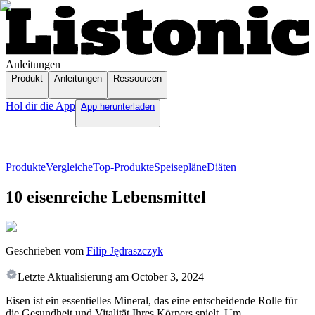
Anleitungen
Produkt
Anleitungen
Ressourcen
Hol dir die App
App herunterladen
Produkte
Vergleiche
Top-Produkte
Speisepläne
Diäten
10 eisenreiche Lebensmittel
Geschrieben vom
Filip Jędraszczyk
Letzte Aktualisierung am
October 3, 2024
Eisen ist ein essentielles Mineral, das eine entscheidende Rolle für
die Gesundheit und Vitalität Ihres Körpers spielt. Um