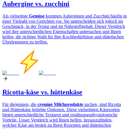
Aubergine vs. zucchini
Als vielseitige
Gemüse
kommen Auberginen und Zucchini häufig in
einer Vielzahl von Gerichten vor. Sie unterscheiden sich jedoch im
Geschmack, in der Textur und im Nährstoffgehalt. Dieser Vergleich
wird ihre unterschiedlichen Eigenschaften untersuchen und Ihnen
helfen, die richtige Wahl für Ihre Kochbedürfnisse und diätetischen
Überlegungen zu treffen.
Ricotta-käse vs. hüttenkäse
Für diejenigen, die
cremige Milchprodukte
suchen, sind Ricotta
und Hüttenkäse beliebte Optionen. Diese vielseitigen Käsesorten
bieten unterschiedliche Texturen und ernährungsphysiologische
Vorteile. Unser Vergleich wird Ihnen helfen, herauszufinden,
welcher Käse am besten zu Ihren Rezepten und diätetischen