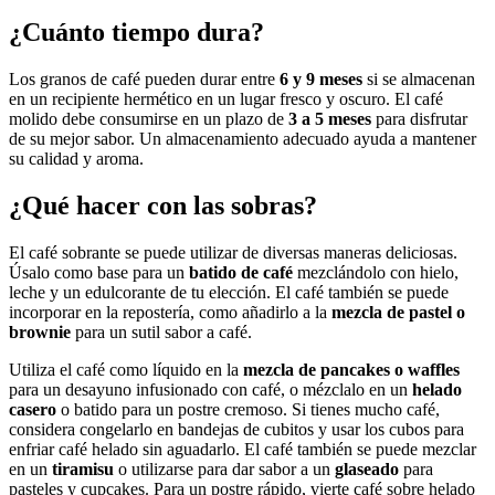
¿Cuánto tiempo dura?
Los granos de café pueden durar entre
6 y 9 meses
si se almacenan
en un recipiente hermético en un lugar fresco y oscuro. El café
molido debe consumirse en un plazo de
3 a 5 meses
para disfrutar
de su mejor sabor. Un almacenamiento adecuado ayuda a mantener
su calidad y aroma.
¿Qué hacer con las sobras?
El café sobrante se puede utilizar de diversas maneras deliciosas.
Úsalo como base para un
batido de café
mezclándolo con hielo,
leche y un edulcorante de tu elección. El café también se puede
incorporar en la repostería, como añadirlo a la
mezcla de pastel o
brownie
para un sutil sabor a café.
Utiliza el café como líquido en la
mezcla de pancakes o waffles
para un desayuno infusionado con café, o mézclalo en un
helado
casero
o batido para un postre cremoso. Si tienes mucho café,
considera congelarlo en bandejas de cubitos y usar los cubos para
enfriar café helado sin aguadarlo. El café también se puede mezclar
en un
tiramisu
o utilizarse para dar sabor a un
glaseado
para
pasteles y cupcakes. Para un postre rápido, vierte café sobre helado