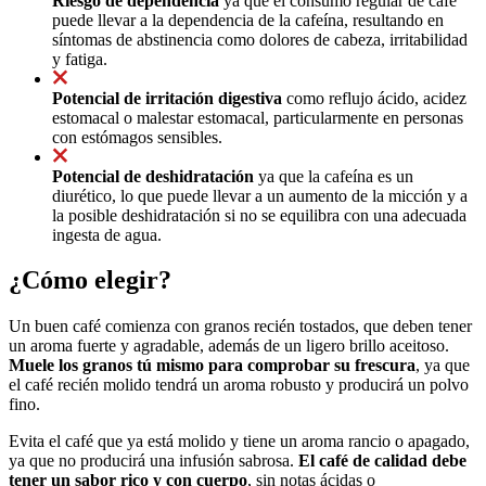
Riesgo de dependencia
ya que el consumo regular de café
puede llevar a la dependencia de la cafeína, resultando en
síntomas de abstinencia como dolores de cabeza, irritabilidad
y fatiga.
Potencial de irritación digestiva
como reflujo ácido, acidez
estomacal o malestar estomacal, particularmente en personas
con estómagos sensibles.
Potencial de deshidratación
ya que la cafeína es un
diurético, lo que puede llevar a un aumento de la micción y a
la posible deshidratación si no se equilibra con una adecuada
ingesta de agua.
¿Cómo elegir?
Un buen café comienza con granos recién tostados, que deben tener
un aroma fuerte y agradable, además de un ligero brillo aceitoso.
Muele los granos tú mismo para comprobar su frescura
, ya que
el café recién molido tendrá un aroma robusto y producirá un polvo
fino.
Evita el café que ya está molido y tiene un aroma rancio o apagado,
ya que no producirá una infusión sabrosa.
El café de calidad debe
tener un sabor rico y con cuerpo
, sin notas ácidas o