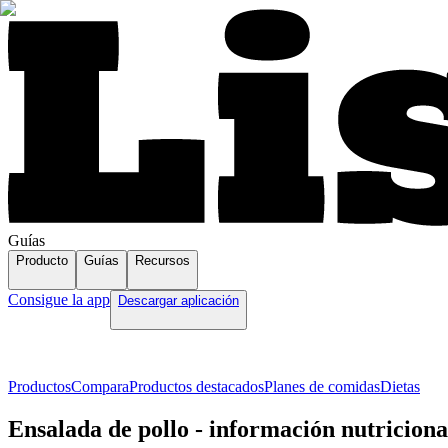
Guías
Producto
Guías
Recursos
Consigue la app
Descargar aplicación
Productos
Compara
Productos destacados
Planes de comidas
Dietas
Ensalada de pollo - información nutriciona