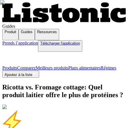
Guides
Produit
Guides
Ressources
Prends l’application
Télécharger l'application
Produits
Comparez
Meilleurs produits
Plans alimentaires
Régimes
Ajoutez à la liste
Ricotta vs. Fromage cottage: Quel
produit laitier offre le plus de protéines ?