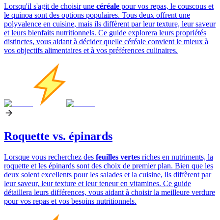
Lorsqu'il s'agit de choisir une
céréale
pour vos repas, le couscous et
le quinoa sont des options populaires. Tous deux offrent une
polyvalence en cuisine, mais ils diffèrent par leur texture, leur saveur
et leurs bienfaits nutritionnels. Ce guide explorera leurs propriétés
distinctes, vous aidant à décider quelle céréale convient le mieux à
vos objectifs alimentaires et à vos préférences culinaires.
Roquette vs. épinards
Lorsque vous recherchez des
feuilles vertes
riches en nutriments, la
roquette et les épinards sont des choix de premier plan. Bien que les
deux soient excellents pour les salades et la cuisine, ils diffèrent par
leur saveur, leur texture et leur teneur en vitamines. Ce guide
détaillera leurs différences, vous aidant à choisir la meilleure verdure
pour vos repas et vos besoins nutritionnels.