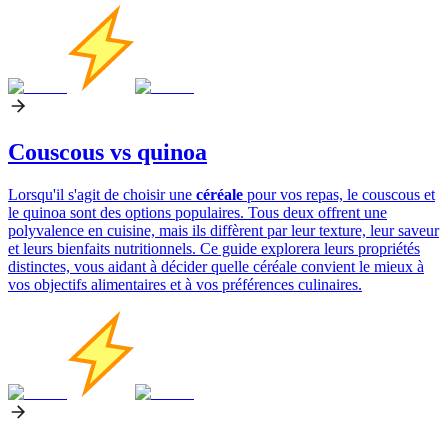
Couscous vs quinoa
Lorsqu'il s'agit de choisir une
céréale
pour vos repas, le couscous et
le quinoa sont des options populaires. Tous deux offrent une
polyvalence en cuisine, mais ils diffèrent par leur texture, leur saveur
et leurs bienfaits nutritionnels. Ce guide explorera leurs propriétés
distinctes, vous aidant à décider quelle céréale convient le mieux à
vos objectifs alimentaires et à vos préférences culinaires.