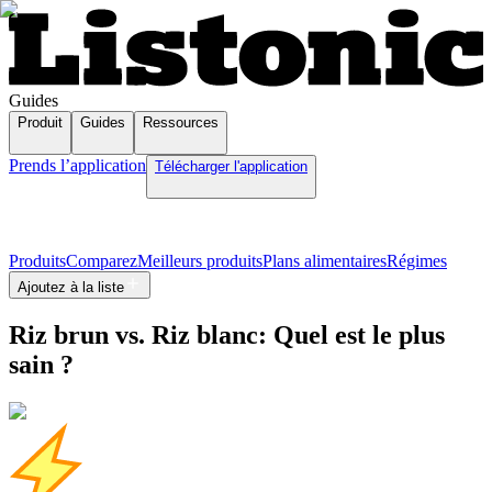
Guides
Produit
Guides
Ressources
Prends l’application
Télécharger l'application
Produits
Comparez
Meilleurs produits
Plans alimentaires
Régimes
Ajoutez à la liste
Riz brun vs. Riz blanc: Quel est le plus
sain ?