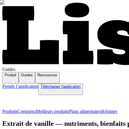
Guides
Produit
Guides
Ressources
Prends l’application
Télécharger l'application
Produits
Comparez
Meilleurs produits
Plans alimentaires
Régimes
Extrait de vanille — nutriments, bienfaits p