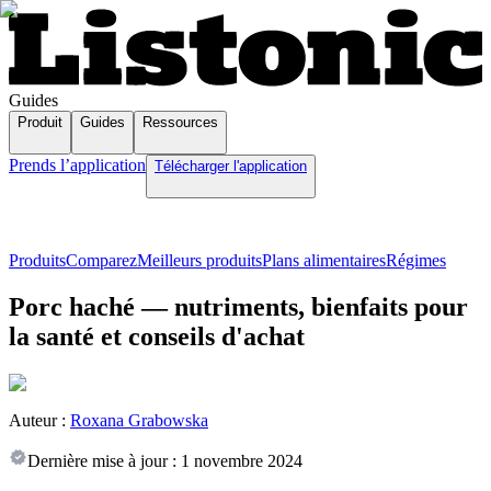
Guides
Produit
Guides
Ressources
Prends l’application
Télécharger l'application
Produits
Comparez
Meilleurs produits
Plans alimentaires
Régimes
Porc haché — nutriments, bienfaits pour
la santé et conseils d'achat
Auteur :
Roxana Grabowska
Dernière mise à jour :
1 novembre 2024