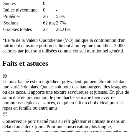
Sucres
0
-
Indice glycémique
0
-
Protéines
26
52%
Sodium
62 mg
2.7%
Graisses totales
22
28.21%
*Le % de la Valeur Quotidienne (VQ) indique la contribution d'un
nutriment dans une portion d'aliment à un régime quotidien. 2 000
calories par jour sont utilisées comme conseil nutritionnel général.
Faits et astuces
😋
Le porc haché est un ingrédient polyvalent qui peut être utilisé dans
une variété de plats. Que ce soit pour des hamburgers, des lasagnes
ou des tacos, il apporte une texture savoureuse et juteuse. En plus de
sa facilité de préparation, le porc haché se marie bien avec de
nombreuses épices et sauces, ce qui en fait un choix idéal pour les
repas en famille ou entre amis.
📦
Conservez le porc haché frais au réfrigérateur et utilisez-le dans un
délai d'un à deux jours. Pour une conservation plus longue,
congelez-le dans un contenant hermétique ou un sac de congélation