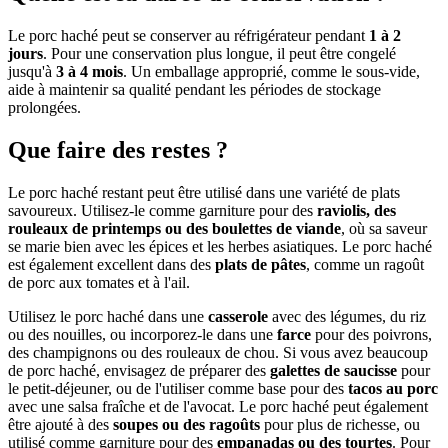
Le porc haché peut se conserver au réfrigérateur pendant
1 à 2
jours
. Pour une conservation plus longue, il peut être congelé
jusqu'à
3 à 4 mois
. Un emballage approprié, comme le sous-vide,
aide à maintenir sa qualité pendant les périodes de stockage
prolongées.
Que faire des restes ?
Le porc haché restant peut être utilisé dans une variété de plats
savoureux. Utilisez-le comme garniture pour des
raviolis, des
rouleaux de printemps ou des boulettes de viande
, où sa saveur
se marie bien avec les épices et les herbes asiatiques. Le porc haché
est également excellent dans des
plats de pâtes
, comme un ragoût
de porc aux tomates et à l'ail.
Utilisez le porc haché dans une
casserole
avec des légumes, du riz
ou des nouilles, ou incorporez-le dans une
farce
pour des poivrons,
des champignons ou des rouleaux de chou. Si vous avez beaucoup
de porc haché, envisagez de préparer des
galettes de saucisse
pour
le petit-déjeuner, ou de l'utiliser comme base pour des
tacos au porc
avec une salsa fraîche et de l'avocat. Le porc haché peut également
être ajouté à des
soupes ou des ragoûts
pour plus de richesse, ou
utilisé comme garniture pour des
empanadas ou des tourtes
. Pour