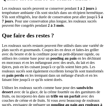
Les rouleaux sucrés peuvent se conserver pendant
1 à 2 jours
à
température ambiante s'ils sont stockés dans un récipient hermétique.
S'ils sont réfrigérés, leur durée de conservation peut aller jusqu'à
5 à
7 jours
. Pour une conservation plus longue, les rouleaux sucrés
peuvent être congelés pendant
2 à 3 mois
.
Que faire des restes ?
Les rouleaux sucrés restants peuvent être utilisés dans une variété de
plats sucrés et gourmands. Coupez-les en deux et faites-les griller
avec du beurre et de la confiture pour un petit-déjeuner rapide, ou
utilisez-les comme base pour un
pouding au pain
en les déchirant
en morceaux et en les mélangeant avec des œufs, du lait et des
épices, puis en les cuisant jusqu'à ce qu'ils soient bien pris. Les
rouleaux sucrés sont également excellents lorsqu'ils sont transformés
en
pain perdu
en les trempant dans un mélange d'œufs et en les
faisant frire jusqu'à ce qu'ils soient dorés.
Utilisez les rouleaux sucrés comme base pour des
sandwichs
dessert
avec de la glace, de la crème fouettée ou des garnitures de
fruits, ou incorporez-les dans un
trifle ou un parfait
avec des
couches de crème et de fruits. Si vous avez beaucoup de rouleaux
sucrés, envisagez de préparer un
pouding au pain aux rouleaux à