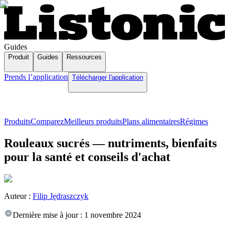
Guides
Produit
Guides
Ressources
Prends l’application
Télécharger l'application
Produits
Comparez
Meilleurs produits
Plans alimentaires
Régimes
Rouleaux sucrés — nutriments, bienfaits
pour la santé et conseils d'achat
Auteur :
Filip Jędraszczyk
Dernière mise à jour :
1 novembre 2024