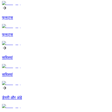
फ्रूट्स
फ्रूट्स
सब्जियां
सब्जियां
डेयरी और अंडे