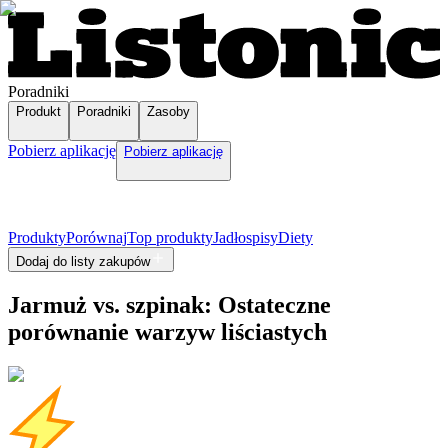
Poradniki
Produkt
Poradniki
Zasoby
Pobierz aplikację
Pobierz aplikację
Produkty
Porównaj
Top produkty
Jadłospisy
Diety
Dodaj do listy zakupów
Jarmuż vs. szpinak: Ostateczne
porównanie warzyw liściastych