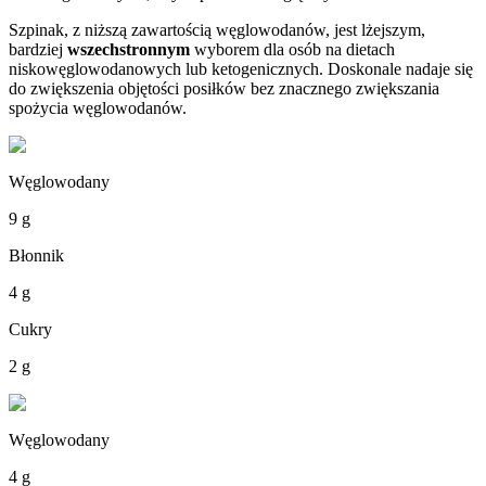
Szpinak, z niższą zawartością węglowodanów, jest lżejszym,
bardziej
wszechstronnym
wyborem dla osób na dietach
niskowęglowodanowych lub ketogenicznych. Doskonale nadaje się
do zwiększenia objętości posiłków bez znacznego zwiększania
spożycia węglowodanów.
Węglowodany
9 g
Błonnik
4 g
Cukry
2 g
Węglowodany
4 g