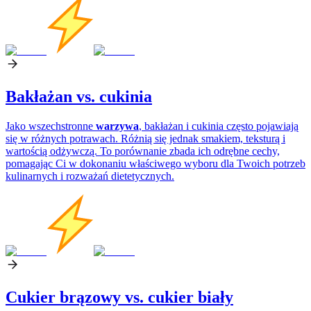
Bakłażan vs. cukinia
Jako wszechstronne
warzywa
, bakłażan i cukinia często pojawiają
się w różnych potrawach. Różnią się jednak smakiem, teksturą i
wartością odżywczą. To porównanie zbada ich odrębne cechy,
pomagając Ci w dokonaniu właściwego wyboru dla Twoich potrzeb
kulinarnych i rozważań dietetycznych.
Cukier brązowy vs. cukier biały