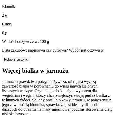
Błonnik
2 g
Cukry
0 g
Wartości odżywcze w: 100 g
Lista zakupów: papierowa czy cyfrowa? Wybór jest oczywisty.
Pobierz Listonic
Więcej białka w jarmużu
Jarmuż to prawdziwa potęga odżywcza, oferująca wyższą
zawartość białka w porównaniu do wielu innych zielonych
liściastych warzyw. Czyni to go doskonałym wyborem dla
wegetarian i wegan, którzy chcą
zwiększyć swoją podaż białka
z
roślinnych źródeł. Solidny profil białkowy jarmużu, w połączeniu z
jego zawartością błonnika, sprawia, że jest idealny dla osób
dążących do utrzymania masy mięśniowej podczas stosowania diety
niskokalorycznej.