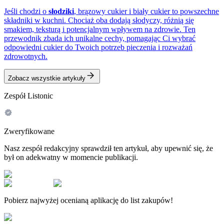
Jeśli chodzi o
słodziki
, brązowy cukier i biały cukier to powszechne
składniki w kuchni. Chociaż oba dodają słodyczy, różnią się
smakiem, teksturą i potencjalnym wpływem na zdrowie. Ten
przewodnik zbada ich unikalne cechy, pomagając Ci wybrać
odpowiedni cukier do Twoich potrzeb pieczenia i rozważań
zdrowotnych.
Zobacz wszystkie artykuły
Zespół Listonic
Zweryfikowane
Nasz zespół redakcyjny sprawdził ten artykuł, aby upewnić się, że
był on adekwatny w momencie publikacji.
Pobierz najwyżej ocenianą aplikację do list zakupów!