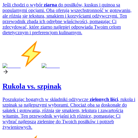
Jeśli chodzi o wybór
ziarna
do posiłków, kuskus i quinoa są
popularnymi opcjami. Oba oferują wszechstronność w gotowaniu,
ale różnią się teksturą, smakiem i korzyściami odżywczymi. Ten
przewodnik zbada ich odrębne właściwości, pomagając Ci
zdecydować, które ziarno najlepiej odpowiada Twoim celom
dietetycznym i preferencjom kulinarnym.
Rukola vs. szpinak
Poszukując bogatych w składniki odżywcze
zielonych liści
, rukola i
szpinak są najlepszymi wyborami. Chociaż oba są doskonałe do
sałatek i gotowania, różnią się smakiem, teksturą i zawartością
witamin. Ten przewodnik wyjaśni ich różnice, pomagając Ci
wybrać najlepszą zieleninę do Twoich posiłków i potrzeb
żywieniowych.