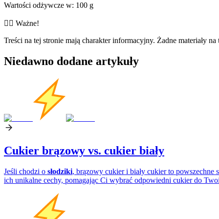
Wartości odżywcze w: 100 g
👨‍⚕️️ Ważne!
Treści na tej stronie mają charakter informacyjny. Żadne materiały na 
Niedawno dodane artykuły
Cukier brązowy vs. cukier biały
Jeśli chodzi o
słodziki
, brązowy cukier i biały cukier to powszechne
ich unikalne cechy, pomagając Ci wybrać odpowiedni cukier do Twoi