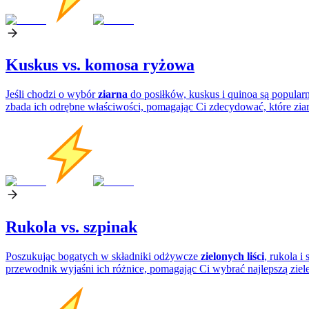
Kuskus vs. komosa ryżowa
Jeśli chodzi o wybór
ziarna
do posiłków, kuskus i quinoa są popular
zbada ich odrębne właściwości, pomagając Ci zdecydować, które zia
Rukola vs. szpinak
Poszukując bogatych w składniki odżywcze
zielonych liści
, rukola i
przewodnik wyjaśni ich różnice, pomagając Ci wybrać najlepszą zie