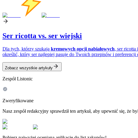
Ser ricotta vs. ser wiejski
Dla tych, którzy szukają
kremowych opcji nabiałowych
, ser ricot
określić, który ser najlepiej pasuje do Twoich przepisów i preferencji
Zobacz wszystkie artykuły
Zespół Listonic
Zweryfikowane
Nasz zespół redakcyjny sprawdził ten artykuł, aby upewnić się, że 
Pobierz najwyżej ocenianą aplikację do list zakupów!