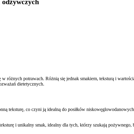
i odżywczych
 się w różnych potrawach. Różnią się jednak smakiem, teksturą i warto
ozważań dietetycznych.
ronną teksturę, co czyni ją idealną do posiłków niskowęglowodanowych
ą teksturę i unikalny smak, idealny dla tych, którzy szukają pożywne