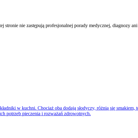
tej stronie nie zastępują profesjonalnej porady medycznej, diagnozy ani
 składniki w kuchni. Chociaż oba dodają słodyczy, różnią się smakiem
ch potrzeb pieczenia i rozważań zdrowotnych.