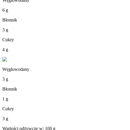
Węglowodany
6 g
Błonnik
3 g
Cukry
4 g
Węglowodany
3 g
Błonnik
1 g
Cukry
3 g
Wartości odżywcze w: 100 g