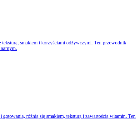
ię teksturą, smakiem i korzyściami odżywczymi. Ten przewodnik
linarnym.
i gotowania, różnią się smakiem, teksturą i zawartością witamin. Ten