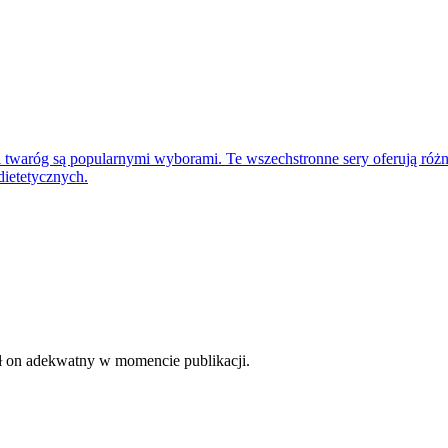
ta i twaróg są popularnymi wyborami. Te wszechstronne sery oferują r
 dietetycznych.
był on adekwatny w momencie publikacji.