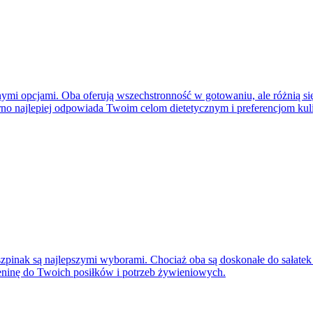
nymi opcjami. Oba oferują wszechstronność w gotowaniu, ale różnią s
rno najlepiej odpowiada Twoim celom dietetycznym i preferencjom ku
 szpinak są najlepszymi wyborami. Chociaż oba są doskonałe do sałatek 
leninę do Twoich posiłków i potrzeb żywieniowych.