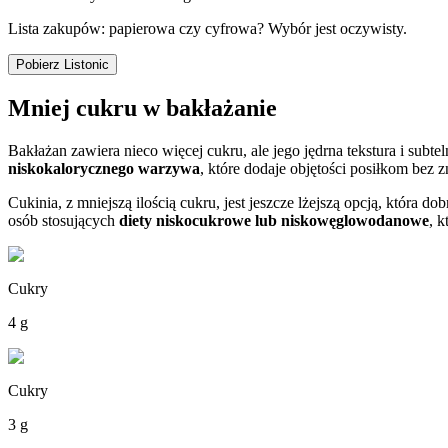
Lista zakupów: papierowa czy cyfrowa? Wybór jest oczywisty.
Pobierz Listonic
Mniej cukru w bakłażanie
Bakłażan zawiera nieco więcej cukru, ale jego jędrna tekstura i su
niskokalorycznego warzywa
, które dodaje objętości posiłkom bez 
Cukinia, z mniejszą ilością cukru, jest jeszcze lżejszą opcją, która 
osób stosujących
diety niskocukrowe lub niskowęglowodanowe
, 
Cukry
4 g
Cukry
3 g