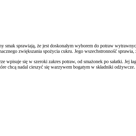
btelny smak sprawiają, że jest doskonałym wyborem do potraw wytrawny
znacznego zwiększania spożycia cukru. Jego wszechstronność sprawia, że
dobrze wpisuje się w szeroki zakres potraw, od smażonek po sałatki. Je
które chcą nadal cieszyć się warzywem bogatym w składniki odżywcze.