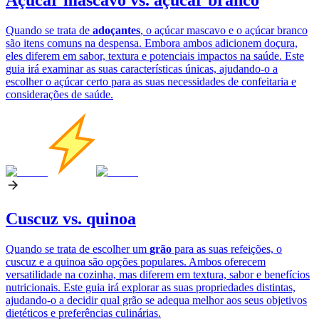
Açúcar mascavo vs. açúcar branco
Quando se trata de
adoçantes
, o açúcar mascavo e o açúcar branco
são itens comuns na despensa. Embora ambos adicionem doçura,
eles diferem em sabor, textura e potenciais impactos na saúde. Este
guia irá examinar as suas características únicas, ajudando-o a
escolher o açúcar certo para as suas necessidades de confeitaria e
considerações de saúde.
Cuscuz vs. quinoa
Quando se trata de escolher um
grão
para as suas refeições, o
cuscuz e a quinoa são opções populares. Ambos oferecem
versatilidade na cozinha, mas diferem em textura, sabor e benefícios
nutricionais. Este guia irá explorar as suas propriedades distintas,
ajudando-o a decidir qual grão se adequa melhor aos seus objetivos
dietéticos e preferências culinárias.