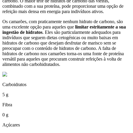
carbono. O maior teor de hidratos de carbono das vieiras,
combinado com a sua proteína, pode proporcionar uma opção de
refeição mais densa em energia para indivíduos ativos.
Os camarões, com praticamente nenhum hidrato de carbono, são
uma excelente opção para aqueles que
limitar estritamente a sua
ingestão de hidratos
. Eles são particularmente adequados para
indivíduos que seguem dietas cetogénicas ou muito baixas em
hidratos de carbono que desejam desfrutar de marisco sem se
preocupar com o conteúdo de hidratos de carbono. A falta de
hidratos de carbono nos camarões torna-os uma fonte de proteína
versátil para aqueles que procuram construir refeições à volta de
alimentos não carbohidratados.
Carboidratos
5 g
Fibra
0 g
Açúcares