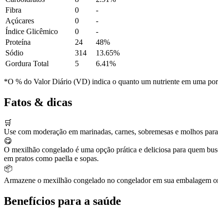
Fibra
0
-
Açúcares
0
-
Índice Glicêmico
0
-
Proteína
24
48%
Sódio
314
13.65%
Gordura Total
5
6.41%
*O % do Valor Diário (VD) indica o quanto um nutriente em uma porção
Fatos & dicas
🛒
Use com moderação em marinadas, carnes, sobremesas e molhos para n
😋
O mexilhão congelado é uma opção prática e deliciosa para quem busca
em pratos como paella e sopas.
📦
Armazene o mexilhão congelado no congelador em sua embalagem origin
Benefícios para a saúde