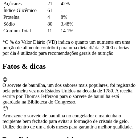
Açúcares
21
42%
Índice Glicêmico
61
-
Proteína
4
8%
Sódio
80
3.48%
Gordura Total
11
14.1%
*O % do Valor Diário (VD) indica o quanto um nutriente em uma
porção de alimento contribui para uma dieta diária. 2.000 calorias
por dia é utilizado para recomendações gerais de nutrição.
Fatos & dicas
😋
O sorvete de baunilha, um dos sabores mais populares, foi registrado
pela primeira vez nos Estados Unidos na década de 1780. A receita
escrita por Thomas Jefferson para o sorvete de baunilha está
guardada na Biblioteca do Congresso.
📦
Armazene o sorvete de baunilha no congelador e mantenha o
recipiente bem fechado para evitar a formação de cristais de gelo.
Utilize dentro de um a dois meses para garantir a melhor qualidade.