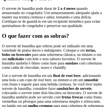
O sorvete de baunilha pode durar de
2 a 4 meses
quando
armazenado no congelador. Um armazenamento adequado ajuda a
manter sua textura cremosa e sabor, tornando-o uma delícia.
Certifique-se de guardá-lo em um recipiente hermético para evitar
queimaduras de congelador e preservar sua qualidade.
O que fazer com as sobras?
O sorvete de baunilha que sobrou pode ser utilizado em uma
variedade de pratos doces e indulgentes. Coloque-o em
tortas,
bolos ou brownies
para uma sobremesa clássica, ou misture-o em
um
milkshake
com leite e seus sabores favoritos. O sorvete de
baunilha também é ótimo como base para
sundaes
com coberturas
como calda de chocolate, nozes e chantilly.
Use o sorvete de baunilha em um
float de root beer
, adicionando
uma bola a um copo de root beer, ou misture-o em um
smoothie
com frutas e iogurte para uma bebida cremosa. Se você tiver muito
sorvete de baunilha, considere fazer
sanduíches de sorvete
,
colocando o sorvete entre dois biscoitos ou brownies. O sorvete de
baunilha também pode ser servido com
frutas frescas
como frutas
vermelhas ou pêssegos para uma sobremesa simples e refrescante,
ou batido em um
molho cremoso
para uma cobertura de sobremesa