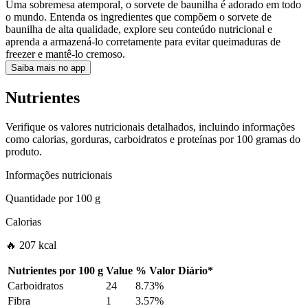
Uma sobremesa atemporal, o sorvete de baunilha é adorado em todo
o mundo. Entenda os ingredientes que compõem o sorvete de
baunilha de alta qualidade, explore seu conteúdo nutricional e
aprenda a armazená-lo corretamente para evitar queimaduras de
freezer e mantê-lo cremoso.
Saiba mais no app
Nutrientes
Verifique os valores nutricionais detalhados, incluindo informações
como calorias, gorduras, carboidratos e proteínas por 100 gramas do
produto.
Informações nutricionais
Quantidade por
100 g
Calorias
🔥 207 kcal
Nutrientes por
100 g
Value
%
Valor Diário
*
Carboidratos
24
8.73%
Fibra
1
3.57%