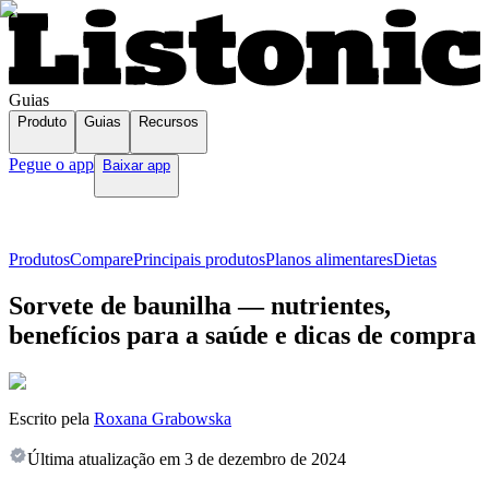
Guias
Produto
Guias
Recursos
Pegue o app
Baixar app
Produtos
Compare
Principais produtos
Planos alimentares
Dietas
Sorvete de baunilha — nutrientes,
benefícios para a saúde e dicas de compra
Escrito pela
Roxana Grabowska
Última atualização em
3 de dezembro de 2024