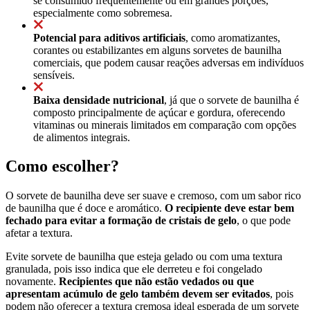
se consumido frequentemente ou em grandes porções,
especialmente como sobremesa.
Potencial para aditivos artificiais
, como aromatizantes,
corantes ou estabilizantes em alguns sorvetes de baunilha
comerciais, que podem causar reações adversas em indivíduos
sensíveis.
Baixa densidade nutricional
, já que o sorvete de baunilha é
composto principalmente de açúcar e gordura, oferecendo
vitaminas ou minerais limitados em comparação com opções
de alimentos integrais.
Como escolher?
O sorvete de baunilha deve ser suave e cremoso, com um sabor rico
de baunilha que é doce e aromático.
O recipiente deve estar bem
fechado para evitar a formação de cristais de gelo
, o que pode
afetar a textura.
Evite sorvete de baunilha que esteja gelado ou com uma textura
granulada, pois isso indica que ele derreteu e foi congelado
novamente.
Recipientes que não estão vedados ou que
apresentam acúmulo de gelo também devem ser evitados
, pois
podem não oferecer a textura cremosa ideal esperada de um sorvete