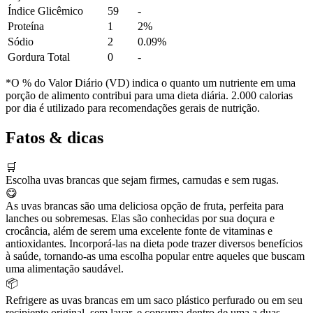
Índice Glicêmico
59
-
Proteína
1
2%
Sódio
2
0.09%
Gordura Total
0
-
*O % do Valor Diário (VD) indica o quanto um nutriente em uma
porção de alimento contribui para uma dieta diária. 2.000 calorias
por dia é utilizado para recomendações gerais de nutrição.
Fatos & dicas
🛒
Escolha uvas brancas que sejam firmes, carnudas e sem rugas.
😋
As uvas brancas são uma deliciosa opção de fruta, perfeita para
lanches ou sobremesas. Elas são conhecidas por sua doçura e
crocância, além de serem uma excelente fonte de vitaminas e
antioxidantes. Incorporá-las na dieta pode trazer diversos benefícios
à saúde, tornando-as uma escolha popular entre aqueles que buscam
uma alimentação saudável.
📦
Refrigere as uvas brancas em um saco plástico perfurado ou em seu
recipiente original, sem lavar, e consuma dentro de uma a duas