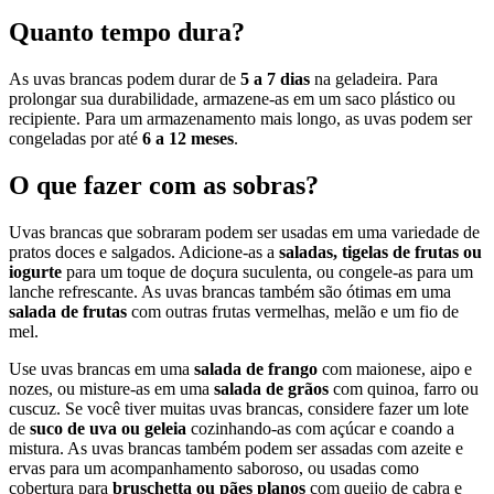
Quanto tempo dura?
As uvas brancas podem durar de
5 a 7 dias
na geladeira. Para
prolongar sua durabilidade, armazene-as em um saco plástico ou
recipiente. Para um armazenamento mais longo, as uvas podem ser
congeladas por até
6 a 12 meses
.
O que fazer com as sobras?
Uvas brancas que sobraram podem ser usadas em uma variedade de
pratos doces e salgados. Adicione-as a
saladas, tigelas de frutas ou
iogurte
para um toque de doçura suculenta, ou congele-as para um
lanche refrescante. As uvas brancas também são ótimas em uma
salada de frutas
com outras frutas vermelhas, melão e um fio de
mel.
Use uvas brancas em uma
salada de frango
com maionese, aipo e
nozes, ou misture-as em uma
salada de grãos
com quinoa, farro ou
cuscuz. Se você tiver muitas uvas brancas, considere fazer um lote
de
suco de uva ou geleia
cozinhando-as com açúcar e coando a
mistura. As uvas brancas também podem ser assadas com azeite e
ervas para um acompanhamento saboroso, ou usadas como
cobertura para
bruschetta ou pães planos
com queijo de cabra e