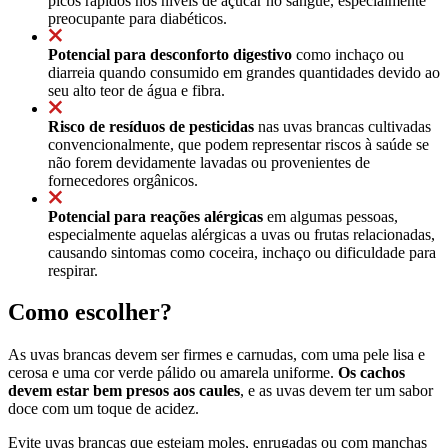
picos rápidos nos níveis de açúcar no sangue, especialmente
preocupante para diabéticos.
Potencial para desconforto digestivo
como inchaço ou
diarreia quando consumido em grandes quantidades devido ao
seu alto teor de água e fibra.
Risco de resíduos de pesticidas
nas uvas brancas cultivadas
convencionalmente, que podem representar riscos à saúde se
não forem devidamente lavadas ou provenientes de
fornecedores orgânicos.
Potencial para reações alérgicas
em algumas pessoas,
especialmente aquelas alérgicas a uvas ou frutas relacionadas,
causando sintomas como coceira, inchaço ou dificuldade para
respirar.
Como escolher?
As uvas brancas devem ser firmes e carnudas, com uma pele lisa e
cerosa e uma cor verde pálido ou amarela uniforme.
Os cachos
devem estar bem presos aos caules
, e as uvas devem ter um sabor
doce com um toque de acidez.
Evite uvas brancas que estejam moles, enrugadas ou com manchas