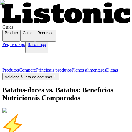
Guias
Produto
Guias
Recursos
Pegue o app
Baixar app
Produtos
Compare
Principais produtos
Planos alimentares
Dietas
Adicione à lista de compras
Batatas-doces vs. Batatas: Benefícios
Nutricionais Comparados