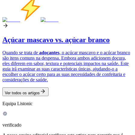
Açúcar mascavo vs. açúcar branco
Quando se trata de
adoçantes
, o açúcar mascavo e o açúcar branco
são itens comuns na despensa. Embora ambos adicionem doçura,
eles diferem em sabor, textura e potenciais impactos na saúde. Este
guia irá examinar as suas características únicas, ajudando-o a
escolher o açúcar certo para as suas necessidades de confeitaria e
considerações de saúde.
Ver todos os artigos
Equipa Listonic
verificado