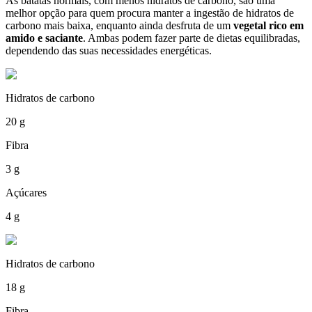
As batatas normais, com menos hidratos de carbono, são uma
melhor opção para quem procura manter a ingestão de hidratos de
carbono mais baixa, enquanto ainda desfruta de um
vegetal rico em
amido e saciante
. Ambas podem fazer parte de dietas equilibradas,
dependendo das suas necessidades energéticas.
Hidratos de carbono
20 g
Fibra
3 g
Açúcares
4 g
Hidratos de carbono
18 g
Fibra