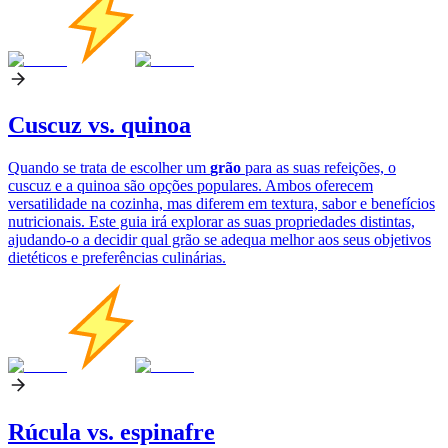
Cuscuz vs. quinoa
Quando se trata de escolher um
grão
para as suas refeições, o
cuscuz e a quinoa são opções populares. Ambos oferecem
versatilidade na cozinha, mas diferem em textura, sabor e benefícios
nutricionais. Este guia irá explorar as suas propriedades distintas,
ajudando-o a decidir qual grão se adequa melhor aos seus objetivos
dietéticos e preferências culinárias.
Rúcula vs. espinafre