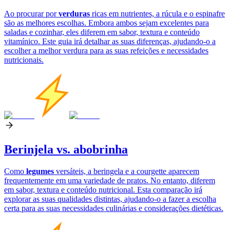
Ao procurar por
verduras
ricas em nutrientes, a rúcula e o espinafre
são as melhores escolhas. Embora ambos sejam excelentes para
saladas e cozinhar, eles diferem em sabor, textura e conteúdo
vitamínico. Este guia irá detalhar as suas diferenças, ajudando-o a
escolher a melhor verdura para as suas refeições e necessidades
nutricionais.
Berinjela vs. abobrinha
Como
legumes
versáteis, a beringela e a courgette aparecem
frequentemente em uma variedade de pratos. No entanto, diferem
em sabor, textura e conteúdo nutricional. Esta comparação irá
explorar as suas qualidades distintas, ajudando-o a fazer a escolha
certa para as suas necessidades culinárias e considerações dietéticas.