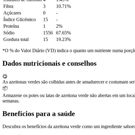
Fibra
3
10.71%
Açúcares
0
-
Índice Glicémico
15
-
Proteína
1
2%
Sódio
1556
67.65%
Gordura total
15
19.23%
*O % do Valor Diário (VD) indica o quanto um nutriente numa porção 
Dados nutricionais e conselhos
😋
As azeitonas verdes são colhidas antes de amadurecer e costumam ser 
📦
Armazene os potes ou latas de azeitona verde não abertas em um local
semanas.
Benefícios para a saúde
Descubra os benefícios da azeitona verde como um ingrediente saboros