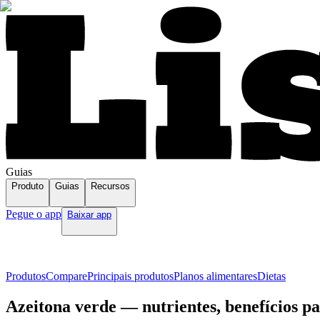
Guias
Produto
Guias
Recursos
Pegue o app
Baixar app
Produtos
Compare
Principais produtos
Planos alimentares
Dietas
Azeitona verde — nutrientes, benefícios p