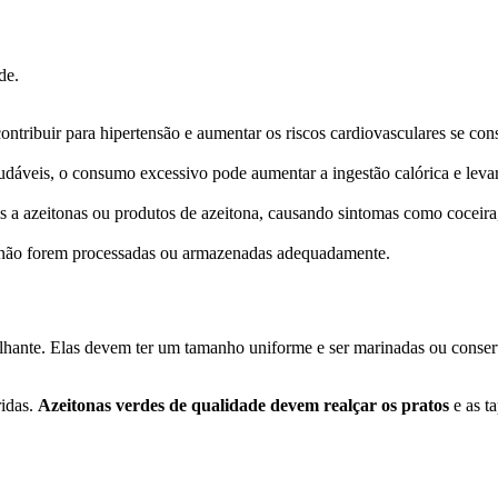
de.
ntribuir para hipertensão e aumentar os riscos cardiovasculares se co
udáveis, o consumo excessivo pode aumentar a ingestão calórica e leva
 a azeitonas ou produtos de azeitona, causando sintomas como coceira, 
s não forem processadas ou armazenadas adequadamente.
ilhante. Elas devem ter um tamanho uniforme e ser marinadas ou conser
ridas.
Azeitonas verdes de qualidade devem realçar os pratos
e as t