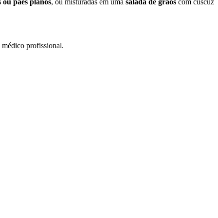
s ou pães planos
, ou misturadas em uma
salada de grãos
com cuscuz
 médico profissional.