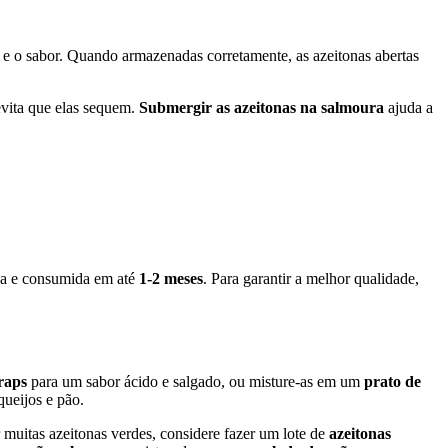
 e o sabor. Quando armazenadas corretamente, as azeitonas abertas
evita que elas sequem.
Submergir as azeitonas na salmoura
ajuda a
ada e consumida em até
1-2 meses
. Para garantir a melhor qualidade,
raps
para um sabor ácido e salgado, ou misture-as em um
prato de
ueijos e pão.
r muitas azeitonas verdes, considere fazer um lote de
azeitonas