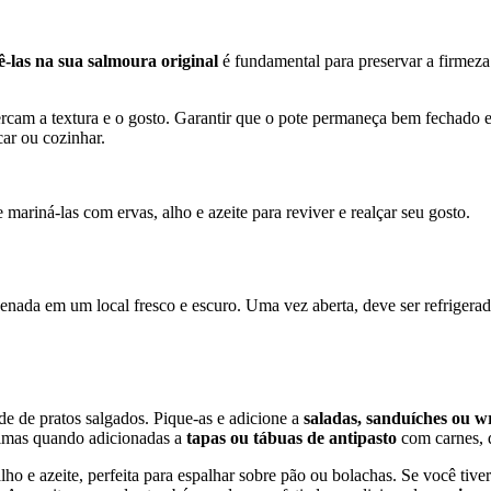
-las na sua salmoura original
é fundamental para preservar a firmeza
rcam a textura e o gosto. Garantir que o pote permaneça bem fechado 
car ou cozinhar.
mariná-las com ervas, alho e azeite para reviver e realçar seu gosto.
zenada em um local fresco e escuro. Uma vez aberta, deve ser refriger
e de pratos salgados. Pique-as e adicione a
saladas, sanduíches ou w
timas quando adicionadas a
tapas ou tábuas de antipasto
com carnes, q
lho e azeite, perfeita para espalhar sobre pão ou bolachas. Se você tive