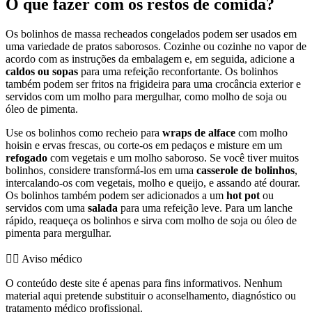
O que fazer com os restos de comida?
Os bolinhos de massa recheados congelados podem ser usados em
uma variedade de pratos saborosos. Cozinhe ou cozinhe no vapor de
acordo com as instruções da embalagem e, em seguida, adicione a
caldos ou sopas
para uma refeição reconfortante. Os bolinhos
também podem ser fritos na frigideira para uma crocância exterior e
servidos com um molho para mergulhar, como molho de soja ou
óleo de pimenta.
Use os bolinhos como recheio para
wraps de alface
com molho
hoisin e ervas frescas, ou corte-os em pedaços e misture em um
refogado
com vegetais e um molho saboroso. Se você tiver muitos
bolinhos, considere transformá-los em uma
casserole de bolinhos
,
intercalando-os com vegetais, molho e queijo, e assando até dourar.
Os bolinhos também podem ser adicionados a um
hot pot
ou
servidos com uma
salada
para uma refeição leve. Para um lanche
rápido, reaqueça os bolinhos e sirva com molho de soja ou óleo de
pimenta para mergulhar.
👨‍⚕️️ Aviso médico
O conteúdo deste site é apenas para fins informativos. Nenhum
material aqui pretende substituir o aconselhamento, diagnóstico ou
tratamento médico profissional.