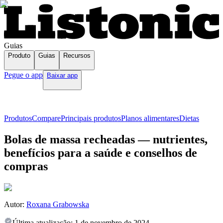
Guias
Produto
Guias
Recursos
Pegue o app
Baixar app
Produtos
Compare
Principais produtos
Planos alimentares
Dietas
Bolas de massa recheadas — nutrientes,
benefícios para a saúde e conselhos de
compras
Autor:
Roxana Grabowska
Última atualização:
1 de novembro de 2024