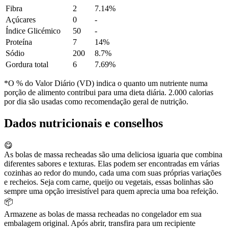
Fibra
2
7.14%
Açúcares
0
-
Índice Glicémico
50
-
Proteína
7
14%
Sódio
200
8.7%
Gordura total
6
7.69%
*O % do Valor Diário (VD) indica o quanto um nutriente numa
porção de alimento contribui para uma dieta diária. 2.000 calorias
por dia são usadas como recomendação geral de nutrição.
Dados nutricionais e conselhos
😋
As bolas de massa recheadas são uma deliciosa iguaria que combina
diferentes sabores e texturas. Elas podem ser encontradas em várias
cozinhas ao redor do mundo, cada uma com suas próprias variações
e recheios. Seja com carne, queijo ou vegetais, essas bolinhas são
sempre uma opção irresistível para quem aprecia uma boa refeição.
📦
Armazene as bolas de massa recheadas no congelador em sua
embalagem original. Após abrir, transfira para um recipiente