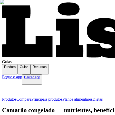
Guias
Produto
Guias
Recursos
Pegue o app
Baixar app
Produtos
Compare
Principais produtos
Planos alimentares
Dietas
Camarão congelado — nutrientes, benefíci