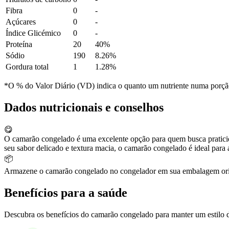
Fibra
0
-
Açúcares
0
-
Índice Glicémico
0
-
Proteína
20
40%
Sódio
190
8.26%
Gordura total
1
1.28%
*O % do Valor Diário (VD) indica o quanto um nutriente numa porção 
Dados nutricionais e conselhos
😋
O camarão congelado é uma excelente opção para quem busca praticidad
seu sabor delicado e textura macia, o camarão congelado é ideal para 
📦
Armazene o camarão congelado no congelador em sua embalagem origina
Benefícios para a saúde
Descubra os benefícios do camarão congelado para manter um estilo d