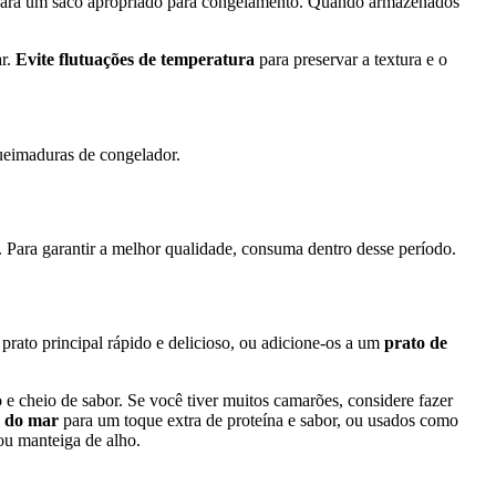
 para um saco apropriado para congelamento. Quando armazenados
ar.
Evite flutuações de temperatura
para preservar a textura e o
ueimaduras de congelador.
ara garantir a melhor qualidade, consuma dentro desse período.
rato principal rápido e delicioso, ou adicione-os a um
prato de
 e cheio de sabor. Se você tiver muitos camarões, considere fazer
s do mar
para um toque extra de proteína e sabor, ou usados como
ou manteiga de alho.