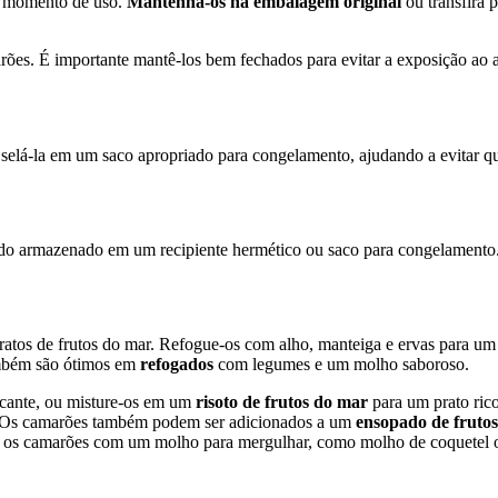
o momento de uso.
Mantenha-os na embalagem original
ou transfira
es. É importante mantê-los bem fechados para evitar a exposição ao 
elá-la em um saco apropriado para congelamento, ajudando a evitar q
o armazenado em um recipiente hermético ou saco para congelamento. P
tos de frutos do mar. Refogue-os com alho, manteiga e ervas para um p
mbém são ótimos em
refogados
com legumes e um molho saboroso.
cante, ou misture-os em um
risoto de frutos do mar
para um prato rico
r. Os camarões também podem ser adicionados a um
ensopado de fruto
rva os camarões com um molho para mergulhar, como molho de coquetel 