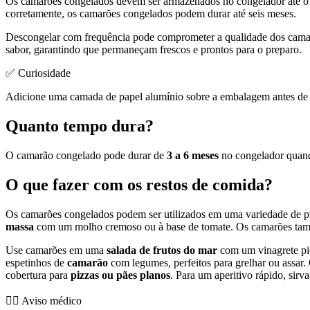
Os camarões congelados devem ser armazenados no congelador até 
corretamente, os camarões congelados podem durar até seis meses.
Descongelar com frequência pode comprometer a qualidade dos camarõ
sabor, garantindo que permaneçam frescos e prontos para o preparo.
✅ Curiosidade
Adicione uma camada de papel alumínio sobre a embalagem antes de s
Quanto tempo dura?
O camarão congelado pode durar de
3 a 6 meses
no congelador quand
O que fazer com os restos de comida?
Os camarões congelados podem ser utilizados em uma variedade de pra
massa
com um molho cremoso ou à base de tomate. Os camarões ta
Use camarões em uma
salada de frutos do mar
com um vinagrete pi
espetinhos de
camarão
com legumes, perfeitos para grelhar ou assa
cobertura para
pizzas ou pães planos
. Para um aperitivo rápido, si
👨‍⚕️️ Aviso médico