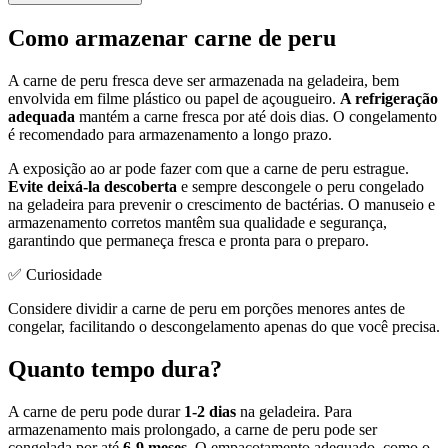
Como armazenar carne de peru
A carne de peru fresca deve ser armazenada na geladeira, bem
envolvida em filme plástico ou papel de açougueiro.
A refrigeração
adequada
mantém a carne fresca por até dois dias. O congelamento
é recomendado para armazenamento a longo prazo.
A exposição ao ar pode fazer com que a carne de peru estrague.
Evite deixá-la descoberta
e sempre descongele o peru congelado
na geladeira para prevenir o crescimento de bactérias. O manuseio e
armazenamento corretos mantêm sua qualidade e segurança,
garantindo que permaneça fresca e pronta para o preparo.
✅ Curiosidade
Considere dividir a carne de peru em porções menores antes de
congelar, facilitando o descongelamento apenas do que você precisa.
Quanto tempo dura?
A carne de peru pode durar
1-2 dias
na geladeira. Para
armazenamento mais prolongado, a carne de peru pode ser
congelada por até
6-9 meses
. O empacotamento adequado, como o