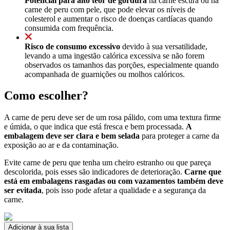
Potencial para alto teor de gordura
na carne escura ou na
carne de peru com pele, que pode elevar os níveis de
colesterol e aumentar o risco de doenças cardíacas quando
consumida com frequência.
Risco de consumo excessivo
devido à sua versatilidade,
levando a uma ingestão calórica excessiva se não forem
observados os tamanhos das porções, especialmente quando
acompanhada de guarnições ou molhos calóricos.
Como escolher?
A carne de peru deve ser de um rosa pálido, com uma textura firme
e úmida, o que indica que está fresca e bem processada.
A
embalagem deve ser clara e bem selada
para proteger a carne da
exposição ao ar e da contaminação.
Evite carne de peru que tenha um cheiro estranho ou que pareça
descolorida, pois esses são indicadores de deterioração.
Carne que
está em embalagens rasgadas ou com vazamentos também deve
ser evitada
, pois isso pode afetar a qualidade e a segurança da
carne.
Adicionar à sua lista