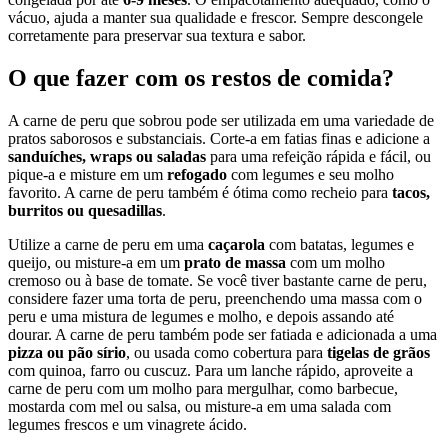
vácuo, ajuda a manter sua qualidade e frescor. Sempre descongele
corretamente para preservar sua textura e sabor.
O que fazer com os restos de comida?
A carne de peru que sobrou pode ser utilizada em uma variedade de
pratos saborosos e substanciais. Corte-a em fatias finas e adicione a
sanduíches, wraps ou saladas
para uma refeição rápida e fácil, ou
pique-a e misture em um
refogado
com legumes e seu molho
favorito. A carne de peru também é ótima como recheio para
tacos,
burritos ou quesadillas
.
Utilize a carne de peru em uma
caçarola
com batatas, legumes e
queijo, ou misture-a em um
prato de massa
com um molho
cremoso ou à base de tomate. Se você tiver bastante carne de peru,
considere fazer uma torta de peru, preenchendo uma massa com o
peru e uma mistura de legumes e molho, e depois assando até
dourar. A carne de peru também pode ser fatiada e adicionada a uma
pizza ou pão sírio
, ou usada como cobertura para
tigelas de grãos
com quinoa, farro ou cuscuz. Para um lanche rápido, aproveite a
carne de peru com um molho para mergulhar, como barbecue,
mostarda com mel ou salsa, ou misture-a em uma salada com
legumes frescos e um vinagrete ácido.