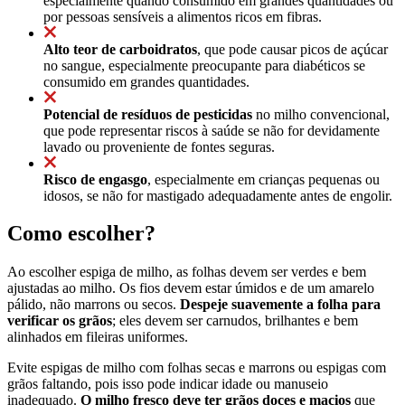
especialmente quando consumido em grandes quantidades ou
por pessoas sensíveis a alimentos ricos em fibras.
Alto teor de carboidratos
, que pode causar picos de açúcar
no sangue, especialmente preocupante para diabéticos se
consumido em grandes quantidades.
Potencial de resíduos de pesticidas
no milho convencional,
que pode representar riscos à saúde se não for devidamente
lavado ou proveniente de fontes seguras.
Risco de engasgo
, especialmente em crianças pequenas ou
idosos, se não for mastigado adequadamente antes de engolir.
Como escolher?
Ao escolher espiga de milho, as folhas devem ser verdes e bem
ajustadas ao milho. Os fios devem estar úmidos e de um amarelo
pálido, não marrons ou secos.
Despeje suavemente a folha para
verificar os grãos
; eles devem ser carnudos, brilhantes e bem
alinhados em fileiras uniformes.
Evite espigas de milho com folhas secas e marrons ou espigas com
grãos faltando, pois isso pode indicar idade ou manuseio
inadequado.
O milho fresco deve ter grãos doces e macios
que