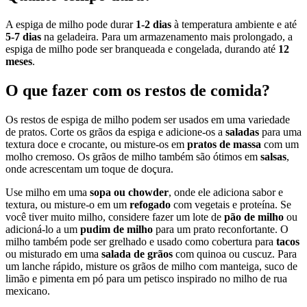
A espiga de milho pode durar
1-2 dias
à temperatura ambiente e até
5-7 dias
na geladeira. Para um armazenamento mais prolongado, a
espiga de milho pode ser branqueada e congelada, durando até
12
meses
.
O que fazer com os restos de comida?
Os restos de espiga de milho podem ser usados em uma variedade
de pratos. Corte os grãos da espiga e adicione-os a
saladas
para uma
textura doce e crocante, ou misture-os em
pratos de massa
com um
molho cremoso. Os grãos de milho também são ótimos em
salsas
,
onde acrescentam um toque de doçura.
Use milho em uma
sopa ou chowder
, onde ele adiciona sabor e
textura, ou misture-o em um
refogado
com vegetais e proteína. Se
você tiver muito milho, considere fazer um lote de
pão de milho
ou
adicioná-lo a um
pudim de milho
para um prato reconfortante. O
milho também pode ser grelhado e usado como cobertura para
tacos
ou misturado em uma
salada de grãos
com quinoa ou cuscuz. Para
um lanche rápido, misture os grãos de milho com manteiga, suco de
limão e pimenta em pó para um petisco inspirado no milho de rua
mexicano.