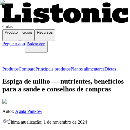
Guias
Produto
Guias
Recursos
Pegue o app
Baixar app
Produtos
Compare
Principais produtos
Planos alimentares
Dietas
Espiga de milho — nutrientes, benefícios
para a saúde e conselhos de compras
Autor:
Agata Pankow
Última atualização:
1 de novembro de 2024