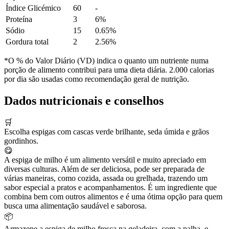
Índice Glicémico
60
-
Proteína
3
6%
Sódio
15
0.65%
Gordura total
2
2.56%
*O % do Valor Diário (VD) indica o quanto um nutriente numa
porção de alimento contribui para uma dieta diária. 2.000 calorias
por dia são usadas como recomendação geral de nutrição.
Dados nutricionais e conselhos
🛒
Escolha espigas com cascas verde brilhante, seda úmida e grãos
gordinhos.
😋
A espiga de milho é um alimento versátil e muito apreciado em
diversas culturas. Além de ser deliciosa, pode ser preparada de
várias maneiras, como cozida, assada ou grelhada, trazendo um
sabor especial a pratos e acompanhamentos. É um ingrediente que
combina bem com outros alimentos e é uma ótima opção para quem
busca uma alimentação saudável e saborosa.
📦
Armazene a espiga de milho fresca na geladeira, com a palha, e