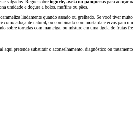
es e salgados. Regue sobre
iogurte, aveia ou panquecas
para adoçar n
iona umidade e doçura a bolos, muffins ou pães.
 carameliza lindamente quando assado ou grelhado. Se você tiver muit
fé
como adoçante natural, ou combinado com mostarda e ervas para u
do sobre torradas com manteiga, ou misture em uma tigela de frutas fre
l aqui pretende substituir o aconselhamento, diagnóstico ou tratamento