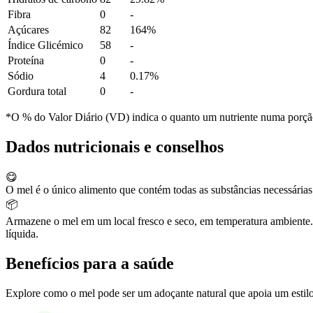
Fibra
0
-
Açúcares
82
164%
Índice Glicémico
58
-
Proteína
0
-
Sódio
4
0.17%
Gordura total
0
-
*O % do Valor Diário (VD) indica o quanto um nutriente numa porção 
Dados nutricionais e conselhos
😋
O mel é o único alimento que contém todas as substâncias necessárias 
📦
Armazene o mel em um local fresco e seco, em temperatura ambiente. E
líquida.
Benefícios para a saúde
Explore como o mel pode ser um adoçante natural que apoia um estilo