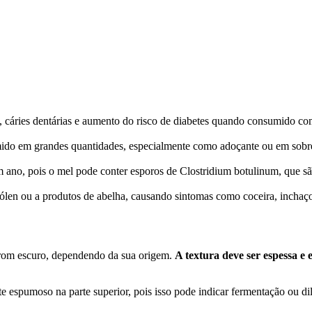
o, cáries dentárias e aumento do risco de diabetes quando consumido co
mido em grandes quantidades, especialmente como adoçante ou em sob
ano, pois o mel pode conter esporos de Clostridium botulinum, que são
ólen ou a produtos de abelha, causando sintomas como coceira, inchaço 
rrom escuro, dependendo da sua origem.
A textura deve ser espessa e 
 espumoso na parte superior, pois isso pode indicar fermentação ou dil