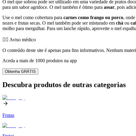
O mel que sobrou pode ser utilizado em uma variedade de pratos doc
para um sabor agridoce. O mel também é ótimo para
assar
, pois adic
Use o mel como cobertura para
carnes como frango ou porco
, onde
nozes e frutas secas. O mel também pode ser misturado em
chá
ou
ca
molho para mergulhar. Para um lanche rápido, aproveite o mel espalha
👨‍⚕️️ Aviso médico
O conteúdo deste site é apenas para fins informativos. Nenhum materia
Aceda a mais de 1000 produtos na app
Obtenha GRÁTIS
Descubra produtos de outras categorias
Frutas
Frutas