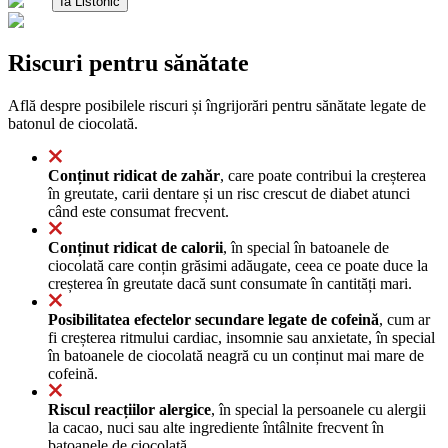
Ia Listonic
Riscuri pentru sănătate
Află despre posibilele riscuri și îngrijorări pentru sănătate legate de
batonul de ciocolată.
Conținut ridicat de zahăr
, care poate contribui la creșterea
în greutate, carii dentare și un risc crescut de diabet atunci
când este consumat frecvent.
Conținut ridicat de calorii
, în special în batoanele de
ciocolată care conțin grăsimi adăugate, ceea ce poate duce la
creșterea în greutate dacă sunt consumate în cantități mari.
Posibilitatea efectelor secundare legate de cofeină
, cum ar
fi creșterea ritmului cardiac, insomnie sau anxietate, în special
în batoanele de ciocolată neagră cu un conținut mai mare de
cofeină.
Riscul reacțiilor alergice
, în special la persoanele cu alergii
la cacao, nuci sau alte ingrediente întâlnite frecvent în
batoanele de ciocolată.