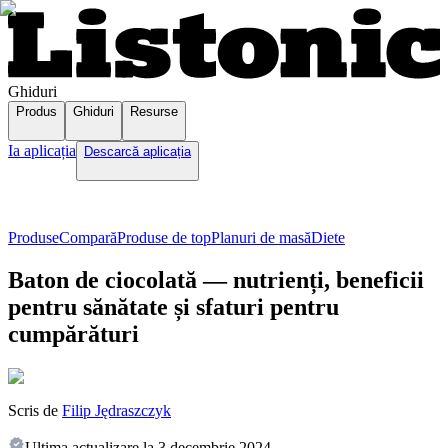
Ghiduri
Produs
Ghiduri
Resurse
Ia aplicația
Descarcă aplicația
Produse
Compară
Produse de top
Planuri de masă
Diete
Baton de ciocolată — nutrienți, beneficii
pentru sănătate și sfaturi pentru
cumpărături
Scris de
Filip Jędraszczyk
Ultima actualizare la
3 decembrie 2024