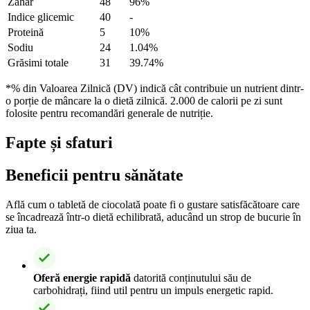
Zahăr
48
96%
Indice glicemic
40
-
Proteină
5
10%
Sodiu
24
1.04%
Grăsimi totale
31
39.74%
*% din Valoarea Zilnică (DV) indică cât contribuie un nutrient dintr-
o porție de mâncare la o dietă zilnică. 2.000 de calorii pe zi sunt
folosite pentru recomandări generale de nutriție.
Fapte și sfaturi
Beneficii pentru sănătate
Află cum o tabletă de ciocolată poate fi o gustare satisfăcătoare care
se încadrează într-o dietă echilibrată, aducând un strop de bucurie în
ziua ta.
Oferă energie rapidă
datorită conținutului său de
carbohidrați, fiind util pentru un impuls energetic rapid.