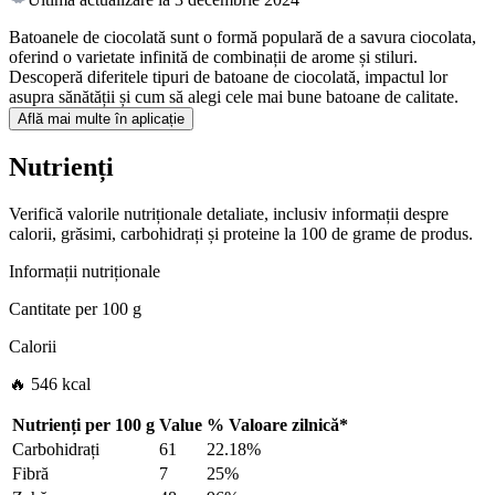
Batoanele de ciocolată sunt o formă populară de a savura ciocolata,
oferind o varietate infinită de combinații de arome și stiluri.
Descoperă diferitele tipuri de batoane de ciocolată, impactul lor
asupra sănătății și cum să alegi cele mai bune batoane de calitate.
Află mai multe în aplicație
Nutrienți
Verifică valorile nutriționale detaliate, inclusiv informații despre
calorii, grăsimi, carbohidrați și proteine la 100 de grame de produs.
Informații nutriționale
Cantitate per
100 g
Calorii
🔥 546 kcal
Nutrienți per
100 g
Value
%
Valoare zilnică
*
Carbohidrați
61
22.18%
Fibră
7
25%