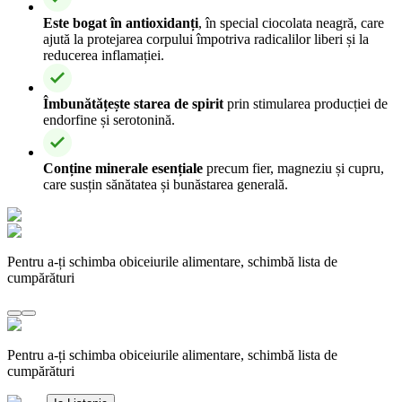
Este bogat în antioxidanți
, în special ciocolata neagră, care
ajută la protejarea corpului împotriva radicalilor liberi și la
reducerea inflamației.
Îmbunătățește starea de spirit
prin stimularea producției de
endorfine și serotonină.
Conține minerale esențiale
precum fier, magneziu și cupru,
care susțin sănătatea și bunăstarea generală.
Pentru a-ți schimba obiceiurile alimentare, schimbă lista de
cumpărături
Pentru a-ți schimba obiceiurile alimentare, schimbă lista de
cumpărături