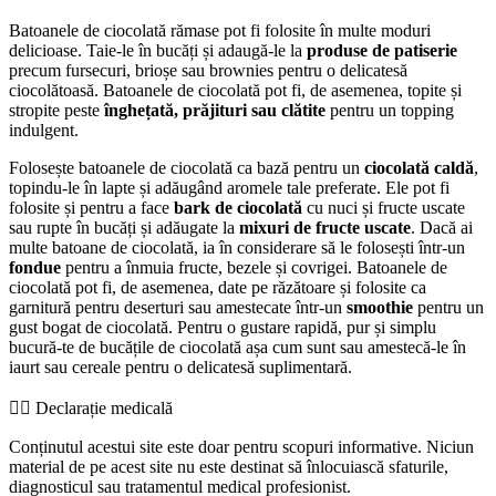
Batoanele de ciocolată rămase pot fi folosite în multe moduri
delicioase. Taie-le în bucăți și adaugă-le la
produse de patiserie
precum fursecuri, brioșe sau brownies pentru o delicatesă
ciocolătoasă. Batoanele de ciocolată pot fi, de asemenea, topite și
stropite peste
înghețată, prăjituri sau clătite
pentru un topping
indulgent.
Folosește batoanele de ciocolată ca bază pentru un
ciocolată caldă
,
topindu-le în lapte și adăugând aromele tale preferate. Ele pot fi
folosite și pentru a face
bark de ciocolată
cu nuci și fructe uscate
sau rupte în bucăți și adăugate la
mixuri de fructe uscate
. Dacă ai
multe batoane de ciocolată, ia în considerare să le folosești într-un
fondue
pentru a înmuia fructe, bezele și covrigei. Batoanele de
ciocolată pot fi, de asemenea, date pe răzătoare și folosite ca
garnitură pentru deserturi sau amestecate într-un
smoothie
pentru un
gust bogat de ciocolată. Pentru o gustare rapidă, pur și simplu
bucură-te de bucățile de ciocolată așa cum sunt sau amestecă-le în
iaurt sau cereale pentru o delicatesă suplimentară.
👨‍⚕️️ Declarație medicală
Conținutul acestui site este doar pentru scopuri informative. Niciun
material de pe acest site nu este destinat să înlocuiască sfaturile,
diagnosticul sau tratamentul medical profesionist.