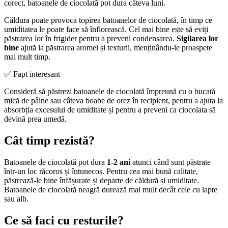
corect, batoanele de ciocolată pot dura câteva luni.
Căldura poate provoca topirea batoanelor de ciocolată, în timp ce
umiditatea le poate face să înflorească. Cel mai bine este să eviți
păstrarea lor în frigider pentru a preveni condensarea.
Sigilarea lor
bine
ajută la păstrarea aromei și texturii, menținându-le proaspete
mai mult timp.
✅ Fapt interesant
Consideră să păstrezi batoanele de ciocolată împreună cu o bucată
mică de pâine sau câteva boabe de orez în recipient, pentru a ajuta la
absorbția excesului de umiditate și pentru a preveni ca ciocolata să
devină prea umedă.
Cât timp rezistă?
Batoanele de ciocolată pot dura
1-2 ani
atunci când sunt păstrate
într-un loc răcoros și întunecos. Pentru cea mai bună calitate,
păstrează-le bine înfășurate și departe de căldură și umiditate.
Batoanele de ciocolată neagră durează mai mult decât cele cu lapte
sau alb.
Ce să faci cu resturile?