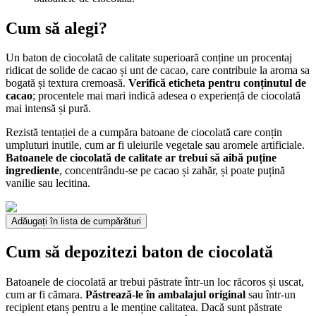
Cum să alegi?
Un baton de ciocolată de calitate superioară conține un procentaj
ridicat de solide de cacao și unt de cacao, care contribuie la aroma sa
bogată și textura cremoasă.
Verifică eticheta pentru conținutul de
cacao
; procentele mai mari indică adesea o experiență de ciocolată
mai intensă și pură.
Rezistă tentației de a cumpăra batoane de ciocolată care conțin
umpluturi inutile, cum ar fi uleiurile vegetale sau aromele artificiale.
Batoanele de ciocolată de calitate ar trebui să aibă puține
ingrediente
, concentrându-se pe cacao și zahăr, și poate puțină
vanilie sau lecitina.
Adăugați în lista de cumpărături
Cum să depozitezi baton de ciocolată
Batoanele de ciocolată ar trebui păstrate într-un loc răcoros și uscat,
cum ar fi cămara.
Păstrează-le în ambalajul original
sau într-un
recipient etanș pentru a le menține calitatea. Dacă sunt păstrate