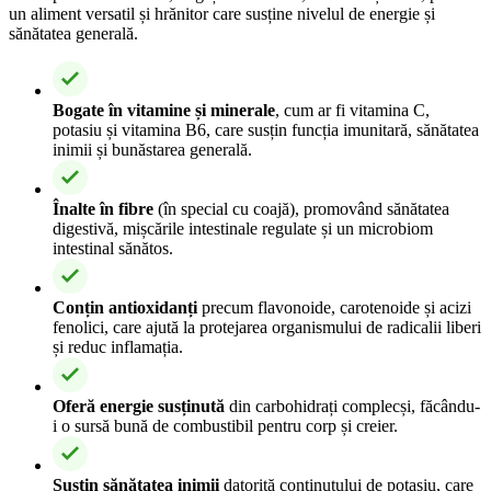
un aliment versatil și hrănitor care susține nivelul de energie și
sănătatea generală.
Bogate în vitamine și minerale
, cum ar fi vitamina C,
potasiu și vitamina B6, care susțin funcția imunitară, sănătatea
inimii și bunăstarea generală.
Înalte în fibre
(în special cu coajă), promovând sănătatea
digestivă, mișcările intestinale regulate și un microbiom
intestinal sănătos.
Conțin antioxidanți
precum flavonoide, carotenoide și acizi
fenolici, care ajută la protejarea organismului de radicalii liberi
și reduc inflamația.
Oferă energie susținută
din carbohidrați complecși, făcându-
i o sursă bună de combustibil pentru corp și creier.
Susțin sănătatea inimii
datorită conținutului de potasiu, care