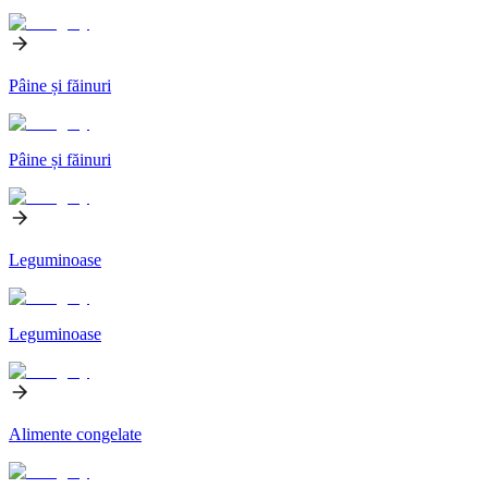
Pâine și făinuri
Pâine și făinuri
Leguminoase
Leguminoase
Alimente congelate