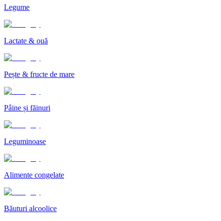
Legume
Lactate & ouă
Pește & fructe de mare
Pâine și făinuri
Leguminoase
Alimente congelate
Băuturi alcoolice