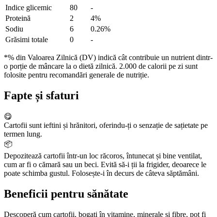
Indice glicemic
80
-
Proteină
2
4%
Sodiu
6
0.26%
Grăsimi totale
0
-
*% din Valoarea Zilnică (DV) indică cât contribuie un nutrient dintr-
o porție de mâncare la o dietă zilnică. 2.000 de calorii pe zi sunt
folosite pentru recomandări generale de nutriție.
Fapte și sfaturi
😋
Cartofii sunt ieftini și hrănitori, oferindu-ți o senzație de sațietate pe
termen lung.
📦
Depozitează cartofii într-un loc răcoros, întunecat și bine ventilat,
cum ar fi o cămară sau un beci. Evită să-i ții la frigider, deoarece le
poate schimba gustul. Folosește-i în decurs de câteva săptămâni.
Beneficii pentru sănătate
Descoperă cum cartofii, bogați în vitamine, minerale și fibre, pot fi