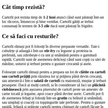
Cât timp rezistă?
Cartofii pot rezista timp de
1-2 luni
atunci când sunt păstrați într-un
loc răcoros, întunecos și bine ventilat. Cartofii gătiți ar trebui
consumați în termen de
3-5 zile
dacă sunt păstrați în frigider.
Ce să faci cu resturile?
Cartofii rămași pot fi folosiți în diverse preparate versatile. Taie-i
cubulețe și adaugă-i într-un
stir-fry
cu legume și proteina ta
preferată, sau zdrobește-i cu unt și smântână pentru o garnitură
rapidă. Cartofii sunt de asemenea delicioși când sunt copți cu ulei de
măsline, usturoi și ierburi pentru o gustare crocantă și aurie.
Folosește cartofii rămași pentru a prepara un lot de
clătite cu cartofi
sau cartofi prăjiți
prin răzuirea lor și prăjirea până devin crocanți,
sau amestecă-i într-o
salată de cartofi
cu maioneză, muștar și ierburi
proaspete. Dacă ai mulți cartofi, ia în considerare să faci un
plăcintă
ciobănească
prin așezarea piureului de cartofi peste un amestec de
carne tocată și legume, apoi coace până devine aurie. Cartofii pot fi
de asemenea feliați și folosiți într-un
gratin
cu brânză și smântână,
sau umpluți și coaceți cu toppingurile tale preferate. Pentru o gustare
rapidă, feliază și prăjește cartofii pentru chipsuri de cartofi făcute în