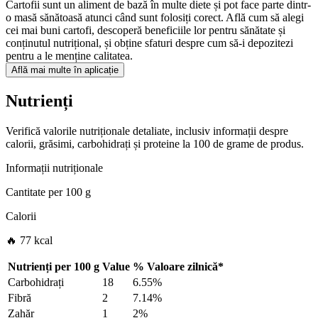
Cartofii sunt un aliment de bază în multe diete și pot face parte dintr-
o masă sănătoasă atunci când sunt folosiți corect. Află cum să alegi
cei mai buni cartofi, descoperă beneficiile lor pentru sănătate și
conținutul nutrițional, și obține sfaturi despre cum să-i depozitezi
pentru a le menține calitatea.
Află mai multe în aplicație
Nutrienți
Verifică valorile nutriționale detaliate, inclusiv informații despre
calorii, grăsimi, carbohidrați și proteine la 100 de grame de produs.
Informații nutriționale
Cantitate per
100 g
Calorii
🔥 77 kcal
Nutrienți per
100 g
Value
%
Valoare zilnică
*
Carbohidrați
18
6.55%
Fibră
2
7.14%
Zahăr
1
2%