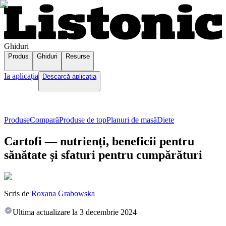
Ghiduri
Produs
Ghiduri
Resurse
Ia aplicația
Descarcă aplicația
Produse
Compară
Produse de top
Planuri de masă
Diete
Cartofi — nutrienți, beneficii pentru
sănătate și sfaturi pentru cumpărături
Scris de
Roxana Grabowska
Ultima actualizare la
3 decembrie 2024