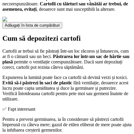
necorespunzătoare.
Cartofii cu tăieturi sau vânătăi ar trebui, de
asemenea, evitați
, deoarece sunt mai susceptibili la alterare.
Adăugați în lista de cumpărături
Cum să depozitezi cartofi
Cartofii ar trebui să fie păstrați într-un loc răcoros și întunecos, cum
ar fi o cămară sau un beci.
Păstrarea lor într-un sac de hârtie sau
plasă
permite o ventilație corespunzătoare. Dacă sunt depozitați
corect, cartofii pot rezista câteva săptămâni.
Expunerea la lumină poate face ca cartofii să devină verzi și toxici.
Evită să-i păstrezi în saci de plastic
fără ventilație, deoarece acest
lucru poate capta umiditatea și duce la germinare și putrezire.
Verifică întotdeauna cartofii pentru pete moi sau germeni înainte de
utilizare.
✅ Fapt interesant
Pentru a preveni germinarea, ia în considerare să păstrezi cartofii
împreună cu câteva mere; gazul de etilen eliberat de mere poate ajuta
la inhibarea creșterii germenilor.