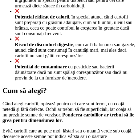
îngrijorător în special pentru diabetici sau pentru cei care
urmează diete sărace în carbohidrați.
Potencial ridicat de calorii
, în special atunci când cartofii
sunt preparați cu grăsimi adăugate, cum ar fi untul, uleiul sau
brânza, ceea ce poate contribui la creșterea în greutate dacă
sunt consumați frecvent.
Riscul de disconfort digestiv
, cum ar fi balonarea sau gazele,
atunci când sunt consumați în cantități mari, mai ales dacă
cartofii nu sunt gătiti corespunzător.
Potential de contaminare
cu pesticide sau bacterii
dăunătoare dacă nu sunt spălați corespunzător sau dacă nu
provin de la un furnizor de încredere.
Cum să alegi?
Când alegi cartofii, optează pentru cei care sunt fermi, cu coajă
netedă și fără defecte. Ochii ar trebui să fie superficiali, iar coaja să
nu prezinte semne de verzișor.
Ponderea cartofilor ar trebui să fie
grea pentru dimensiunea lor
.
Evită cartofii care au pete moi, lăstari sau o nuanță verde sub coajă,
deoarece aceste semne pot indica vârsta sau o păstrare