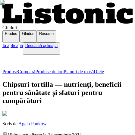
Ghiduri
Produs
Ghiduri
Resurse
Ia aplicația
Descarcă aplicația
Produse
Compară
Produse de top
Planuri de masă
Diete
Chipsuri tortilla — nutrienți, beneficii
pentru sănătate și sfaturi pentru
cumpărături
Scris de
Agata Pankow
Ultima actualizare la
3 decembrie 2024