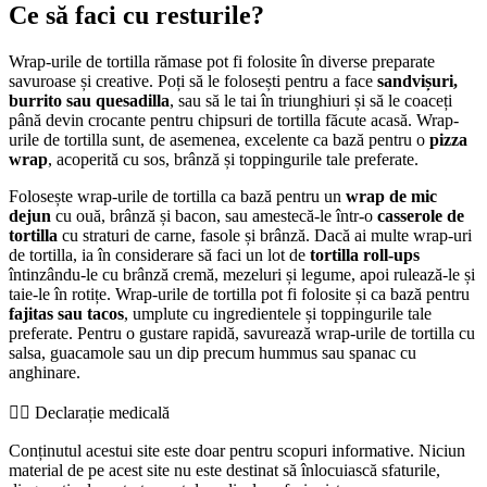
Ce să faci cu resturile?
Wrap-urile de tortilla rămase pot fi folosite în diverse preparate
savuroase și creative. Poți să le folosești pentru a face
sandvișuri,
burrito sau quesadilla
, sau să le tai în triunghiuri și să le coaceți
până devin crocante pentru chipsuri de tortilla făcute acasă. Wrap-
urile de tortilla sunt, de asemenea, excelente ca bază pentru o
pizza
wrap
, acoperită cu sos, brânză și toppingurile tale preferate.
Folosește wrap-urile de tortilla ca bază pentru un
wrap de mic
dejun
cu ouă, brânză și bacon, sau amestecă-le într-o
casserole de
tortilla
cu straturi de carne, fasole și brânză. Dacă ai multe wrap-uri
de tortilla, ia în considerare să faci un lot de
tortilla roll-ups
întinzându-le cu brânză cremă, mezeluri și legume, apoi rulează-le și
taie-le în rotițe. Wrap-urile de tortilla pot fi folosite și ca bază pentru
fajitas sau tacos
, umplute cu ingredientele și toppingurile tale
preferate. Pentru o gustare rapidă, savurează wrap-urile de tortilla cu
salsa, guacamole sau un dip precum hummus sau spanac cu
anghinare.
👨‍⚕️️ Declarație medicală
Conținutul acestui site este doar pentru scopuri informative. Niciun
material de pe acest site nu este destinat să înlocuiască sfaturile,