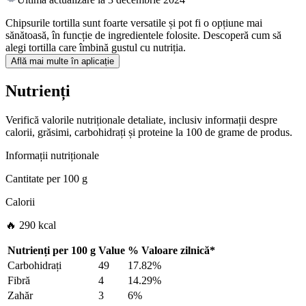
Chipsurile tortilla sunt foarte versatile și pot fi o opțiune mai
sănătoasă, în funcție de ingredientele folosite. Descoperă cum să
alegi tortilla care îmbină gustul cu nutriția.
Află mai multe în aplicație
Nutrienți
Verifică valorile nutriționale detaliate, inclusiv informații despre
calorii, grăsimi, carbohidrați și proteine la 100 de grame de produs.
Informații nutriționale
Cantitate per
100 g
Calorii
🔥 290 kcal
Nutrienți per
100 g
Value
%
Valoare zilnică
*
Carbohidrați
49
17.82%
Fibră
4
14.29%
Zahăr
3
6%