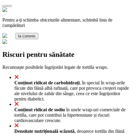
Pentru a-ți schimba obiceiurile alimentare, schimbă lista de
cumpărături
Ia Listonic
Riscuri pentru sănătate
Recunoaște posibilele îngrijorări legate de tortilla wraps.
Conținut ridicat de carbohidrați
, în special în wrap-urile
făcute din făină albă rafinată, care pot provoca creșteri rapide
ale nivelului de zahăr din sânge, ceea ce este îngrijorător
pentru diabetici.
Conținut ridicat de sodiu
în unele wrap-uri comerciale de
tortilla, care pot contribui la hipertensiune și riscuri
cardiovasculare crescute.
Densitate nutrițională scăzută
, deoarece tortilla din făină