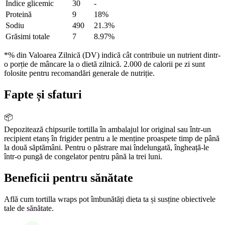
Indice glicemic
30
-
Proteină
9
18%
Sodiu
490
21.3%
Grăsimi totale
7
8.97%
*% din Valoarea Zilnică (DV) indică cât contribuie un nutrient dintr-
o porție de mâncare la o dietă zilnică. 2.000 de calorii pe zi sunt
folosite pentru recomandări generale de nutriție.
Fapte și sfaturi
📦
Depozitează chipsurile tortilla în ambalajul lor original sau într-un
recipient etanș în frigider pentru a le menține proaspete timp de până
la două săptămâni. Pentru o păstrare mai îndelungată, îngheață-le
într-o pungă de congelator pentru până la trei luni.
Beneficii pentru sănătate
Află cum tortilla wraps pot îmbunătăți dieta ta și susține obiectivele
tale de sănătate.