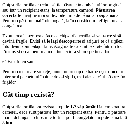
Chipsurile tortilla ar trebui să fie păstrate în ambalajul lor original
sau într-un recipient etanș, la temperatura camerei.
Păstrarea
corectă
le menține moi și flexibile timp de până la o săptămână.
Pentru o păstrare mai îndelungată, ia în considerare refrigerarea sau
congelarea.
Expunerea la aer poate face ca chipsurile tortilla să se usuce și să
devină fragile.
Evită să le lași descoperite
și asigură-te că sigilezi
întotdeauna ambalajul bine. Asigură-te că sunt păstrate într-un loc
răcoros și uscat pentru a menține textura și prospețimea lor.
✅ Fapt interesant
Pentru o mai mare suplețe, pune un prosop de hârtie ușor umed în
interiorul pachetului înainte de a-l sigila, mai ales dacă îl păstrezi în
frigider.
Cât timp rezistă?
Chipsurile tortilla pot rezista timp de
1-2 săptămâni
la temperatura
camerei, dacă sunt păstrate într-un recipient etanș. Pentru o păstrare
mai îndelungată, chipsurile tortilla pot fi congelate timp de până la
6-
8 luni
.