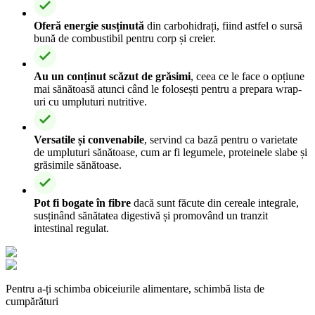
Oferă energie susținută
din carbohidrați, fiind astfel o sursă
bună de combustibil pentru corp și creier.
Au un conținut scăzut de grăsimi
, ceea ce le face o opțiune
mai sănătoasă atunci când le folosești pentru a prepara wrap-
uri cu umpluturi nutritive.
Versatile și convenabile
, servind ca bază pentru o varietate
de umpluturi sănătoase, cum ar fi legumele, proteinele slabe și
grăsimile sănătoase.
Pot fi bogate în fibre
dacă sunt făcute din cereale integrale,
susținând sănătatea digestivă și promovând un tranzit
intestinal regulat.
Pentru a-ți schimba obiceiurile alimentare, schimbă lista de
cumpărături