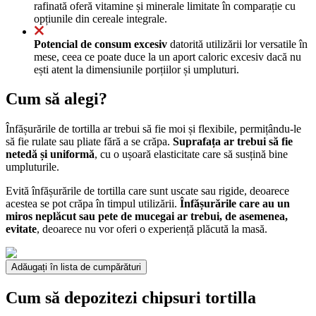
rafinată oferă vitamine și minerale limitate în comparație cu
opțiunile din cereale integrale.
Potencial de consum excesiv
datorită utilizării lor versatile în
mese, ceea ce poate duce la un aport caloric excesiv dacă nu
ești atent la dimensiunile porțiilor și umpluturi.
Cum să alegi?
Înfășurările de tortilla ar trebui să fie moi și flexibile, permițându-le
să fie rulate sau pliate fără a se crăpa.
Suprafața ar trebui să fie
netedă și uniformă
, cu o ușoară elasticitate care să susțină bine
umpluturile.
Evită înfășurările de tortilla care sunt uscate sau rigide, deoarece
acestea se pot crăpa în timpul utilizării.
Înfășurările care au un
miros neplăcut sau pete de mucegai ar trebui, de asemenea,
evitate
, deoarece nu vor oferi o experiență plăcută la masă.
Adăugați în lista de cumpărături
Cum să depozitezi chipsuri tortilla