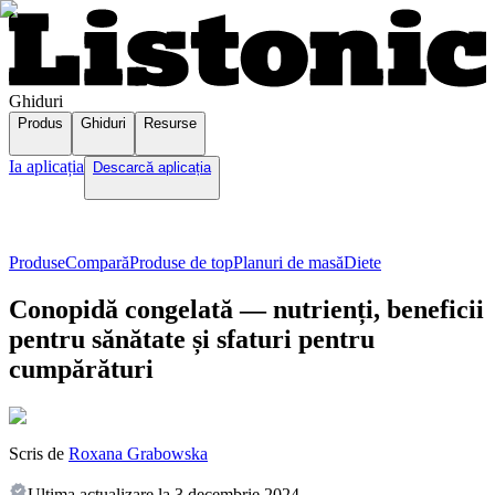
Ghiduri
Produs
Ghiduri
Resurse
Ia aplicația
Descarcă aplicația
Produse
Compară
Produse de top
Planuri de masă
Diete
Conopidă congelată — nutrienți, beneficii
pentru sănătate și sfaturi pentru
cumpărături
Scris de
Roxana Grabowska
Ultima actualizare la
3 decembrie 2024