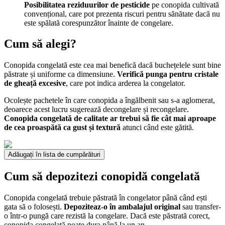
Posibilitatea reziduurilor de pesticide
pe conopida cultivată
convențional, care pot prezenta riscuri pentru sănătate dacă nu
este spălată corespunzător înainte de congelare.
Cum să alegi?
Conopida congelată este cea mai benefică dacă buchețelele sunt bine
păstrate și uniforme ca dimensiune.
Verifică punga pentru cristale
de gheață excesive
, care pot indica arderea la congelator.
Ocolește pachetele în care conopida a îngălbenit sau s-a aglomerat,
deoarece acest lucru sugerează decongelare și recongelare.
Conopida congelată de calitate ar trebui să fie cât mai aproape
de cea proaspătă ca gust și textură
atunci când este gătită.
Adăugați în lista de cumpărături
Cum să depozitezi conopidă congelată
Conopida congelată trebuie păstrată în congelator până când ești
gata să o folosești.
Depoziteaz-o în ambalajul original
sau transfer-
o într-o pungă care rezistă la congelare. Dacă este păstrată corect,
conopida congelată poate dura până la un an.