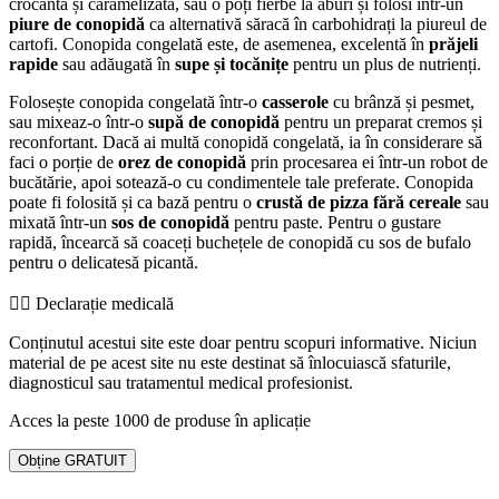
crocantă și caramelizată, sau o poți fierbe la aburi și folosi într-un
piure de conopidă
ca alternativă săracă în carbohidrați la piureul de
cartofi. Conopida congelată este, de asemenea, excelentă în
prăjeli
rapide
sau adăugată în
supe și tocănițe
pentru un plus de nutrienți.
Folosește conopida congelată într-o
casserole
cu brânză și pesmet,
sau mixeaz-o într-o
supă de conopidă
pentru un preparat cremos și
reconfortant. Dacă ai multă conopidă congelată, ia în considerare să
faci o porție de
orez de conopidă
prin procesarea ei într-un robot de
bucătărie, apoi sotează-o cu condimentele tale preferate. Conopida
poate fi folosită și ca bază pentru o
crustă de pizza fără cereale
sau
mixată într-un
sos de conopidă
pentru paste. Pentru o gustare
rapidă, încearcă să coaceți buchețele de conopidă cu sos de bufalo
pentru o delicatesă picantă.
👨‍⚕️️ Declarație medicală
Conținutul acestui site este doar pentru scopuri informative. Niciun
material de pe acest site nu este destinat să înlocuiască sfaturile,
diagnosticul sau tratamentul medical profesionist.
Acces la peste 1000 de produse în aplicație
Obține GRATUIT