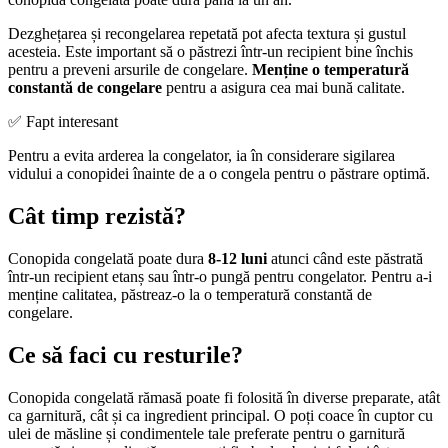
Dezghețarea și recongelarea repetată pot afecta textura și gustul
acesteia. Este important să o păstrezi într-un recipient bine închis
pentru a preveni arsurile de congelare.
Menține o temperatură
constantă de congelare
pentru a asigura cea mai bună calitate.
✅ Fapt interesant
Pentru a evita arderea la congelator, ia în considerare sigilarea
vidului a conopidei înainte de a o congela pentru o păstrare optimă.
Cât timp rezistă?
Conopida congelată poate dura
8-12 luni
atunci când este păstrată
într-un recipient etanș sau într-o pungă pentru congelator. Pentru a-i
menține calitatea, păstreaz-o la o temperatură constantă de
congelare.
Ce să faci cu resturile?
Conopida congelată rămasă poate fi folosită în diverse preparate, atât
ca garnitură, cât și ca ingredient principal. O poți coace în cuptor cu
ulei de măsline și condimentele tale preferate pentru o garnitură