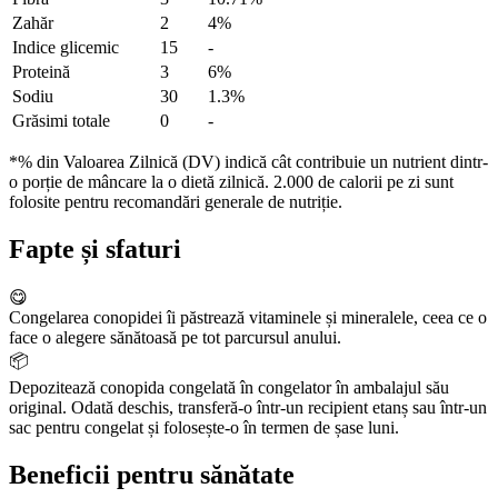
Zahăr
2
4%
Indice glicemic
15
-
Proteină
3
6%
Sodiu
30
1.3%
Grăsimi totale
0
-
*% din Valoarea Zilnică (DV) indică cât contribuie un nutrient dintr-
o porție de mâncare la o dietă zilnică. 2.000 de calorii pe zi sunt
folosite pentru recomandări generale de nutriție.
Fapte și sfaturi
😋
Congelarea conopidei îi păstrează vitaminele și mineralele, ceea ce o
face o alegere sănătoasă pe tot parcursul anului.
📦
Depozitează conopida congelată în congelator în ambalajul său
original. Odată deschis, transferă-o într-un recipient etanș sau într-un
sac pentru congelat și folosește-o în termen de șase luni.
Beneficii pentru sănătate