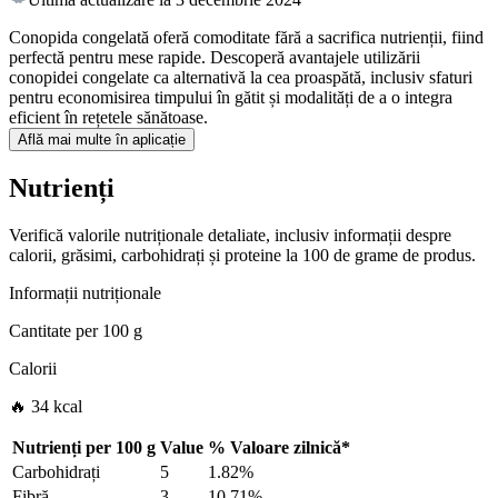
Conopida congelată oferă comoditate fără a sacrifica nutrienții, fiind
perfectă pentru mese rapide. Descoperă avantajele utilizării
conopidei congelate ca alternativă la cea proaspătă, inclusiv sfaturi
pentru economisirea timpului în gătit și modalități de a o integra
eficient în rețetele sănătoase.
Află mai multe în aplicație
Nutrienți
Verifică valorile nutriționale detaliate, inclusiv informații despre
calorii, grăsimi, carbohidrați și proteine la 100 de grame de produs.
Informații nutriționale
Cantitate per
100 g
Calorii
🔥 34 kcal
Nutrienți per
100 g
Value
%
Valoare zilnică
*
Carbohidrați
5
1.82%
Fibră
3
10.71%