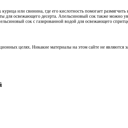
к курица или свинина, где его кислотность помогает размягчить 
ы для освежающего десерта. Апельсиновый сок также можно ува
пельсиновый сок с газированной водой для освежающего спритце
ционных целях. Никакие материалы на этом сайте не являются 
й