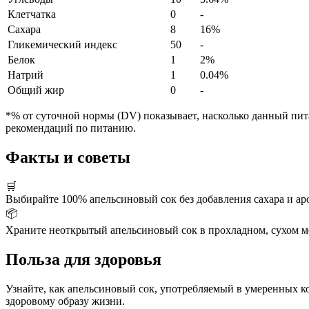
Клетчатка
0
-
Сахара
8
16%
Гликемический индекс
50
-
Белок
1
2%
Натрий
1
0.04%
Общий жир
0
-
*% от суточной нормы (DV) показывает, насколько данный пита
рекомендаций по питанию.
Факты и советы
🛒
Выбирайте 100% апельсиновый сок без добавления сахара и а
📦
Храните неоткрытый апельсиновый сок в прохладном, сухом мес
Польза для здоровья
Узнайте, как апельсиновый сок, употребляемый в умеренных 
здоровому образу жизни.