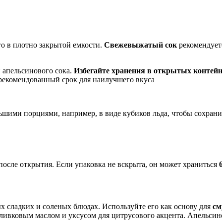
го в плотно закрытой емкости.
Свежевыжатый сок
рекомендуетс
и апельсинового сока.
Избегайте хранения в открытых контей
 рекомендованный срок для наилучшего вкуса
ьшими порциями, например, в виде кубиков льда, чтобы сохранит
после открытия. Если упаковка не вскрыта, он может храниться
 сладких и соленых блюдах. Используйте его как основу для
см
ливковым маслом и уксусом для цитрусового акцента. Апельсин