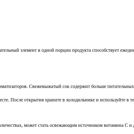
тельный элемент в одной порции продукта способствует ежеднев
роматизаторов. Свежевыжатый сок содержит больше питательных
те. После открытия храните в холодильнике и используйте в те
количествах, может стать освежающим источником витамина C и