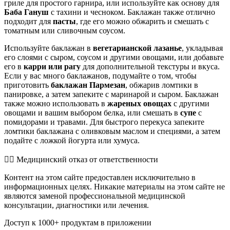
гриле для простого гарнира, или используйте как основу для
Баба Гануш
с тахини и чесноком. Баклажан также отлично
подходит для
пасты
, где его можно обжарить и смешать с
томатным или сливочным соусом.
Используйте баклажан в
вегетарианской лазанье
, укладывая
его слоями с сыром, соусом и другими овощами, или добавьте
его в
карри или рагу
для дополнительной текстуры и вкуса.
Если у вас много баклажанов, подумайте о том, чтобы
приготовить
баклажан Пармезан
, обжарив ломтики в
панировке, а затем запеките с маринарой и сыром. Баклажан
также можно использовать в
жареных овощах
с другими
овощами и вашим выбором белка, или смешать в
супе
с
помидорами и травами. Для быстрого перекуса запеките
ломтики баклажана с оливковым маслом и специями, а затем
подайте с ложкой йогурта или хумуса.
👨‍⚕️️ Медицинский отказ от ответственности
Контент на этом сайте предоставлен исключительно в
информационных целях. Никакие материалы на этом сайте не
являются заменой профессиональной медицинской
консультации, диагностики или лечения.
Доступ к 1000+ продуктам в приложении