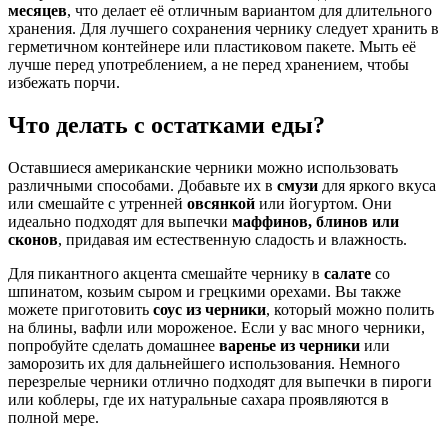
месяцев
, что делает её отличным вариантом для длительного
хранения. Для лучшего сохранения чернику следует хранить в
герметичном контейнере или пластиковом пакете. Мыть её
лучше перед употреблением, а не перед хранением, чтобы
избежать порчи.
Что делать с остатками еды?
Оставшиеся американские черники можно использовать
различными способами. Добавьте их в
смузи
для яркого вкуса
или смешайте с утренней
овсянкой
или йогуртом. Они
идеально подходят для выпечки
маффинов, блинов или
сконов
, придавая им естественную сладость и влажность.
Для пикантного акцента смешайте чернику в
салате
со
шпинатом, козьим сыром и грецкими орехами. Вы также
можете приготовить
соус из черники
, который можно полить
на блины, вафли или мороженое. Если у вас много черники,
попробуйте сделать домашнее
варенье из черники
или
заморозить их для дальнейшего использования. Немного
перезрелые черники отлично подходят для выпечки в пироги
или коблеры, где их натуральные сахара проявляются в
полной мере.