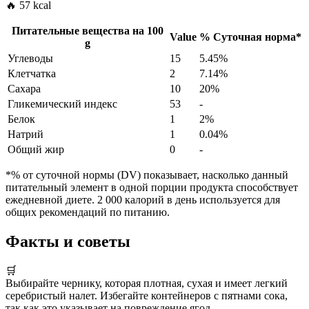
🔥 57 kcal
Питательные вещества на
100
Value
%
Суточная норма
*
g
Углеводы
15
5.45%
Клетчатка
2
7.14%
Сахара
10
20%
Гликемический индекс
53
-
Белок
1
2%
Натрий
1
0.04%
Общий жир
0
-
*% от суточной нормы (DV) показывает, насколько данный
питательный элемент в одной порции продукта способствует
ежедневной диете. 2 000 калорий в день используется для
общих рекомендаций по питанию.
Факты и советы
🛒
Выбирайте чернику, которая плотная, сухая и имеет легкий
серебристый налет. Избегайте контейнеров с пятнами сока,
так как это указывает на повреждение ягод.